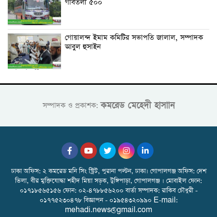
গাবতলী ৫০০
গোয়ালন্দ ইমাম কমিটির সভাপতি জালাল, সম্পাদক
আবুল হুসাইন
কমরেড মেহেদী হাসাান
সম্পাদক ও প্রকাশক:
ঢাকা অফিস: ২ কমরেড মনি সিং স্ট্রিট, পুরানা পল্টন, ঢাকা। গোপালগঞ্জ অফিস: দেশ
ভিলা, বীর মুক্তিযোদ্ধা শহীদ মিয়া সড়ক, টুঙ্গিপাড়া, গোপালগঞ্জ । মোবাইল ফোন:
০১৭১৮৫৬৫১৫৬ ফোন: ০২-৪৭৮৮৫৬২০০ বার্তা সম্পাদক: রাকিব চৌধুরী -
০১৭৭৫২৩০৪৭৮ বিজ্ঞাপন - ০১৯৫৪৩২০৯৯০ E-mail:
mehadi.news@gmail.com