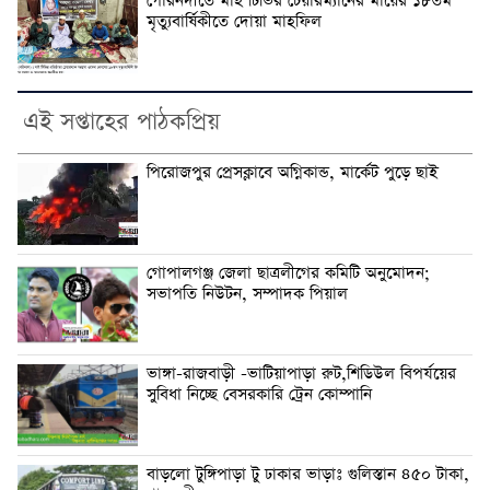
গৌরনদীতে মাই টিভির চেয়ারম্যানের মায়ের ১৮তম
মৃত্যুবার্ষিকীতে দোয়া মাহফিল
এই সপ্তাহের পাঠকপ্রিয়
পিরোজপুর প্রেসক্লাবে অগ্নিকান্ড, মার্কেট পুড়ে ছাই
গোপালগঞ্জ জেলা ছাত্রলীগের কমিটি অনুমোদন;
সভাপতি নিউটন, সম্পাদক পিয়াল
ভাঙ্গা-রাজবাড়ী -ভাটিয়াপাড়া রুট,শিডিউল বিপর্যয়ের
সুবিধা নিচ্ছে বেসরকারি ট্রেন কোম্পানি
বাড়লো টুঙ্গিপাড়া টু ঢাকার ভাড়াঃ গুলিস্তান ৪৫০ টাকা,