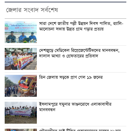
জেলার সংবাদ সর্বশেষ
সারা দেশে জাতীয় পল্লী উন্নয়ন দিবস পালিত, র‍্যালি-
আলোচনা সভায় উন্নত গ্রাম গড়ার প্রত্যয়
দেশজুড়ে মেডিকেল রিপ্রেজেন্টেটিভদের মানববন্ধন,
দালাল আখ্যা ও গ্রেফতারের প্রতিবাদ
তিন জেলায় সড়কে প্রাণ গেল ১৯ জনের
ইসলামপুরে যমুনার ভাঙনরোধে এলাকাবাসীর
মানববন্ধন