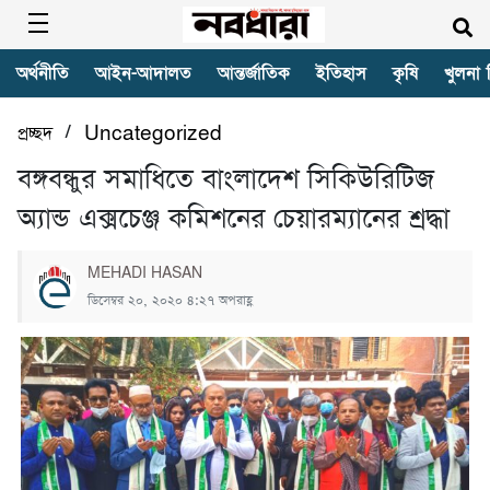
অর্থনীতি
আইন-আদালত
আন্তর্জাতিক
ইতিহাস
কৃষি
খুলনা 
/
প্রচ্ছদ
Uncategorized
বঙ্গবন্ধুর সমাধিতে বাংলাদেশ সিকিউরিটিজ
অ্যান্ড এক্সচেঞ্জ কমিশনের চেয়ারম্যানের শ্রদ্ধা
MEHADI HASAN
ডিসেম্বর ২০, ২০২০ ৪:২৭ অপরাহ্ণ