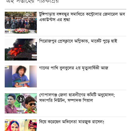
এই সপ্তাহের পাঠকপ্রিয়
টুঙ্গিপাড়ায় বঙ্গবন্ধুর সমাধিতে কন্ট্রোলার জেনারেল অব
একাউন্টস এর শ্রদ্ধা
পিরোজপুর প্রেসক্লাবে অগ্নিকান্ড, মার্কেট পুড়ে ছাই
গানের পাখি বুলবুলের ২য় মৃত্যুবার্ষিকী আজ
গোপালগঞ্জ জেলা ছাত্রলীগের কমিটি অনুমোদন;
সভাপতি নিউটন, সম্পাদক পিয়াল
বিয়ে করেছেন অভিনেতা মারজুক রাসেল!