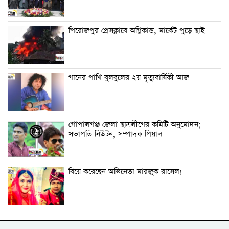
পিরোজপুর প্রেসক্লাবে অগ্নিকান্ড, মার্কেট পুড়ে ছাই
গানের পাখি বুলবুলের ২য় মৃত্যুবার্ষিকী আজ
গোপালগঞ্জ জেলা ছাত্রলীগের কমিটি অনুমোদন;
সভাপতি নিউটন, সম্পাদক পিয়াল
বিয়ে করেছেন অভিনেতা মারজুক রাসেল!