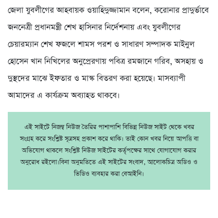
জেলা যুবলীগের আহবায়ক ওয়াহিদুজ্জামান বলেন, করোনার প্রাদুর্ভাবে
জননেত্রী প্রধানমন্ত্রী শেখ হাসিনার নির্দেশনায় এবং যুবলীগের
চেয়ারম্যান শেখ ফজলে শামস পরশ ও সাধারণ সম্পাদক মাইনুল
হোসেন খান নিখিলের অনুপ্রেরণায় পবিত্র রমজানে গরিব, অসহায় ও
দুস্থদের মাঝে ইফতার ও মাস্ক বিতরণ করা হয়েছে। মাসব্যাপী
আমাদের এ কার্যক্রম অব্যাহত থাকবে।
এই সাইটে নিজম্ব নিউজ তৈরির পাশাপাশি বিভিন্ন নিউজ সাইট থেকে খবর
সংগ্রহ করে সংশ্লিষ্ট সূত্রসহ প্রকাশ করে থাকি। তাই কোন খবর নিয়ে আপত্তি বা
অভিযোগ থাকলে সংশ্লিষ্ট নিউজ সাইটের কর্তৃপক্ষের সাথে যোগাযোগ করার
অনুরোধ রইলো।বিনা অনুমতিতে এই সাইটের সংবাদ, আলোকচিত্র অডিও ও
ভিডিও ব্যবহার করা বেআইনি।