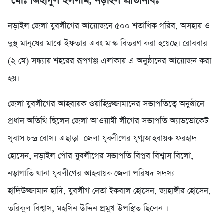
মোঃ জিহাদুল ইসলাম, নড়াইল প্রতিনিধিঃ
নড়াইল জেলা যুবলীগের আয়োজনে ৫০০ শতাধিক গরিব, অসহায় ও
দুস্থ মানুষের মাঝে ইফতার এবং মাস্ক বিতরণ করা হয়েছে। রোববার
(২ মে) সন্ধ্যায় শহরের রূপগঞ্জ এলাকায় এ অনুষ্ঠানের আয়োজন করা
হয়।
জেলা যুবলীগের আহবায়ক ওয়াহিদুজ্জামানের সভাপতিত্বে অনুষ্ঠানে
প্রধান অতিথি ছিলেন জেলা আওয়ামী লীগের সভাপতি অ্যাডভোকেট
সুবাস চন্দ্র বোস। এছাড়া জেলা যুবলীগের যুগ্মআহবায়ক ফরহাদ
হোসেন, নড়াইল পৌর যুবলীগের সভাপতি বিপ্লব বিশ্বাস বিলো,
নড়াগাতি থানা যুবলীগের আহবায়ক জেলা পরিষদ সদস্য
হাদিউজ্জামান হাদি, যুবলীগ নেতা ইকবাল হোসেন, জাহাঙ্গীর হোসেন,
তরিকুল বিশ্বাস, মহসিন উদ্দিন প্রমুখ উপস্থিত ছিলেন ।