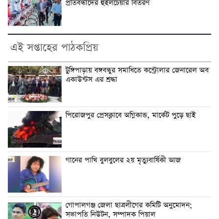
প্রতিবন্ধীদের হুইলচেয়ার বিতরণ
এই সপ্তাহের পাঠকপ্রিয়
টুঙ্গিপাড়ায় বঙ্গবন্ধুর সমাধিতে কন্ট্রোলার জেনারেল অব
একাউন্টস এর শ্রদ্ধা
পিরোজপুর প্রেসক্লাবে অগ্নিকান্ড, মার্কেট পুড়ে ছাই
গানের পাখি বুলবুলের ২য় মৃত্যুবার্ষিকী আজ
গোপালগঞ্জ জেলা ছাত্রলীগের কমিটি অনুমোদন;
সভাপতি নিউটন, সম্পাদক পিয়াল