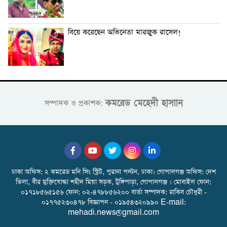
বিয়ে করেছেন অভিনেতা মারজুক রাসেল!
কমরেড মেহেদী হাসাান
সম্পাদক ও প্রকাশক:
ঢাকা অফিস: ২ কমরেড মনি সিং স্ট্রিট, পুরানা পল্টন, ঢাকা। গোপালগঞ্জ অফিস: দেশ
ভিলা, বীর মুক্তিযোদ্ধা শহীদ মিয়া সড়ক, টুঙ্গিপাড়া, গোপালগঞ্জ । মোবাইল ফোন:
০১৭১৮৫৬৫১৫৬ ফোন: ০২-৪৭৮৮৫৬২০০ বার্তা সম্পাদক: রাকিব চৌধুরী -
০১৭৭৫২৩০৪৭৮ বিজ্ঞাপন - ০১৯৫৪৩২০৯৯০ E-mail:
mehadi.news@gmail.com