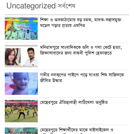
Uncategorized সর্বশেষ
শিক্ষা ও অবকাঠামোয় বড় চমক, মাদক-সন্ত্রাসমুক্ত
মডেল গড়ার প্রত্যয় এমপির
মনিরামপুরে সাংবাদিককে গুলি ও গলা কেটে হত্যা,
জিজ্ঞাসাবাদের জন্য বান্ধবী পুলিশ হেফাজতে
গভীর নলকূপের পাইপে পড়ে যাওয়া শিশু সাজিদকে
জীবিত উদ্ধার
মেহেরপুরে ঐতিহ্যবাহী লাঠিখেলা অনুষ্ঠিত
মেহেরপুরে শিক্ষার্থীদের মাঝে বাইসাইকেল ও