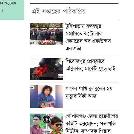
রার অনুরোধ
এই সপ্তাহের পাঠকপ্রিয়
ি।
টুঙ্গিপাড়ায় বঙ্গবন্ধুর
সমাধিতে কন্ট্রোলার
জেনারেল অব একাউন্টস
এর শ্রদ্ধা
পিরোজপুর প্রেসক্লাবে
অগ্নিকান্ড, মার্কেট পুড়ে ছাই
গানের পাখি বুলবুলের ২য়
মৃত্যুবার্ষিকী আজ
গোপালগঞ্জ জেলা ছাত্রলীগের
কমিটি অনুমোদন; সভাপতি
নিউটন, সম্পাদক পিয়াল