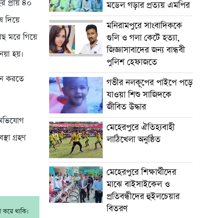
র প্রায় ৪০
মডেল গড়ার প্রত্যয় এমপির
ষ দিয়ে
মনিরামপুরে সাংবাদিককে
াছ মরে গিয়ে
গুলি ও গলা কেটে হত্যা,
জিজ্ঞাসাবাদের জন্য বান্ধবী
েয়া হয়।
পুলিশ হেফাজতে
মান করতে
গভীর নলকূপের পাইপে পড়ে
যাওয়া শিশু সাজিদকে
জীবিত উদ্ধার
 অভিযোগ
মেহেরপুরে ঐতিহ্যবাহী
্থা গ্রহণ
লাঠিখেলা অনুষ্ঠিত
মেহেরপুরে শিক্ষার্থীদের
মাঝে বাইসাইকেল ও
প্রতিবন্ধীদের হুইলচেয়ার
বিতরণ
াশ করে থাকি।