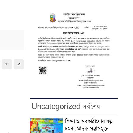
ফ-
ফ
Uncategorized সর্বশেষ
শিক্ষা ও অবকাঠামোয় বড়
চমক, মাদক-সন্ত্রাসমুক্ত