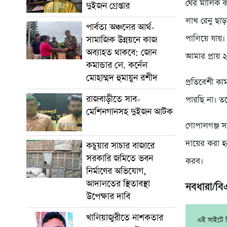
ঘের মালিক ক
দুইজন গ্রেপ্তার
লাখ রেনু ছা
পার্বত্য অঞ্চলের আর্থ-
পালিয়ে যায়।
সামাজিক উন্নয়নে কাজ
অব্যাহত থাকবে: জোন
আমার প্রায় 
কমান্ডার লে. কর্নেল
মোহাম্মদ হুমায়ুন রশীদ
প্রতিবেশী ক
রাজবাড়ীতে সাব-
পারছি না। ত
মেশিনগানসহ দুইজন আটক
গোপালগঞ্জ 
দায়ের করা হয়
কচুয়ার সাচার বাজারে
সরকারি জমিতে ভবন
করব।
নির্মাণের অভিযোগ,
আদালতের স্থিতাবস্থা
নবধারা/ব
উপেক্ষার দাবি
খালিয়াজুরীতে নাশকতার
এই সাইটে নি