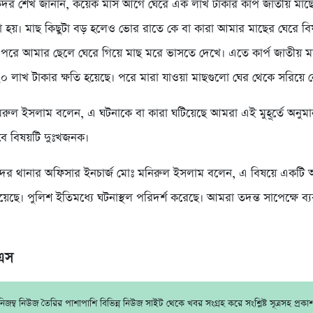
দর শেখ জানান, কয়েক মাস আগে ঘেরে এক লাখ টাকার কার্প জাতীয় মাছে
ড়া হয়। মাছ কিছুটা বড় হলেও ভোর রাতে কে বা কারা আমার মাছের ঘেরে বি
 পরে আমার ছেলে ঘেরে গিয়ে মাছ মরে ভাসতে দেখে। এতে কার্প জাতীয় ম
২০ লাখ টাকার ক্ষতি হয়েছে। পরে মারা যাওয়া মাছগুলো ঘের থেকে সরিয়ে ন
ামরুল ইসলাম বলেন, এ ঘটনাকে বা কারা ঘটিয়েছে আমরা এই মুহূর্তে অনু
বে বিষয়টি দুঃখজনক।
সদর থানার অফিসার ইনচার্জ মোঃ মনিরুল ইসলাম বলেন, এ বিষয়ে একটি
েছে। পুলিশ ইতিমধ্যে ঘটনাস্থল পরিদর্শ করেছে। আমরা তদন্ত সাপেক্ষে ব্যবস
িএস
জম্ব নিউজ তৈরির পাশাপাশি বিভিন্ন নিউজ সাইট থেকে খবর সংগ্রহ করে সংশ্লিষ্ট সূত্রসহ প্রক