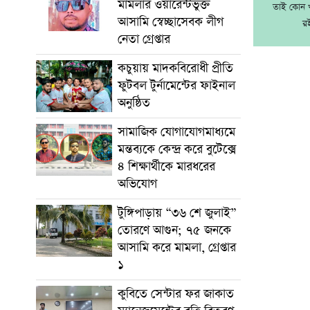
মামলার ওয়ারেন্টভুক্ত
তাই কোন খ
আসামি স্বেচ্ছাসেবক লীগ
র
নেতা গ্রেপ্তার
কচুয়ায় মাদকবিরোধী প্রীতি
ফুটবল টুর্নামেন্টের ফাইনাল
অনুষ্ঠিত
সামাজিক যোগাযোগমাধ্যমে
মন্তব্যকে কেন্দ্র করে বুটেক্সে
৪ শিক্ষার্থীকে মারধরের
অভিযোগ
টুঙ্গিপাড়ায় “৩৬ শে জুলাই”
তোরণে আগুন; ৭৫ জনকে
আসামি করে মামলা, গ্রেপ্তার
১
কুবিতে সেন্টার ফর জাকাত