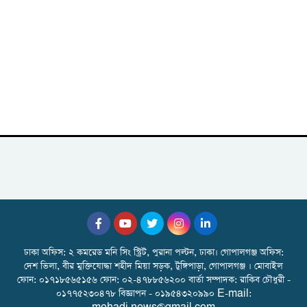
ঢাকা অফিস: ২ কমরেড মনি সিং স্ট্রিট, পুরানা পল্টন, ঢাকা। গোপালগঞ্জ অফিস:
দেশ ভিলা, বীর মুক্তিযোদ্ধা শহীদ মিয়া সড়ক, টুঙ্গিপাড়া, গোপালগঞ্জ । মোবাইল
ফোন: ০১৭১৮৫৬৫১৫৬ ফোন: ০২-৪৭৮৮৫৬২০০ বার্তা সম্পাদক: রাকিব চৌধুরী -
০১৭৭৫২৩০৪৭৮ বিজ্ঞাপন - ০১৯৫৪৩২০৯৯০ E-mail: