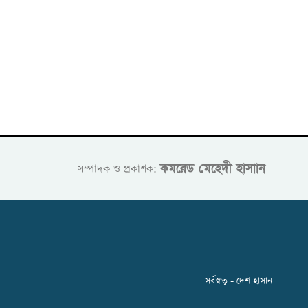
কমরেড মেহেদী হাসাান
সম্পাদক ও প্রকাশক:
সর্বস্বত্ব - দেশ হাসান