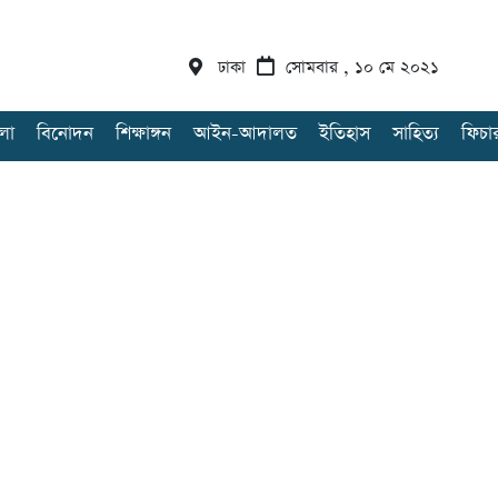
ঢাকা
সোমবার , ১০ মে ২০২১
লা
বিনোদন
শিক্ষাঙ্গন
আইন-আদালত
ইতিহাস
সাহিত্য
ফিচা