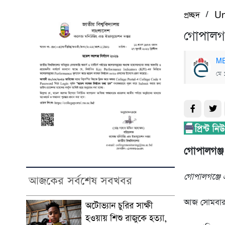
/
প্রচ্ছদ
Un
গোপালগঞ
ME
মে 
গোপালগঞ্জ 
গোপালগঞ্জে এ
আজকের সর্বশেষ সবখবর
আজ সোমবার 
অটোভ্যান চুরির সাক্ষী
হওয়ায় শিশু রাজুকে হত্যা,