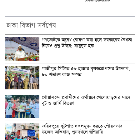
ঢাকা বিভাগ সর্বশেষ
গণভোটকে অবৈধ ঘোষণা করা হলে সরকারের বৈধতা
নিয়েও প্রশ্ন উঠবে: মামুনুল হক
গাজীপুর সিটিতে ৫৮ হাজার বৃক্ষচরোপণের উদ্যোগ,
৮০ শতাংশ কাজ সম্পন্ন
গোয়ালন্দে প্রবাসীদের অর্থায়নে খেলোয়াড়দের মাঝে
বুট ও জার্সি বিতরণ
ফরিদপুরে ফুটপাত দখলমুক্ত করতে পৌরসভার
উচ্ছেদ অভিযান, পুনর্দখলে হুঁশিয়ারি