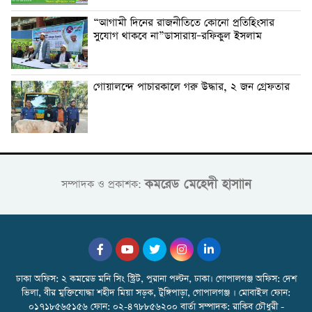
“আগামী দিনের রাজনীতিতে কোনো প্রতিহিংসার
সুযোগ থাকবে না”ডাসারায়–রফিকুল ইসলাম
গোয়ালন্দে পাচারকালে গরু উদ্ধার, ২ জন গ্রেফতার
কমরেড মেহেদী হাসাান
সম্পাদক ও প্রকাশক:
ঢাকা অফিস: ২ কমরেড মনি সিং স্ট্রিট, পুরানা পল্টন, ঢাকা। গোপালগঞ্জ অফিস: দেশ
ভিলা, বীর মুক্তিযোদ্ধা শহীদ মিয়া সড়ক, টুঙ্গিপাড়া, গোপালগঞ্জ । মোবাইল ফোন:
০১৭১৮৫৬৫১৫৬ ফোন: ০২-৪৭৮৮৫৬২০০ বার্তা সম্পাদক: রাকিব চৌধুরী -