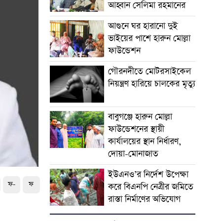
আহ্বান সেলিমা রহমানের
আগুনে ঘর হারানো দুই
ভাইয়ের পাশে হারুন মোল্লা
ফাউন্ডেশন
গৌরনদীতে মোটরসাইকেল
নিয়ন্ত্রণ হারিয়ে চালকের মৃত্যু
বাবুগঞ্জে হারুন মোল্লা
ফাউন্ডেশনের স্থায়ী
কার্যালয়ের স্থান নির্ধারণ,
দোয়া-মোনাজাত
ইউএনও’র নির্দেশ উপেক্ষা
ফ-
ফ
করে বিএনপি নেত্রীর জমিতে
রাস্তা নির্মাণের অভিযোগ