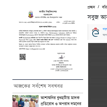
/
প্রচ্ছদ
বর
সবুজ আ
বাবু
আগস
আজকের সর্বশেষ সবখবর
আশাশুনির বুধহাটায় মাদক
প্রতিরোধ ও অপরাধ দমনের