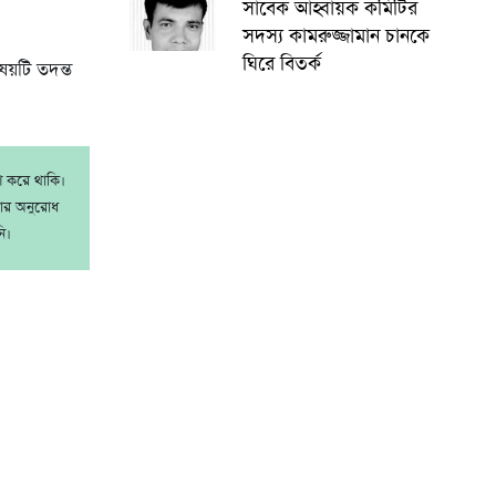
সাবেক আহ্বায়ক কমিটির
সদস্য কামরুজ্জামান চানকে
ঘিরে বিতর্ক
ষয়টি তদন্ত
াশ করে থাকি।
রার অনুরোধ
ি।