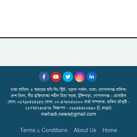
ঢাকা অফিস: ২ কমরেড মনি সিং স্ট্রিট, পুরানা পল্টন, ঢাকা। গোপালগঞ্জ অফিস:
দেশ ভিলা, বীর মুক্তিযোদ্ধা শহীদ মিয়া সড়ক, টুঙ্গিপাড়া, গোপালগঞ্জ । মোবাইল
ফোন: ০১৭১৮৫৬৫১৫৬ ফোন: ০২-৪৭৮৮৫৬২০০ বার্তা সম্পাদক: রাকিব চৌধুরী -
০১৭৭৫২৩০৪৭৮ বিজ্ঞাপন - ০১৯৫৪৩২০৯৯০ E-mail:
mehadi.news@gmail.com
Terms & Conditions
About Us
Home