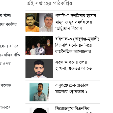
এই সপ্তাহের পাঠকপ্রিয়
ার ঘটনা
গলাচিপা–দশমিনায় হাসান
মামুন ও নূর সমর্থকদের
মধ্য বকশির
‘ভার্চ্যুয়াল বিরোধ
বরিশাল-৩ (বাবুগঞ্জ-মুলাদী)
বিএনপি মনোনয়ন নিয়ে
িলেন। বাড়ির
রাজনৈতিক আলোচনার
 সিএনজির গতি
সবুজ আকনের ওপর
ার ওপর
হা’মলা, গুরুতর আ’হত
বাবুগঞ্জে চেক প্রতারণা
েল কলেজ
মামলায় গ্রে’ফতার ১
িতভাবে
পিরোজপুরে বিএনপির