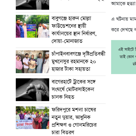
আমাকে হত্যা 
বাবুগঞ্জে হারুন মোল্লা
এ ঘটনায় মামল
ফাউন্ডেশনের স্থায়ী
করে দেখছে বল
কার্যালয়ের স্থান নির্ধারণ,
দোয়া-মোনাজাত
এই সাইটে নি
চাঁপাইনবাবগঞ্জে দৃষ্টিপ্রতিবন্ধী
তাই কোন খ
মুখলেসুর রহমানকে ২০
র
হাজার টাকা সহায়তা
বাগেরহাটে ট্রাকের সঙ্গে
সংঘর্ষে মোটরসাইকেল
চালক নিহত
ফরিদপুরে মশলা চাষের
নতুন দুয়ার, আধুনিক
প্রশিক্ষণ ও গোলমরিচের
চারা বিতরণ