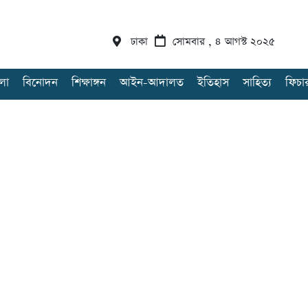
ঢাকা
সোমবার , ৪ আগস্ট ২০২৫
লা
বিনোদন
শিক্ষাঙ্গন
আইন-আদালত
ইতিহাস
সাহিত্য
ফিচা