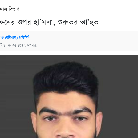
িশাল বিভাগ
কনের ওপর হা’মলা, গুরুতর আ’হত
গঞ্জ (বরিশাল) প্রতিনিধি
্ট ৪, ২০২৫ ৪:৪৭ অপরাহ্ণ