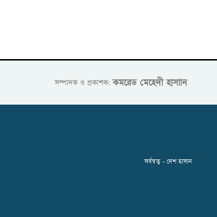
কমরেড মেহেদী হাসাান
সম্পাদক ও প্রকাশক:
সর্বস্বত্ব - দেশ হাসান