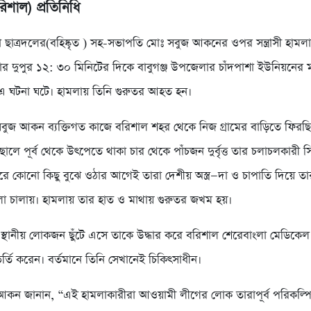
রিশাল) প্রতিনিধি
 ছাত্রদলের(বহিষ্কৃত ) সহ-সভাপতি মোঃ সবুজ আকনের ওপর সন্ত্রাসী হামল
ার দুপুর ১২: ৩০ মিনিটের দিকে বাবুগঞ্জ উপজেলার চাঁদপাশা ইউনিয়নের 
এ ঘটনা ঘটে। হামলায় তিনি গুরুতর আহত হন।
সবুজ আকন ব্যক্তিগত কাজে বরিশাল শহর থেকে নিজ গ্রামের বাড়িতে ফিরছ
ছালে পূর্ব থেকে উৎপেতে থাকা চার থেকে পাঁচজন দুর্বৃত্ত তার চলাচলকারী
ে কোনো কিছু বুঝে ওঠার আগেই তারা দেশীয় অস্ত্র—দা ও চাপাতি দিয়ে ত
লা চালায়। হামলায় তার হাত ও মাথায় গুরুতর জখম হয়।
 স্থানীয় লোকজন ছুঁটে এসে তাকে উদ্ধার করে বরিশাল শেরেবাংলা মেডিক
্তি করেন। বর্তমানে তিনি সেখানেই চিকিৎসাধীন।
কন জানান, “এই হামলাকারীরা আওয়ামী লীগের লোক তারাপূর্ব পরিকল্প