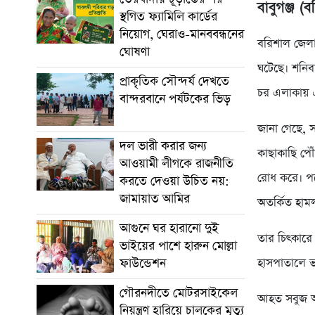
বাবুগঞ্জ (ব
স্থগিত ফ্যামিলি কার্ডের
নিয়োগ, ঘেরাও-মানববন্ধনের
বরিশাল জেলা
ঘোষণা
ঘটেছে। শনিব
প্রাকৃতিক সৌন্দর্য দেখতে
চর এলাকায় 
বান্দরবানে পর্যটকের ভিড়
জানা গেছে, 
দল ভারী করার জন্য
কাছাকাছি পৌঁ
আওয়ামী লীগকে রাজনীতি
রোধ করে। পর
করতে দেওয়া উচিত নয়:
জামায়াত আমির
অতর্কিত হাম
আগুনে ঘর হারানো দুই
তার চিৎকারে
ভাইয়ের পাশে হারুন মোল্লা
হাসপাতালে ভর
ফাউন্ডেশন
গৌরনদীতে মোটরসাইকেল
আহত সবুজ আ
নিয়ন্ত্রণ হারিয়ে চালকের মৃত্যু