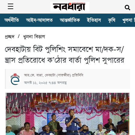
অর্থনীতি
আইন-আদালত
আন্তর্জাতিক
ইতিহাস
কৃষি
খুলনা 
/
প্রচ্ছদ
খুলনা বিভাগ
দেবহাটায় বিট পুলিশিং সমাবেশে মা/দক-স/
ন্ত্রাস প্রতিরোধে ক’ঠোর বার্তা পুলিশ সুপারের
আর.কে. বাপ্পা, দেবহাটা (সাতক্ষীরা) প্রতিনিধি
আগস্ট ১১, ২০২৫ ৭:৪৪ অপরাহ্ণ