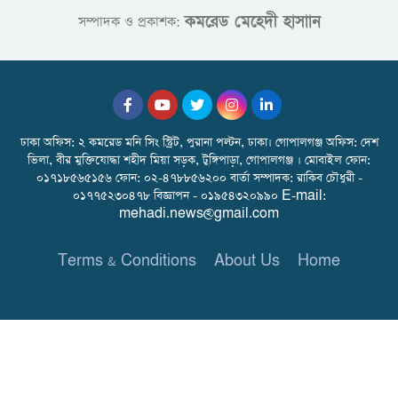
কমরেড মেহেদী হাসাান
সম্পাদক ও প্রকাশক:
ঢাকা অফিস: ২ কমরেড মনি সিং স্ট্রিট, পুরানা পল্টন, ঢাকা। গোপালগঞ্জ অফিস: দেশ
ভিলা, বীর মুক্তিযোদ্ধা শহীদ মিয়া সড়ক, টুঙ্গিপাড়া, গোপালগঞ্জ । মোবাইল ফোন:
০১৭১৮৫৬৫১৫৬ ফোন: ০২-৪৭৮৮৫৬২০০ বার্তা সম্পাদক: রাকিব চৌধুরী -
০১৭৭৫২৩০৪৭৮ বিজ্ঞাপন - ০১৯৫৪৩২০৯৯০ E-mail:
mehadi.news@gmail.com
Terms & Conditions
About Us
Home