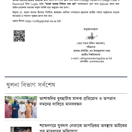
খুলনা বিভাগ সর্বশেষ
আশাশুনির বুধহাটায় মাদক প্রতিরোধ ও অপরাধ
দমনের দাবিতে মানববন্ধন
শ্যামনগরে যুবদল নেতাকে আপত্তিকর অবস্থায় আটকের
পর মারধরের অভিযোগ