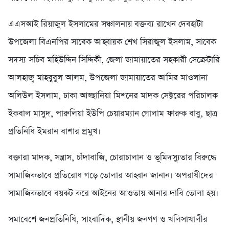
এএসআই রিয়াজুল ইসলামের সঞ্চালনায় বক্তব্য রাখেন দেবহাটা
উপজেলা বিএনপির সাবেক আহ্বায়ক শেখ সিরাজুল ইসলাম, সাবেক
সদস্য সচিব মহিউদ্দিন সিদ্দিকী, জেলা জামায়াতের সহকারী সেক্রেটারি
আলহাজ্ব মাহবুবুল আলম, উপজেলা জামায়াতের আমির মাওলানা
অলিউল ইসলাম, ঢাকা আহ্ছানিয়া মিশনের মাদক সেক্টরের পরিচালক
ইকবাল মাসুদ, পারুলিয়া ইউপি চেয়ারম্যান গোলাম ফারুক বাবু, ছাত্র
প্রতিনিধি ইমরান বাশার প্রমুখ।
বক্তারা মাদক, সন্ত্রাস, চাঁদাবাজি, চোরাচালান ও ভূমিদস্যুতার বিরুদ্ধে
সামাজিকভাবে প্রতিরোধ গড়ে তোলার আহ্বান জানান। অপরাধীদের
সামাজিকভাবে বয়কট করে আইনের আওতায় আনার দাবি তোলা হয়।
সমাবেশে জনপ্রতিনিধি, সাংবাদিক, স্থানীয় জনগণ ও খলিসাখালীর