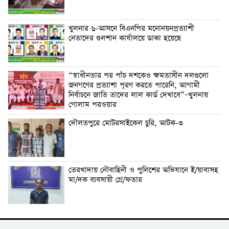
খুলনার ৬-আসনে বিএনপির মনোনয়নপ্রত্যাশী
নেতাদের গুলশান কার্যালয়ে ডাকা হয়েছে
“স্বাধীনতার পর পাঁচ দশকেও ক্ষমতাসীন দলগুলো
জনগণের প্রত্যাশা পূরণ করতে পারেনি, আগামী
নির্বাচনে জাতি তাদের লাল কার্ড দেখাবে”–খুলনায়
গোলাম পরওয়ার
দৌলতপুরে মোটরসাইকেল চুরি, আটক-৩
তেরখাদায় নৌবাহিনী ও পুলিশের অভিযানে ই/য়াবাসহ
মা/দক ব্যবসায়ী গ্রে/ফতার