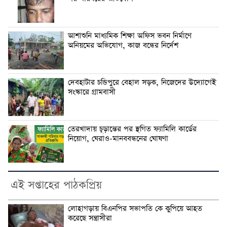
আশাশুনি মাধ্যমিক শিক্ষা অফিস ভবন নির্মাণে
অনিয়মের অভিযোগ, কাজ বন্ধের নির্দেশ
দেবহাটার চন্ডিপুরে বেহাল সড়ক, নিজেদের উদ্যোগেই
সংস্কারে গ্রামবাসী
তেরখাদায় চূড়ান্তের পর স্থগিত ফ্যামিলি কার্ডের
নিয়োগ, ঘেরাও-মানববন্ধনের ঘোষণা
এই সপ্তাহের পাঠকপ্রিয়
লোহাগড়ায় বিএনপির সভাপতি কে কুপিয়ে আহত
করেছে সন্ত্রাসীরা