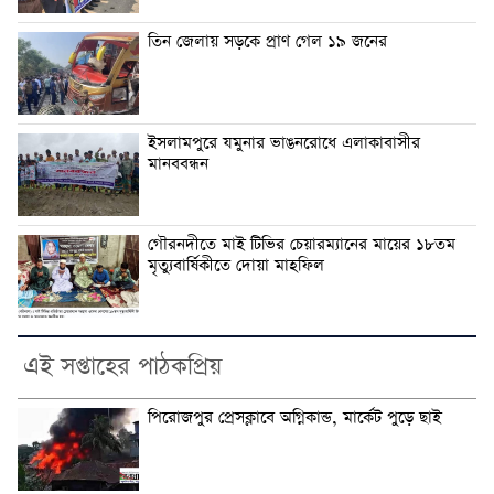
তিন জেলায় সড়কে প্রাণ গেল ১৯ জনের
ইসলামপুরে যমুনার ভাঙনরোধে এলাকাবাসীর
মানববন্ধন
গৌরনদীতে মাই টিভির চেয়ারম্যানের মায়ের ১৮তম
মৃত্যুবার্ষিকীতে দোয়া মাহফিল
এই সপ্তাহের পাঠকপ্রিয়
পিরোজপুর প্রেসক্লাবে অগ্নিকান্ড, মার্কেট পুড়ে ছাই