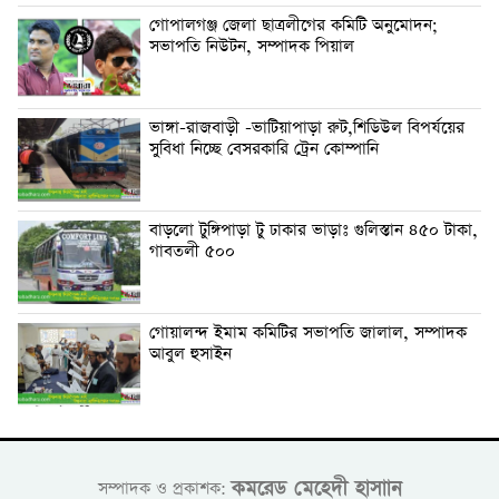
গোপালগঞ্জ জেলা ছাত্রলীগের কমিটি অনুমোদন;
সভাপতি নিউটন, সম্পাদক পিয়াল
ভাঙ্গা-রাজবাড়ী -ভাটিয়াপাড়া রুট,শিডিউল বিপর্যয়ের
সুবিধা নিচ্ছে বেসরকারি ট্রেন কোম্পানি
বাড়লো টুঙ্গিপাড়া টু ঢাকার ভাড়াঃ গুলিস্তান ৪৫০ টাকা,
গাবতলী ৫০০
গোয়ালন্দ ইমাম কমিটির সভাপতি জালাল, সম্পাদক
আবুল হুসাইন
কমরেড মেহেদী হাসাান
সম্পাদক ও প্রকাশক: