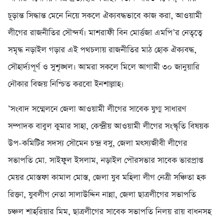
চূড়ান্ত সিদ্ধান্ত মেনে নিয়ে সকলে ঐক্যবদ্ধভাবে কাজ করা, আওয়ামী
লীগের রাজনীতির সৌন্দর্য। মাশরাফী বিন মোর্ত্তজা এমপি’র নেতৃত্বে
সমৃদ্ধ নড়াইল গড়ার এই পথচলায় রাজনীতির মাঠ হোক ঐক্যবদ্ধ,
সৌহার্দ্যপূর্ণ ও সুশৃঙ্খল। আমরা সকলে মিলে আগামী ৩০ জানুয়ারি
নৌকার বিজয় নিশ্চিত করবো ইনশাল্লাহ।
’সংবাদ সম্মেলনে জেলা আওয়ামী লীগের সাবেক যুগ্ম সাধারণ
সম্পাদক বাবুল কুমার সাহা, কেন্দ্রীয় আওয়ামী লীগের সংস্কৃতি বিষয়ক
উপ-কমিটির সদস্য সৌমেন চন্দ্র বসু, জেলা মৎস্যজীবী লীগের
সভাপতি মো. সাইফুল ইসলাম, নড়াইল পৌরসভার সাবেক ভারপ্রাপ্ত
মেয়র মোস্তফা কামাল মোস্ত, জেলা যুব মহিলা লীগ নেত্রী সঞ্চিতা হক
রিক্তা, যুবলীগ নেতা সালাউদ্দিন নান্না, জেলা ছাত্রলীগের সভাপতি
চঞ্চল শাহরিয়ার মিম, ছাত্রলীগের সাবেক সভাপতি নিলয় রায় বাধনসহ