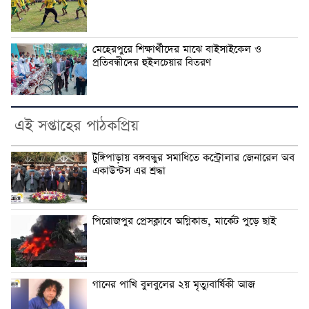
মেহেরপুরে শিক্ষার্থীদের মাঝে বাইসাইকেল ও
প্রতিবন্ধীদের হুইলচেয়ার বিতরণ
এই সপ্তাহের পাঠকপ্রিয়
টুঙ্গিপাড়ায় বঙ্গবন্ধুর সমাধিতে কন্ট্রোলার জেনারেল অব
একাউন্টস এর শ্রদ্ধা
পিরোজপুর প্রেসক্লাবে অগ্নিকান্ড, মার্কেট পুড়ে ছাই
গানের পাখি বুলবুলের ২য় মৃত্যুবার্ষিকী আজ