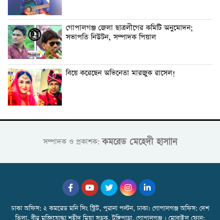
গোপালগঞ্জ জেলা ছাত্রলীগের কমিটি অনুমোদন;
সভাপতি নিউটন, সম্পাদক পিয়াল
বিয়ে করেছেন অভিনেতা মারজুক রাসেল!
কমরেড মেহেদী হাসাান
সম্পাদক ও প্রকাশক:
ঢাকা অফিস: ২ কমরেড মনি সিং স্ট্রিট, পুরানা পল্টন, ঢাকা। গোপালগঞ্জ অফিস: দেশ
ভিলা, বীর মুক্তিযোদ্ধা শহীদ মিয়া সড়ক, টুঙ্গিপাড়া, গোপালগঞ্জ । মোবাইল ফোন: