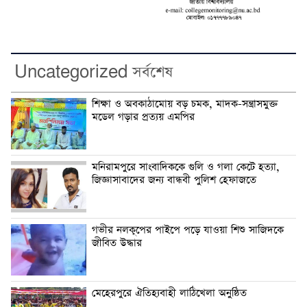
Uncategorized সর্বশেষ
শিক্ষা ও অবকাঠামোয় বড় চমক, মাদক-সন্ত্রাসমুক্ত
মডেল গড়ার প্রত্যয় এমপির
মনিরামপুরে সাংবাদিককে গুলি ও গলা কেটে হত্যা,
জিজ্ঞাসাবাদের জন্য বান্ধবী পুলিশ হেফাজতে
গভীর নলকূপের পাইপে পড়ে যাওয়া শিশু সাজিদকে
জীবিত উদ্ধার
মেহেরপুরে ঐতিহ্যবাহী লাঠিখেলা অনুষ্ঠিত