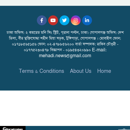
ঢাকা অফিস: ২ কমরেড মনি সিং স্ট্রিট, পুরানা পল্টন, ঢাকা। গোপালগঞ্জ অফিস: দেশ
ভিলা, বীর মুক্তিযোদ্ধা শহীদ মিয়া সড়ক, টুঙ্গিপাড়া, গোপালগঞ্জ । মোবাইল ফোন:
০১৭১৮৫৬৫১৫৬ ফোন: ০২-৪৭৮৮৫৬২০০ বার্তা সম্পাদক: রাকিব চৌধুরী -
০১৭৭৫২৩০৪৭৮ বিজ্ঞাপন - ০১৯৫৪৩২০৯৯০ E-mail:
mehadi.news@gmail.com
Terms & Conditions
About Us
Home