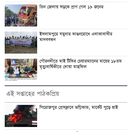
তিন জেলায় সড়কে প্রাণ গেল ১৯ জনের
ইসলামপুরে যমুনার ভাঙনরোধে এলাকাবাসীর
মানববন্ধন
গৌরনদীতে মাই টিভির চেয়ারম্যানের মায়ের ১৮তম
মৃত্যুবার্ষিকীতে দোয়া মাহফিল
এই সপ্তাহের পাঠকপ্রিয়
পিরোজপুর প্রেসক্লাবে অগ্নিকান্ড, মার্কেট পুড়ে ছাই