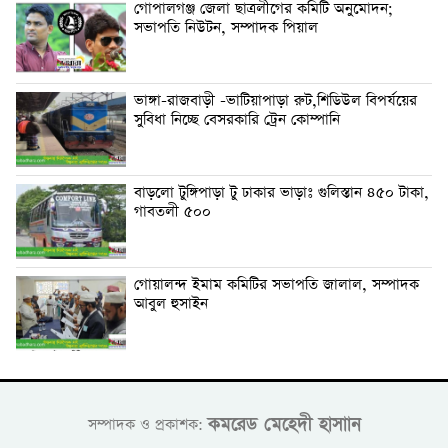
গোপালগঞ্জ জেলা ছাত্রলীগের কমিটি অনুমোদন;
সভাপতি নিউটন, সম্পাদক পিয়াল
ভাঙ্গা-রাজবাড়ী -ভাটিয়াপাড়া রুট,শিডিউল বিপর্যয়ের
সুবিধা নিচ্ছে বেসরকারি ট্রেন কোম্পানি
বাড়লো টুঙ্গিপাড়া টু ঢাকার ভাড়াঃ গুলিস্তান ৪৫০ টাকা,
গাবতলী ৫০০
গোয়ালন্দ ইমাম কমিটির সভাপতি জালাল, সম্পাদক
আবুল হুসাইন
কমরেড মেহেদী হাসাান
সম্পাদক ও প্রকাশক: