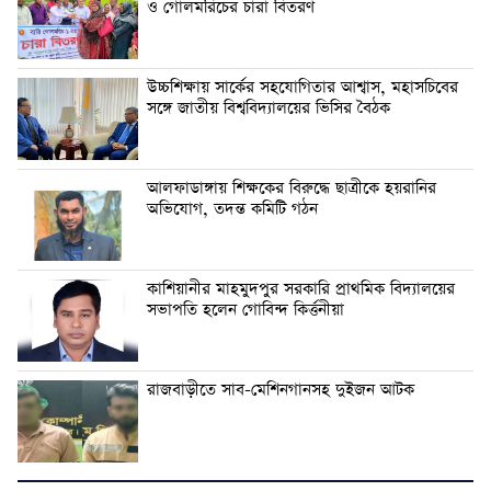
ও গোলমরিচের চারা বিতরণ
উচ্চশিক্ষায় সার্কের সহযোগিতার আশ্বাস, মহাসচিবের
সঙ্গে জাতীয় বিশ্ববিদ্যালয়ের ভিসির বৈঠক
আলফাডাঙ্গায় শিক্ষকের বিরুদ্ধে ছাত্রীকে হয়রানির
অভিযোগ, তদন্ত কমিটি গঠন
কাশিয়ানীর মাহমুদপুর সরকারি প্রাথমিক বিদ্যালয়ের
সভাপতি হলেন গোবিন্দ কির্ত্তনীয়া
রাজবাড়ীতে সাব-মেশিনগানসহ দুইজন আটক