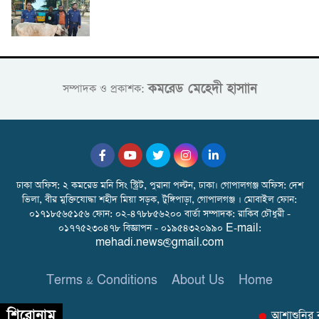
কমরেড মেহেদী হাসাান
সম্পাদক ও প্রকাশক:
ঢাকা অফিস: ২ কমরেড মনি সিং স্ট্রিট, পুরানা পল্টন, ঢাকা। গোপালগঞ্জ অফিস: দেশ
ভিলা, বীর মুক্তিযোদ্ধা শহীদ মিয়া সড়ক, টুঙ্গিপাড়া, গোপালগঞ্জ । মোবাইল ফোন:
০১৭১৮৫৬৫১৫৬ ফোন: ০২-৪৭৮৮৫৬২০০ বার্তা সম্পাদক: রাকিব চৌধুরী -
০১৭৭৫২৩০৪৭৮ বিজ্ঞাপন - ০১৯৫৪৩২০৯৯০ E-mail:
mehadi.news@gmail.com
Terms & Conditions
About Us
Home
শিরোনাম
আশাশুনির বু