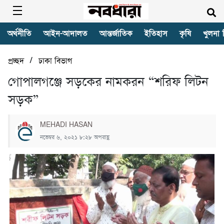
অর্থনীতি
আইন-আদালত
আন্তর্জাতিক
ইতিহাস
কৃষি
খুলনা 
/
প্রচ্ছদ
ঢাকা বিভাগ
গোপালগঞ্জে সড়কের নামকরন “শরিফ লিটন
সড়ক”
MEHADI HASAN
নভেম্বর ৬, ২০২১ ৮:২৮ অপরাহ্ণ