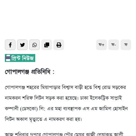
ফ+
ফ-
ফ
গোপালগঞ্জ প্রতিনিধি :
গোপালগঞ্জ শহরের মিয়াপাড়ার বিশ্বাস বাড়ী হতে বিশ্ব রোড সড়কের
নামকরন শরিফ লিটন সড়ক করা হয়েছে। ঢাকা ইলেকট্রিক সাপ্লাই
কম্পানী (ডেসকো) লি: এর মহা ব্যবস্থাপক এস এম জামিল হোসাইন
লিটন অকাল মৃত্যুতে এ নামকরণ করা হয়।
আজ শনিবার দুপুরে গোপালগঞ্জ পৌর মেয়র কাজী লেয়াকত আলী