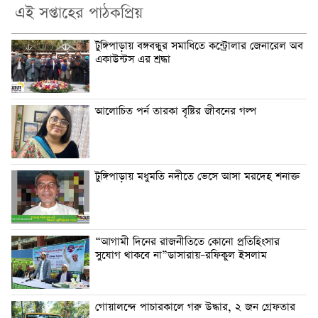
এই সপ্তাহের পাঠকপ্রিয়
টুঙ্গিপাড়ায় বঙ্গবন্ধুর সমাধিতে কন্ট্রোলার জেনারেল অব
একাউন্টস এর শ্রদ্ধা
আলোচিত পর্ন তারকা বৃষ্টির জীবনের গল্প
টুঙ্গিপাড়ায় মধুমতি নদীতে ভেসে আসা মরদেহ শনাক্ত
“আগামী দিনের রাজনীতিতে কোনো প্রতিহিংসার
সুযোগ থাকবে না”ডাসারায়–রফিকুল ইসলাম
গোয়ালন্দে পাচারকালে গরু উদ্ধার, ২ জন গ্রেফতার