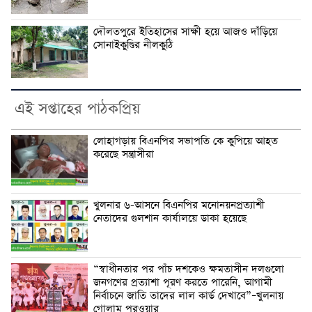
দৌলতপুরে ইতিহাসের সাক্ষী হয়ে আজও দাঁড়িয়ে
সোনাইকুণ্ডির নীলকুঠি
এই সপ্তাহের পাঠকপ্রিয়
লোহাগড়ায় বিএনপির সভাপতি কে কুপিয়ে আহত
করেছে সন্ত্রাসীরা
খুলনার ৬-আসনে বিএনপির মনোনয়নপ্রত্যাশী
নেতাদের গুলশান কার্যালয়ে ডাকা হয়েছে
“স্বাধীনতার পর পাঁচ দশকেও ক্ষমতাসীন দলগুলো
জনগণের প্রত্যাশা পূরণ করতে পারেনি, আগামী
নির্বাচনে জাতি তাদের লাল কার্ড দেখাবে”–খুলনায়
গোলাম পরওয়ার