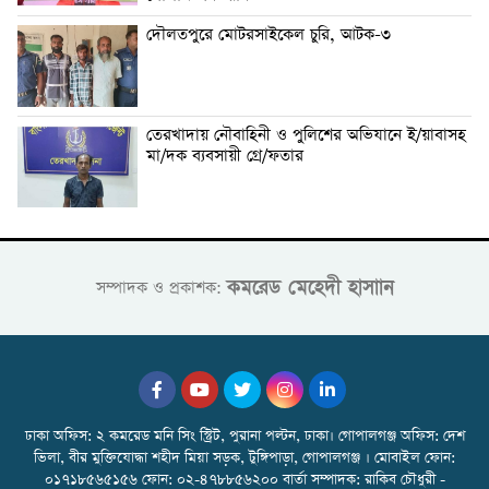
দৌলতপুরে মোটরসাইকেল চুরি, আটক-৩
তেরখাদায় নৌবাহিনী ও পুলিশের অভিযানে ই/য়াবাসহ
মা/দক ব্যবসায়ী গ্রে/ফতার
কমরেড মেহেদী হাসাান
সম্পাদক ও প্রকাশক:
ঢাকা অফিস: ২ কমরেড মনি সিং স্ট্রিট, পুরানা পল্টন, ঢাকা। গোপালগঞ্জ অফিস: দেশ
ভিলা, বীর মুক্তিযোদ্ধা শহীদ মিয়া সড়ক, টুঙ্গিপাড়া, গোপালগঞ্জ । মোবাইল ফোন:
০১৭১৮৫৬৫১৫৬ ফোন: ০২-৪৭৮৮৫৬২০০ বার্তা সম্পাদক: রাকিব চৌধুরী -