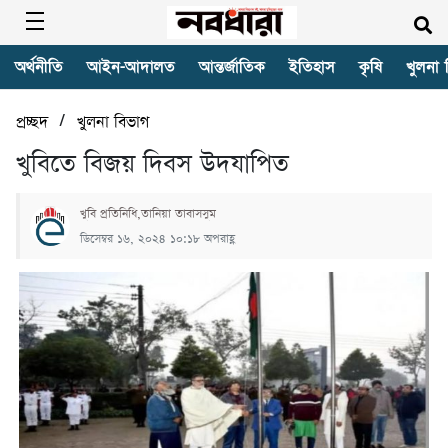
অর্থনীতি
আইন-আদালত
আন্তর্জাতিক
ইতিহাস
কৃষি
খুলনা 
/
প্রচ্ছদ
খুলনা বিভাগ
খুবিতে বিজয় দিবস উদযাপিত
খুবি প্রতিনিধি,তানিয়া তাবাসসুম
ডিসেম্বর ১৬, ২০২৪ ১০:১৮ অপরাহ্ণ