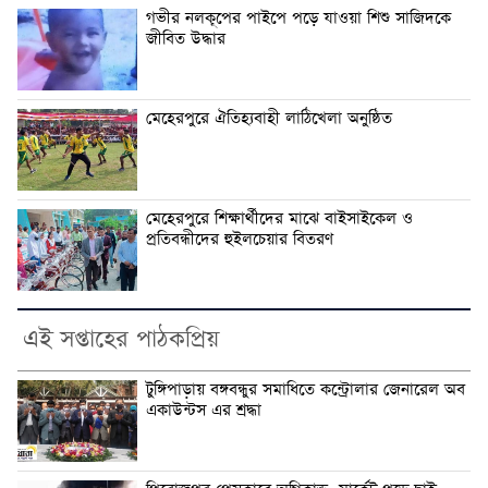
গভীর নলকূপের পাইপে পড়ে যাওয়া শিশু সাজিদকে
জীবিত উদ্ধার
মেহেরপুরে ঐতিহ্যবাহী লাঠিখেলা অনুষ্ঠিত
মেহেরপুরে শিক্ষার্থীদের মাঝে বাইসাইকেল ও
প্রতিবন্ধীদের হুইলচেয়ার বিতরণ
এই সপ্তাহের পাঠকপ্রিয়
টুঙ্গিপাড়ায় বঙ্গবন্ধুর সমাধিতে কন্ট্রোলার জেনারেল অব
একাউন্টস এর শ্রদ্ধা