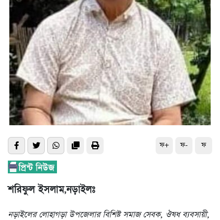
ফ+
ফ-
ফ
শরিফুল ইসলাম,নড়াইলঃ
নড়াইলের লোহাগড়া উপজেলার বিশিষ্ট সমাজ সেবক, ঔষধ ব্যবসায়ী,