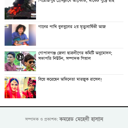
পিরোজপুর প্রেসক্লাবে অগ্নিকান্ড, মার্কেট পুড়ে ছাই
গানের পাখি বুলবুলের ২য় মৃত্যুবার্ষিকী আজ
গোপালগঞ্জ জেলা ছাত্রলীগের কমিটি অনুমোদন;
সভাপতি নিউটন, সম্পাদক পিয়াল
বিয়ে করেছেন অভিনেতা মারজুক রাসেল!
কমরেড মেহেদী হাসাান
সম্পাদক ও প্রকাশক: