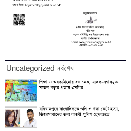
Uncategorized সর্বশেষ
শিক্ষা ও অবকাঠামোয় বড় চমক, মাদক-সন্ত্রাসমুক্ত
মডেল গড়ার প্রত্যয় এমপির
মনিরামপুরে সাংবাদিককে গুলি ও গলা কেটে হত্যা,
জিজ্ঞাসাবাদের জন্য বান্ধবী পুলিশ হেফাজতে