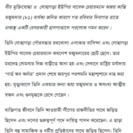
বীর মুক্তিযোদ্ধা ও লোহাগড়া ইউপির সাবেক চেয়ারম্যান অজয় কান্তি
মজুমদার (৮১) বার্ধক্য জনিত কারণে গত রবিবার দিবাগত রাতে
ঢাকাস্থ একটি বেসরকারী হাসপাতালে পরলোক গমন করেন ।
তিনি লোহাগড়া পৌরসভার রথখোলা এলাকার বাসিন্দা এবং লোহাগড়া
ইউপির সাবেক চেয়ারম্যান কমলেশ মজুমদারের ছোট ছেলে। তার
মরদেহ সোমবার নিজ বাড়ীতে আনা হয় এবং সেখানে রাষ্ট্রিয় মর্যাদায়
‘গার্ড অব অর্নার’ প্রদান শেষে জয়পুর পরশমনি মহাশ্মশানে দাহ করা
হয়। মৃত্যুকালে তিনি একমাত্র কন্যা জয়া মজুমদার ও অসংখ্য আত্মীয়
স্বজন এবং গুনমুগ্ধকে রেখে গেছেন ।
ব্যক্তিগত জীবনে তিনি আওয়ামী লীগের রাজনীতির সাথে জড়িত
ছিলেন এবং দলের গুরুত্বপূর্ণ পদে দায়িত্ব পালন করেছেন। এ ছাড়া
তিনি বহু সামাজিক ও ধর্মীয় প্রতিষ্ঠানের সাথে জড়িত ছিলেন। তিনি