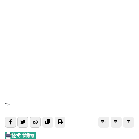
">
ফ+
ফ-
ফ