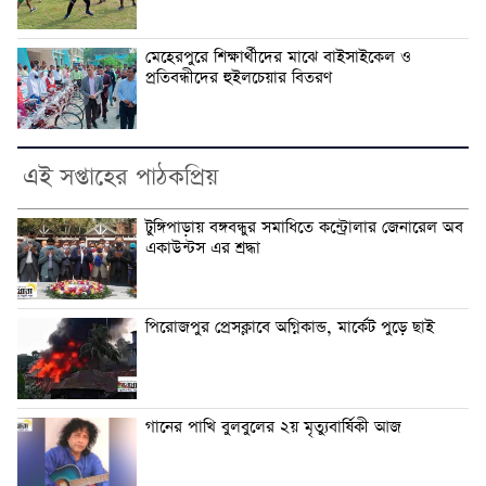
মেহেরপুরে শিক্ষার্থীদের মাঝে বাইসাইকেল ও
প্রতিবন্ধীদের হুইলচেয়ার বিতরণ
এই সপ্তাহের পাঠকপ্রিয়
টুঙ্গিপাড়ায় বঙ্গবন্ধুর সমাধিতে কন্ট্রোলার জেনারেল অব
একাউন্টস এর শ্রদ্ধা
পিরোজপুর প্রেসক্লাবে অগ্নিকান্ড, মার্কেট পুড়ে ছাই
গানের পাখি বুলবুলের ২য় মৃত্যুবার্ষিকী আজ