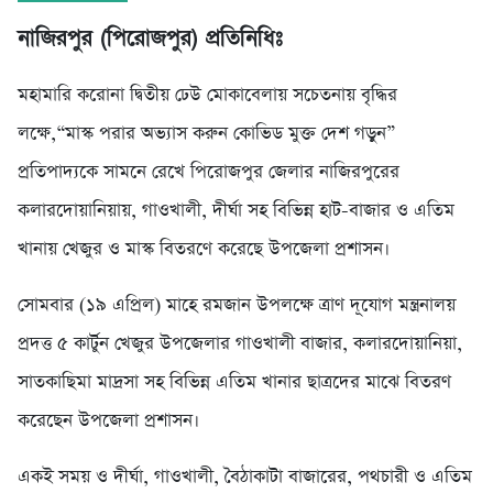
নাজিরপুর (পিরোজপুর) প্রতিনিধিঃ
মহামারি করোনা দ্বিতীয় ঢেউ মোকাবেলায় সচেতনায় বৃদ্ধির
লক্ষে,“মাস্ক পরার অভ্যাস করুন কোভিড মুক্ত দেশ গড়ুন”
প্রতিপাদ্যকে সামনে রেখে পিরোজপুর জেলার নাজিরপুরের
কলারদোয়ানিয়ায়, গাওখালী, দীর্ঘা সহ বিভিন্ন হাট-বাজার ও এতিম
খানায় খেজুর ও মাস্ক বিতরণে করেছে উপজেলা প্রশাসন।
সোমবার (১৯ এপ্রিল) মাহে রমজান উপলক্ষে ত্রাণ দূযোগ মন্ত্রনালয়
প্রদত্ত ৫ কার্টুন খেজুর উপজেলার গাওখালী বাজার, কলারদোয়ানিয়া,
সাতকাছিমা মাদ্রসা সহ বিভিন্ন এতিম খানার ছাত্রদের মাঝে বিতরণ
করেছেন উপজেলা প্রশাসন।
একই সময় ও দীর্ঘা, গাওখালী, বৈঠাকাটা বাজারের, পথচারী ও এতিম