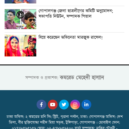
গোপালগঞ্জ জেলা ছাত্রলীগের কমিটি অনুমোদন;
সভাপতি নিউটন, সম্পাদক পিয়াল
বিয়ে করেছেন অভিনেতা মারজুক রাসেল!
কমরেড মেহেদী হাসাান
সম্পাদক ও প্রকাশক:
ঢাকা অফিস: ২ কমরেড মনি সিং স্ট্রিট, পুরানা পল্টন, ঢাকা। গোপালগঞ্জ অফিস: দেশ
ভিলা, বীর মুক্তিযোদ্ধা শহীদ মিয়া সড়ক, টুঙ্গিপাড়া, গোপালগঞ্জ । মোবাইল ফোন:
০১৭১৮৫৬৫১৫৬ ফোন: ০২-৪৭৮৮৫৬২০০ বার্তা সম্পাদক: রাকিব চৌধুরী -