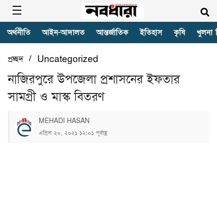
অর্থনীতি
আইন-আদালত
আন্তর্জাতিক
ইতিহাস
কৃষি
খুলনা 
/
প্রচ্ছদ
Uncategorized
নাজিরপুরে উপজেলা প্রশাসনের ইফতার
সামগ্রী ও মাস্ক বিতরণ
MEHADI HASAN
এপ্রিল ২০, ২০২১ ১২:০১ পূর্বাহ্ণ