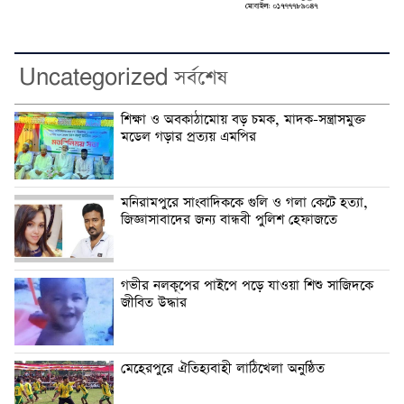
Uncategorized সর্বশেষ
শিক্ষা ও অবকাঠামোয় বড় চমক, মাদক-সন্ত্রাসমুক্ত
মডেল গড়ার প্রত্যয় এমপির
মনিরামপুরে সাংবাদিককে গুলি ও গলা কেটে হত্যা,
জিজ্ঞাসাবাদের জন্য বান্ধবী পুলিশ হেফাজতে
গভীর নলকূপের পাইপে পড়ে যাওয়া শিশু সাজিদকে
জীবিত উদ্ধার
মেহেরপুরে ঐতিহ্যবাহী লাঠিখেলা অনুষ্ঠিত