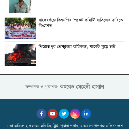
বাকেরগঞ্জে বিএনপির ‘পকেট কমিটি’ বাতিলের দাবিতে
বি/ক্ষোভ
পিরোজপুর প্রেসক্লাবে অগ্নিকান্ড, মার্কেট পুড়ে ছাই
কমরেড মেহেদী হাসাান
সম্পাদক ও প্রকাশক:
ঢাকা অফিস: ২ কমরেড মনি সিং স্ট্রিট, পুরানা পল্টন, ঢাকা। গোপালগঞ্জ অফিস: দেশ