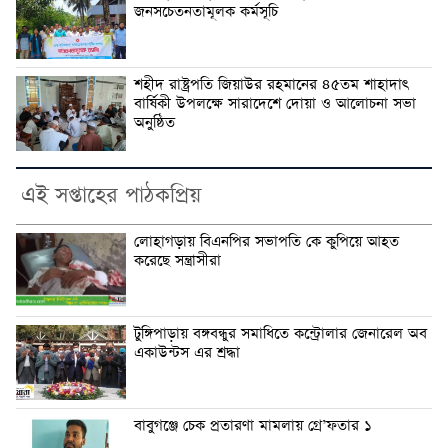
জনসচেতনতামূলক কর্মসূচি
শহীদ রাষ্ট্রপতি জিয়াউর রহমানের ৪৫তম শাহাদাৎ
বার্ষিকী উপলক্ষে সারাদেশে দোয়া ও আলোচনা সভা
অনুষ্ঠিত
এই সপ্তাহের পাঠকপ্রিয়
লোহাগড়ায় বিএনপির সভাপতি কে কুপিয়ে আহত
করেছে সন্ত্রাসীরা
টুঙ্গিপাড়ায় বঙ্গবন্ধুর সমাধিতে কন্ট্রোলার জেনারেল অব
একাউন্টস এর শ্রদ্ধা
বাবুগঞ্জে চেক প্রতারণা মামলায় গ্রে’ফতার ১