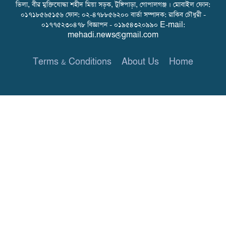
ভিলা, বীর মুক্তিযোদ্ধা শহীদ মিয়া সড়ক, টুঙ্গিপাড়া, গোপালগঞ্জ । মোবাইল ফোন:
০১৭১৮৫৬৫১৫৬ ফোন: ০২-৪৭৮৮৫৬২০০ বার্তা সম্পাদক: রাকিব চৌধুরী -
০১৭৭৫২৩০৪৭৮ বিজ্ঞাপন - ০১৯৫৪৩২০৯৯০ E-mail:
mehadi.news@gmail.com
Terms & Conditions
About Us
Home