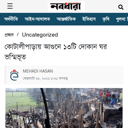
অর্থনীতি
আইন-আদালত
আন্তর্জাতিক
ইতিহাস
কৃষি
খুলনা 
/
প্রচ্ছদ
Uncategorized
কোটালীপাড়ায় আগুনে ১৩টি দোকান ঘর
ভস্মিভূত
MEHADI HASAN
ফেব্রুয়ারি ২৮, ২০২১ ৮:৩১ অপরাহ্ণ