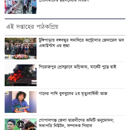
প্রতিবন্ধীদের হুইলচেয়ার বিতরণ
এই সপ্তাহের পাঠকপ্রিয়
টুঙ্গিপাড়ায় বঙ্গবন্ধুর সমাধিতে কন্ট্রোলার জেনারেল অব
একাউন্টস এর শ্রদ্ধা
পিরোজপুর প্রেসক্লাবে অগ্নিকান্ড, মার্কেট পুড়ে ছাই
গানের পাখি বুলবুলের ২য় মৃত্যুবার্ষিকী আজ
গোপালগঞ্জ জেলা ছাত্রলীগের কমিটি অনুমোদন;
সভাপতি নিউটন, সম্পাদক পিয়াল