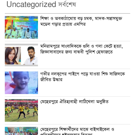
Uncategorized সর্বশেষ
শিক্ষা ও অবকাঠামোয় বড় চমক, মাদক-সন্ত্রাসমুক্ত
মডেল গড়ার প্রত্যয় এমপির
মনিরামপুরে সাংবাদিককে গুলি ও গলা কেটে হত্যা,
জিজ্ঞাসাবাদের জন্য বান্ধবী পুলিশ হেফাজতে
গভীর নলকূপের পাইপে পড়ে যাওয়া শিশু সাজিদকে
জীবিত উদ্ধার
মেহেরপুরে ঐতিহ্যবাহী লাঠিখেলা অনুষ্ঠিত
মেহেরপুরে শিক্ষার্থীদের মাঝে বাইসাইকেল ও