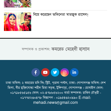
বিয়ে করেছেন অভিনেতা মারজুক রাসেল!
কমরেড মেহেদী হাসাান
সম্পাদক ও প্রকাশক:
ঢাকা অফিস: ২ কমরেড মনি সিং স্ট্রিট, পুরানা পল্টন, ঢাকা। গোপালগঞ্জ অফিস: দেশ
ভিলা, বীর মুক্তিযোদ্ধা শহীদ মিয়া সড়ক, টুঙ্গিপাড়া, গোপালগঞ্জ । মোবাইল ফোন:
০১৭১৮৫৬৫১৫৬ ফোন: ০২-৪৭৮৮৫৬২০০ বার্তা সম্পাদক: রাকিব চৌধুরী -
০১৭৭৫২৩০৪৭৮ বিজ্ঞাপন - ০১৯৫৪৩২০৯৯০ E-mail:
mehadi.news@gmail.com