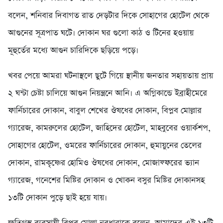
বলেন, শনিবার দিবাগত রাত দেড়টার দিকে সোহাগের হোটেল থেকে
আগুনের সূত্রপাত ঘটে। দোকান ঘর গুলো কাঠ ও টিনের হওয়ায়
মূহুর্তের মধ্যে আগুন চারিদিকে ছড়িয়ে পড়ে।
খবর পেয়ে আমরা ঘটনাস্থলে ছুটে গিয়ে স্থানীয় জনতার সহায়তায় প্রায়
২ ঘন্টা চেষ্টা চালিয়ে আগুন নিয়ন্ত্রনে আনি। এ অগ্নিকান্ডে ইব্রাহীমেরে
ফার্নিচারের দোকান, বাবুল শেখের ঔষধের দোকান, বিপ্লব মোল্লার
গ্যারেজ, কামরুলের হোটেল, জাহিদের হোটেল, মাহবুবের ওয়ার্কশপ,
সোহাগের হোটেল, ওমরের ফার্নিচারের দোকান, হুমায়ুনের তেলের
দোকান, রামকৃষ্ণের হোমিও ঔষধের দোকান, মোজাফ্ফরের ভ্যান
গ্যারেজ, গনেশের মিষ্টির দোকান ও খোকন বসুর মিষ্টির দোকানসহ
১৩টি দোকান পুড়ে ছাই হয়ে যায়।