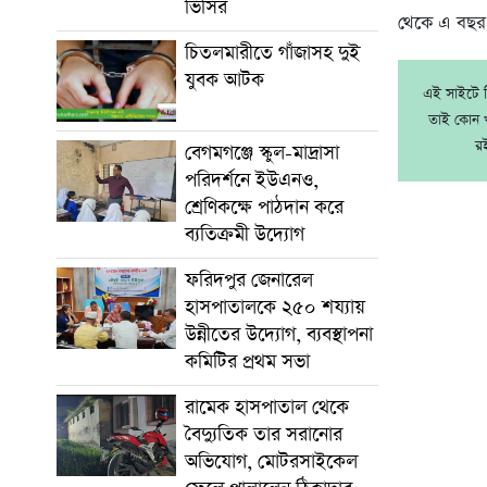
ভিসির
থেকে এ বছর 
চিতলমারীতে গাঁজাসহ দুই
যুবক আটক
এই সাইটে নি
তাই কোন খ
র
বেগমগঞ্জে স্কুল-মাদ্রাসা
পরিদর্শনে ইউএনও,
শ্রেণিকক্ষে পাঠদান করে
ব্যতিক্রমী উদ্যোগ
ফরিদপুর জেনারেল
হাসপাতালকে ২৫০ শয্যায়
উন্নীতের উদ্যোগ, ব্যবস্থাপনা
কমিটির প্রথম সভা
রামেক হাসপাতাল থেকে
বৈদ্যুতিক তার সরানোর
অভিযোগ, মোটরসাইকেল