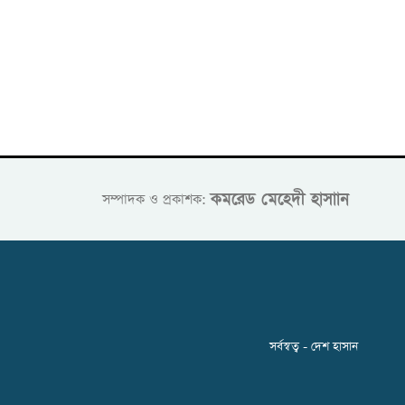
কমরেড মেহেদী হাসাান
সম্পাদক ও প্রকাশক:
সর্বস্বত্ব - দেশ হাসান