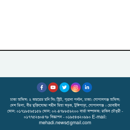
ঢাকা অফিস: ২ কমরেড মনি সিং স্ট্রিট, পুরানা পল্টন, ঢাকা। গোপালগঞ্জ অফিস:
দেশ ভিলা, বীর মুক্তিযোদ্ধা শহীদ মিয়া সড়ক, টুঙ্গিপাড়া, গোপালগঞ্জ । মোবাইল
ফোন: ০১৭১৮৫৬৫১৫৬ ফোন: ০২-৪৭৮৮৫৬২০০ বার্তা সম্পাদক: রাকিব চৌধুরী -
০১৭৭৫২৩০৪৭৮ বিজ্ঞাপন - ০১৯৫৪৩২০৯৯০ E-mail:
mehadi.news@gmail.com