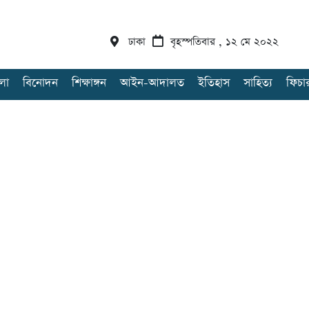
ঢাকা
বৃহস্পতিবার , ১২ মে ২০২২
লা
বিনোদন
শিক্ষাঙ্গন
আইন-আদালত
ইতিহাস
সাহিত্য
ফিচা