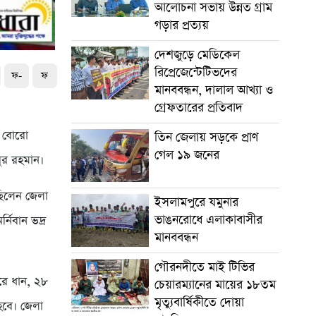
আলোচনা সভায় উন্নত গ্রাম
গড়ার প্রত্যয়
দেশজুড়ে মেডিকেল
রিপ্রেজেন্টেটিভদের
ফ-
ফ
মানববন্ধন, দালাল আখ্যা ও
গ্রেফতারের প্রতিবাদ
ও বোরো
তিন জেলায় সড়কে প্রাণ
গেল ১৯ জনের
ুর রহমান।
ছিলেন জেলা
ইসলামপুরে যমুনার
ভাঙনরোধে এলাকাবাসীর
্নিবান ভদ্র
মানববন্ধন
গৌরনদীতে মাই টিভির
রে ধান, ২৮
চেয়ারম্যানের মায়ের ১৮তম
মৃত্যুবার্ষিকীতে দোয়া
হবে। জেলা