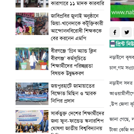
কারাগারে ১১ মাদক কারবারি
জাবিপ্রবির জুলাই অনুষ্ঠানে
জিয়া-খালেদাকে কটূক্তিকারী
আন্দোলনবিরোধী শিক্ষককে
বের করলেন এমপি
বীরগঞ্জে ‘গ্রিন অ্যান্ড ক্লিন
নড়াইলে কৃষক
বীরগঞ্জ’ কর্মসূচিতে
শিক্ষার্থীদের পরিচ্ছন্নতা
চাল,গম সংগ্
বিষয়ক উদ্বুদ্ধকরণ
নড়াইল সদর উ
জয়পুরহাটে জামায়াতের
বিক্ষোভ মিছিল ও স্মারক
আওয়ামীলীগের 
লিপির প্রদান
,উপ জেলা কৃষ
সার্কভুক্ত দেশের শিক্ষার্থীদের
জানা গেছে, 
জন্য ফুল-ফান্ডেড স্কলারশিপ
ঘোষণা জাতীয় বিশ্ববিদ্যালয়
টাকা কেজি দ