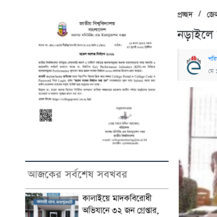
/
প্রচ্ছদ
জে
নড়াইলে 
শরি
মে 
আজকের সর্বশেষ সবখবর
কালাইয়ে মাদকবিরোধী
অভিযানে ৩২ জন গ্রেপ্তার,