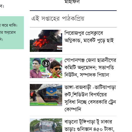
মাহফিল
ে।
এই সপ্তাহের পাঠকপ্রিয়
াশ করে থাকি।
পিরোজপুর প্রেসক্লাবে
রার অনুরোধ
ি।
অগ্নিকান্ড, মার্কেট পুড়ে ছাই
গোপালগঞ্জ জেলা ছাত্রলীগের
কমিটি অনুমোদন; সভাপতি
নিউটন, সম্পাদক পিয়াল
ভাঙ্গা-রাজবাড়ী -ভাটিয়াপাড়া
রুট,শিডিউল বিপর্যয়ের
সুবিধা নিচ্ছে বেসরকারি ট্রেন
কোম্পানি
বাড়লো টুঙ্গিপাড়া টু ঢাকার
ভাড়াঃ গুলিস্তান ৪৫০ টাকা,