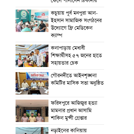
ফেলে পালালেন ঠিকাদার
কচুয়ায় পূর্ব মনপুরা আল-
ইহসান সামাজিক সংগঠনের
উদ্যোগে ফ্রি মেডিকেল
ক্যাম্প
কলাপাড়ায় মেধাবী
শিক্ষার্থীসহ ৫৭ জনের হাতে
সহায়তার চেক
গৌরনদীতে আইনশৃঙ্খলা
কমিটির মাসিক সভা অনুষ্ঠিত
ফরিদপুরে আজিজুর হত্যা
মামলার প্রধান আসামি
শাকিল মুন্সী গ্রেপ্তার
নড়াইলের কালিয়ায়