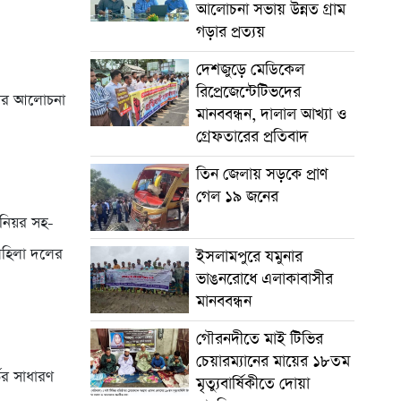
আলোচনা সভায় উন্নত গ্রাম
গড়ার প্রত্যয়
দেশজুড়ে মেডিকেল
রিপ্রেজেন্টেটিভদের
দলের আলোচনা
মানববন্ধন, দালাল আখ্যা ও
গ্রেফতারের প্রতিবাদ
তিন জেলায় সড়কে প্রাণ
গেল ১৯ জনের
িনিয়র সহ-
মহিলা দলের
ইসলামপুরে যমুনার
ভাঙনরোধে এলাকাবাসীর
মানববন্ধন
গৌরনদীতে মাই টিভির
চেয়ারম্যানের মায়ের ১৮তম
ের সাধারণ
মৃত্যুবার্ষিকীতে দোয়া