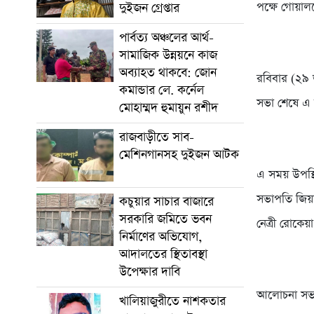
পক্ষে গোয়াল
দুইজন গ্রেপ্তার
পার্বত্য অঞ্চলের আর্থ-
সামাজিক উন্নয়নে কাজ
অব্যাহত থাকবে: জোন
রবিবার (২৯ 
কমান্ডার লে. কর্নেল
সভা শেষে এ 
মোহাম্মদ হুমায়ুন রশীদ
রাজবাড়ীতে সাব-
মেশিনগানসহ দুইজন আটক
এ সময় উপস্
সভাপতি জিয়া
কচুয়ার সাচার বাজারে
সরকারি জমিতে ভবন
নেত্রী রোকেয়া
নির্মাণের অভিযোগ,
আদালতের স্থিতাবস্থা
উপেক্ষার দাবি
আলোচনা সভা 
খালিয়াজুরীতে নাশকতার