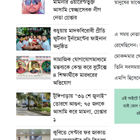
মামলার ওয়ারেন্টভুক্ত
মানুষের মাঝ
আসামি স্বেচ্ছাসেবক লীগ
নেতা গ্রেপ্তার
কচুয়ায় মাদকবিরোধী প্রীতি
এ সময় নেতাক
ফুটবল টুর্নামেন্টের ফাইনাল
রেখেছিলেন। 
অনুষ্ঠিত
মোকদ্দমার ক
সামাজিক যোগাযোগমাধ্যমে
তিনি সবসময়
মন্তব্যকে কেন্দ্র করে বুটেক্সে
৪ শিক্ষার্থীকে মারধরের
এমপি হিসেব
অভিযোগ
টুঙ্গিপাড়ায় “৩৬ শে জুলাই”
এই সাইটে নি
তোরণে আগুন; ৭৫ জনকে
তাই কোন খ
আসামি করে মামলা, গ্রেপ্তার
র
১
কুবিতে সেন্টার ফর জাকাত