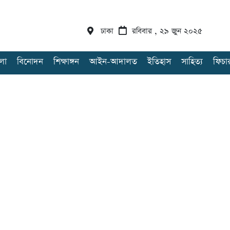
ঢাকা
রবিবার , ২৯ জুন ২০২৫
লা
বিনোদন
শিক্ষাঙ্গন
আইন-আদালত
ইতিহাস
সাহিত্য
ফিচা