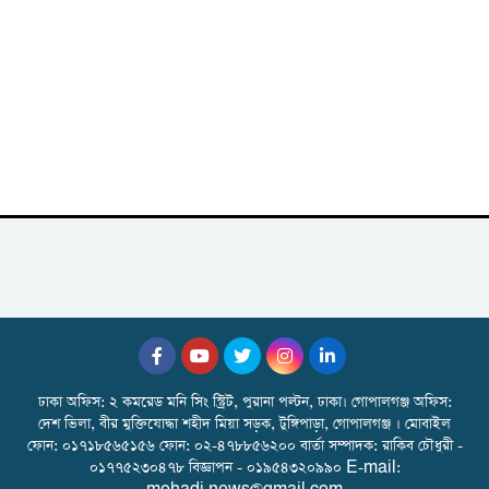
ঢাকা অফিস: ২ কমরেড মনি সিং স্ট্রিট, পুরানা পল্টন, ঢাকা। গোপালগঞ্জ অফিস:
দেশ ভিলা, বীর মুক্তিযোদ্ধা শহীদ মিয়া সড়ক, টুঙ্গিপাড়া, গোপালগঞ্জ । মোবাইল
ফোন: ০১৭১৮৫৬৫১৫৬ ফোন: ০২-৪৭৮৮৫৬২০০ বার্তা সম্পাদক: রাকিব চৌধুরী -
০১৭৭৫২৩০৪৭৮ বিজ্ঞাপন - ০১৯৫৪৩২০৯৯০ E-mail: