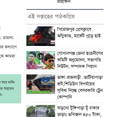
মাহফিল
এই সপ্তাহের পাঠকপ্রিয়
ে
পিরোজপুর প্রেসক্লাবে
অগ্নিকান্ড, মার্কেট পুড়ে ছাই
ন। মামলা-
ের কল্যাণে
গোপালগঞ্জ জেলা ছাত্রলীগের
াকে আমরা
কমিটি অনুমোদন; সভাপতি
নিউটন, সম্পাদক পিয়াল
ভাঙ্গা-রাজবাড়ী -ভাটিয়াপাড়া
াশ করে থাকি।
রুট,শিডিউল বিপর্যয়ের
রার অনুরোধ
সুবিধা নিচ্ছে বেসরকারি ট্রেন
ি।
কোম্পানি
বাড়লো টুঙ্গিপাড়া টু ঢাকার
ভাড়াঃ গুলিস্তান ৪৫০ টাকা,