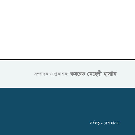
কমরেড মেহেদী হাসাান
সম্পাদক ও প্রকাশক:
সর্বস্বত্ব - দেশ হাসান