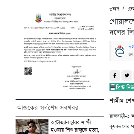
/
প্রচ্ছদ
জে
গোয়ালন্
দলের ল
শাম
জুন
শামীম শেখ
আজকের সর্বশেষ সবখবর
রাজবাড়ী-১ আ
অটোভ্যান চুরির সাক্ষী
কৃষকদলের স
হওয়ায় শিশু রাজুকে হত্যা,