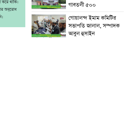
াশ করে থাকি।
গাবতলী ৫০০
রার অনুরোধ
ি।
গোয়ালন্দ ইমাম কমিটির
সভাপতি জালাল, সম্পাদক
আবুল হুসাইন