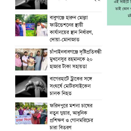
এই সাইটে নি
তাই কোন খ
র
বাবুগঞ্জে হারুন মোল্লা
ফাউন্ডেশনের স্থায়ী
কার্যালয়ের স্থান নির্ধারণ,
দোয়া-মোনাজাত
চাঁপাইনবাবগঞ্জে দৃষ্টিপ্রতিবন্ধী
মুখলেসুর রহমানকে ২০
হাজার টাকা সহায়তা
বাগেরহাটে ট্রাকের সঙ্গে
সংঘর্ষে মোটরসাইকেল
চালক নিহত
ফরিদপুরে মশলা চাষের
নতুন দুয়ার, আধুনিক
প্রশিক্ষণ ও গোলমরিচের
চারা বিতরণ