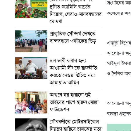
সংগঠ‌নের আহ্ব
স্থগিত ফ্যামিলি কার্ডের
ক‌লে‌জের অধ্য
নিয়োগ, ঘেরাও-মানববন্ধনের
ঘোষণা
প্রাকৃতিক সৌন্দর্য দেখতে
বান্দরবানে পর্যটকের ভিড়
এছাড়া বি‌শেষ
আলোচনা অনুষ
দল ভারী করার জন্য
মাইদুল ইসলা
আওয়ামী লীগকে রাজনীতি
ও দৈ‌নিক অবজ
করতে দেওয়া উচিত নয়:
জামায়াত আমির
আগুনে ঘর হারানো দুই
ভাইয়ের পাশে হারুন মোল্লা
আলোচনা অনুষ
ফাউন্ডেশন
ব্যবস্থা গ্রহ
গৌরনদীতে মোটরসাইকেল
নিয়ন্ত্রণ হারিয়ে চালকের মৃত্যু