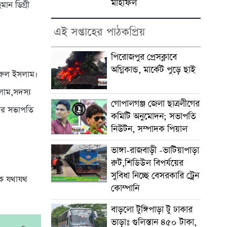
মাহফিল
ান ‌ডিগ্রী
এই সপ্তাহের পাঠকপ্রিয়
পিরোজপুর প্রেসক্লাবে
অগ্নিকান্ড, মার্কেট পুড়ে ছাই
ামরুল ইসলাম।‌
সলাম,সদস্য
গোপালগঞ্জ জেলা ছাত্রলীগের
ের সভাপ‌তি
কমিটি অনুমোদন; সভাপতি
নিউটন, সম্পাদক পিয়াল
ভাঙ্গা-রাজবাড়ী -ভাটিয়াপাড়া
রুট,শিডিউল বিপর্যয়ের
সুবিধা নিচ্ছে বেসরকারি ট্রেন
‌কে যথাযথ
কোম্পানি
বাড়লো টুঙ্গিপাড়া টু ঢাকার
ভাড়াঃ গুলিস্তান ৪৫০ টাকা,