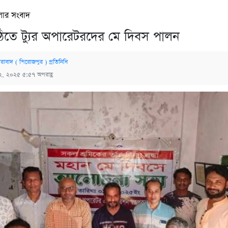
লার সংবাদ
‌ঠি‌তে ট্যুর অপা‌রেটর‌দের মে দিবস পালন
রাবাদ ( পিরোজপুর ) প্র‌তি‌নি‌ধি
২, ২০২৫ ৫:৫৭ অপরাহ্ণ