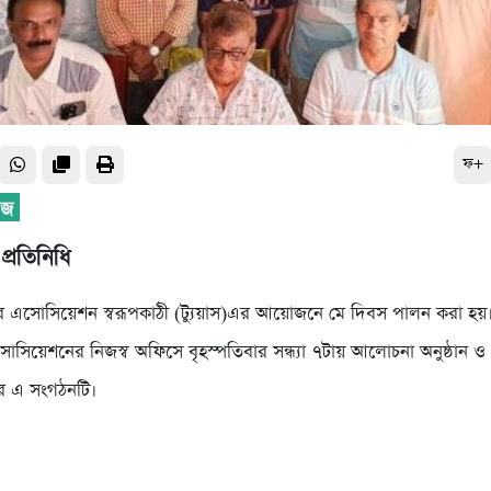
ফ+
র‌তি‌নি‌ধি
টর এসো‌সি‌য়েশন স্বরূপকাঠী (ট্যুয়া‌স)এর আয়োজ‌নে মে দিবস পালন করা হয়।ট
া‌সি‌য়েশ‌নের নিজস্ব অ‌ফি‌সে বৃহস্প‌তিবার সন্ধ্যা ৭টায় আলোচনা অনুষ্ঠান ও
 এ সংগঠন‌টি।