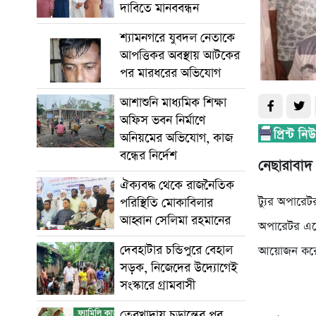
দাবিতে মানববন্ধন
শ্যামনগরে যুবদল নেতাকে
আপত্তিকর অবস্থায় আটকের
পর মারধরের অভিযোগ
আশাশুনি মাধ্যমিক শিক্ষা
অফিস ভবন নির্মাণে
অনিয়মের অভিযোগ, কাজ
বন্ধের নির্দেশ
নেছারাবাদ প্
ঐক্যবদ্ধ থেকে রাজনৈতিক
ট্যুর অপা‌রে
পরিস্থিতি মোকাবিলার
আহ্বান সেলিমা রহমানের
অপা‌রেটর এসে
দেবহাটার চন্ডিপুরে বেহাল
আয়োজন ক‌রে
সড়ক, নিজেদের উদ্যোগেই
সংস্কারে গ্রামবাসী
তেরখাদায় চূড়ান্তের পর