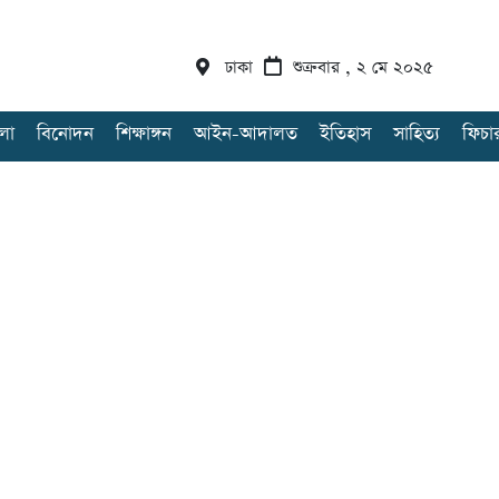
ঢাকা
শুক্রবার , ২ মে ২০২৫
লা
বিনোদন
শিক্ষাঙ্গন
আইন-আদালত
ইতিহাস
সাহিত্য
ফিচা