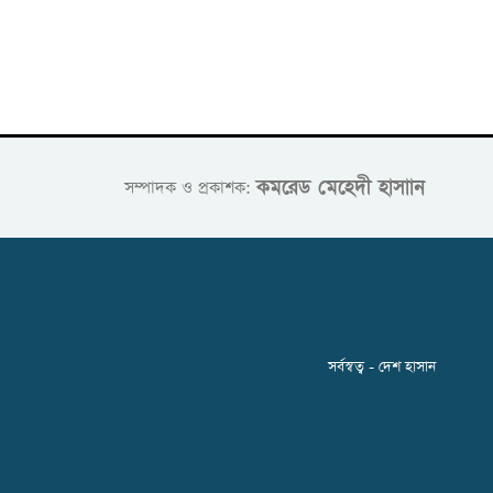
কমরেড মেহেদী হাসাান
সম্পাদক ও প্রকাশক:
সর্বস্বত্ব - দেশ হাসান