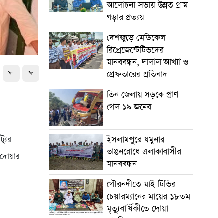
আলোচনা সভায় উন্নত গ্রাম
গড়ার প্রত্যয়
দেশজুড়ে মেডিকেল
রিপ্রেজেন্টেটিভদের
মানববন্ধন, দালাল আখ্যা ও
ফ-
ফ
গ্রেফতারের প্রতিবাদ
তিন জেলায় সড়কে প্রাণ
গেল ১৯ জনের
্যুর
ইসলামপুরে যমুনার
ভাঙনরোধে এলাকাবাসীর
 দোয়ার
মানববন্ধন
গৌরনদীতে মাই টিভির
চেয়ারম্যানের মায়ের ১৮তম
মৃত্যুবার্ষিকীতে দোয়া