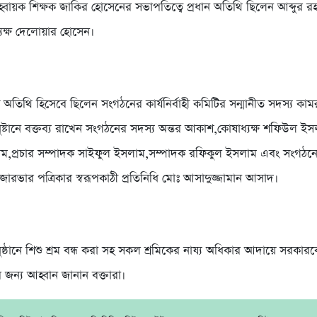
ায়ক শিক্ষক জা‌কির হো‌সে‌নের সভাপ‌তিত্বে প্রধান অতি‌থি ছি‌লেন আব্দুর রহম
ক্ষ দে‌লোয়ার হো‌সেন।
 অ‌তি‌থি হি‌সে‌বে ছি‌লেন সংগঠ‌নের কার্য‌নির্বাহী ক‌মি‌টির সন্মানীত সদস্য ক
্টা‌নে বক্তব্য রা‌খেন সংগঠ‌নের সদস্য অন্তর আকাশ,কোষাধ্যক্ষ শ‌ফিউল ই
ম,প্রচার সম্পাদক সাইফুল ইসলাম,সম্পাদক র‌ফিকুল ইসলাম এবং সংগঠ‌ন
ারভার প‌ত্রিকার স্বরূপকাঠী প্র‌তি‌নি‌ধি মোঃ আসাদুজ্জামান আসাদ।
্ঠানে শিশু শ্রম বন্ধ করা সহ সকল শ্র‌মি‌কের নায্য অ‌ধিকার আদা‌য়ে সরকার
‌নের জন্য আহ্বান জানান বক্তারা।