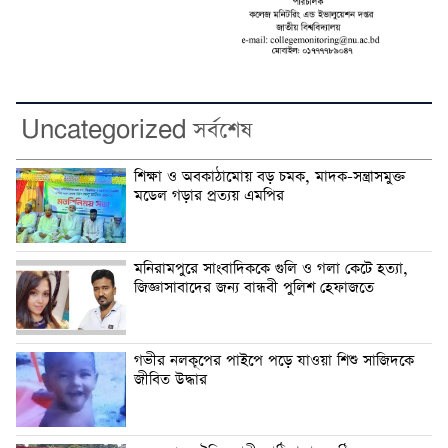
Uncategorized সর্বশেষ
শিক্ষা ও অবকাঠামোয় বড় চমক, মাদক-সন্ত্রাসমুক্ত
মডেল গড়ার প্রত্যয় এমপির
মনিরামপুরে সাংবাদিককে গুলি ও গলা কেটে হত্যা,
জিজ্ঞাসাবাদের জন্য বান্ধবী পুলিশ হেফাজতে
গভীর নলকূপের পাইপে পড়ে যাওয়া শিশু সাজিদকে
জীবিত উদ্ধার