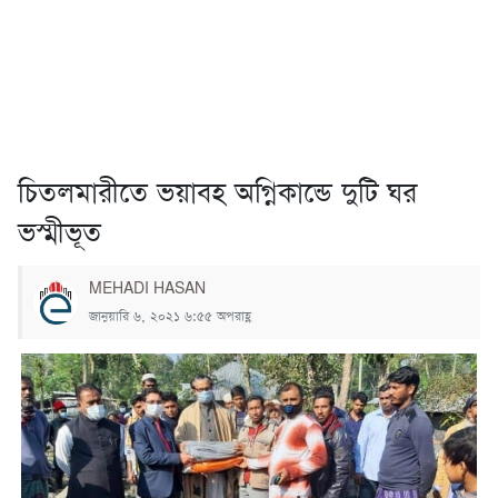
চিতলমারীতে ভয়াবহ অগ্নিকান্ডে দুটি ঘর
ভস্মীভূত
MEHADI HASAN
জানুয়ারি ৬, ২০২১ ৬:৫৫ অপরাহ্ণ