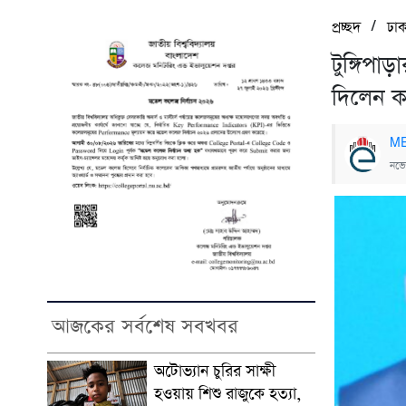
/
প্রচ্ছদ
ঢাক
টুঙ্গিপাড়
দিলেন ক
ME
নভে
আজকের সর্বশেষ সবখবর
অটোভ্যান চুরির সাক্ষী
হওয়ায় শিশু রাজুকে হত্যা,