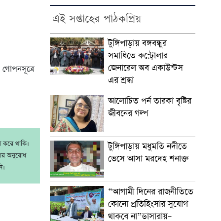
এই সপ্তাহের পাঠকপ্রিয়
টুঙ্গিপাড়ায় বঙ্গবন্ধুর
সমাধিতে কন্ট্রোলার
জেনারেল অব একাউন্টস
 গোপনসূত্রে
এর শ্রদ্ধা
আলোচিত পর্ন তারকা বৃষ্টির
জীবনের গল্প
াশ করে থাকি।
টুঙ্গিপাড়ায় মধুমতি নদীতে
রার অনুরোধ
ভেসে আসা মরদেহ শনাক্ত
ি।
“আগামী দিনের রাজনীতিতে
কোনো প্রতিহিংসার সুযোগ
থাকবে না”ডাসারায়–