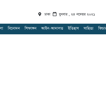
ঢাকা
বুধবার , ২৪ নভেম্বর ২০২১
লা
বিনোদন
শিক্ষাঙ্গন
আইন-আদালত
ইতিহাস
সাহিত্য
ফিচা