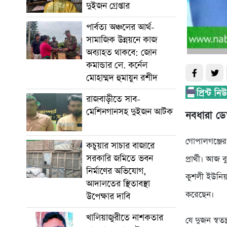
দুইজন গ্রেপ্তার
পার্বত্য অঞ্চলের আর্থ-
সামাজিক উন্নয়নে কাজ
অব্যাহত থাকবে: জোন
কমান্ডার লে. কর্নেল
মোহাম্মদ হুমায়ুন রশীদ
রাজবাড়ীতে সাব-
মেশিনগানসহ দুইজন আটক
নবধারা
ডে
গোপালগঞ্জের 
কচুয়ার সাচার বাজারে
সরকারি জমিতে ভবন
প্রার্থী। আ
নির্মাণের অভিযোগ,
কুশলী ইউনিয়ন
আদালতের স্থিতাবস্থা
করেছেন।
উপেক্ষার দাবি
খালিয়াজুরীতে নাশকতার
যে দুজন স্বত