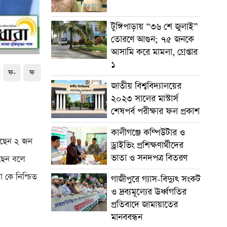
টুঙ্গিপাড়ায় “৩৬ শে জুলাই”
তোরণে আগুন; ৭৫ জনকে
আসামি করে মামলা, গ্রেপ্তার
১
ফ-
ফ
জাতীয় বিশ্ববিদ্যালয়ের
২০২৩ সালের মাস্টার্স
শেষপর্ব পরীক্ষার ফল প্রকাশ
কালীগঞ্জে কম্পিউটার ও
য়েছেন ২ জন
ড্রাইভিং প্রশিক্ষণার্থীদের
ভাতা ও সনদপত্র বিতরণ
েছেন বলে
া কে নিশ্চিত
গাজীপুরে গ্যাস-বিদ্যুৎ সংকট
ও দ্রব্যমূল্যের ঊর্ধ্বগতির
প্রতিবাদে জামায়াতের
মানববন্ধন