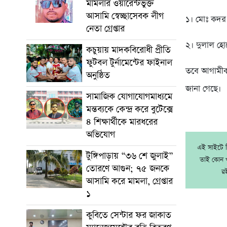
মামলার ওয়ারেন্টভুক্ত
আসামি স্বেচ্ছাসেবক লীগ
১। মোঃ কদ
নেতা গ্রেপ্তার
২। দুলাল হো
কচুয়ায় মাদকবিরোধী প্রীতি
ফুটবল টুর্নামেন্টের ফাইনাল
তবে আগামীকাল
অনুষ্ঠিত
জানা গেছে।
সামাজিক যোগাযোগমাধ্যমে
মন্তব্যকে কেন্দ্র করে বুটেক্সে
৪ শিক্ষার্থীকে মারধরের
অভিযোগ
এই সাইটে নি
টুঙ্গিপাড়ায় “৩৬ শে জুলাই”
তাই কোন খ
তোরণে আগুন; ৭৫ জনকে
র
আসামি করে মামলা, গ্রেপ্তার
১
কুবিতে সেন্টার ফর জাকাত