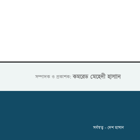
কমরেড মেহেদী হাসাান
সম্পাদক ও প্রকাশক:
সর্বস্বত্ব - দেশ হাসান