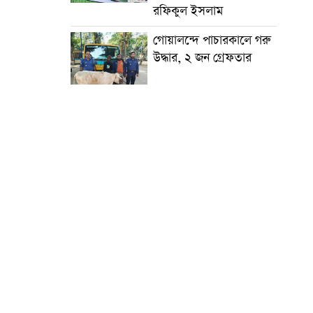
রফিকুল ইসলাম
গোয়ালন্দে পাচারকালে গরু
উদ্ধার, ২ জন গ্রেফতার