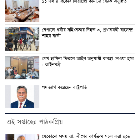
১১ দলীয় ঐক্যের লিঁয়াজো কমিটির বৈঠক অনুষ্ঠিত
নেপালে ধর্মীয় সহিংসতায় নিহত ৩, প্রধানমন্ত্রী বালেন্দ্র
শাহর বার্তা
শেখ হাসিনা ফিরলে আইন অনুযায়ী ব্যবস্থা নেওয়া হবে
: আইনমন্ত্রী
পদত্যাগ করেছেন রাষ্ট্রপতি
এই সপ্তাহের পাঠকপ্রিয়
যেকোনো সময় আ. লীগের কার্যক্রম সচল করা হতে