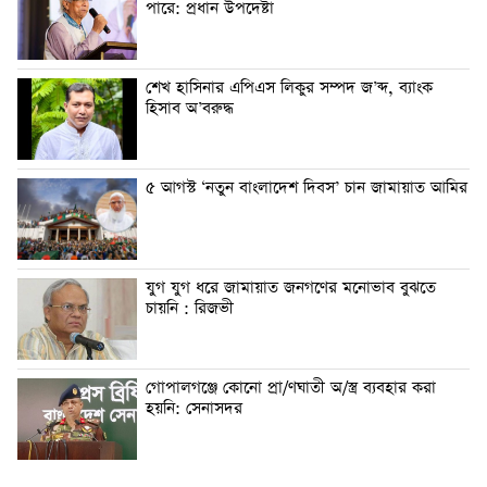
পারে: প্রধান উপদেষ্টা
শেখ হাসিনার এপিএস লিকুর সম্পদ জ’ব্দ, ব্যাংক
হিসাব অ’বরুদ্ধ
৫ আগস্ট ‘নতুন বাংলাদেশ দিবস’ চান জামায়াত আমির
যুগ যুগ ধরে জামায়াত জনগণের মনোভাব বুঝতে
চায়নি : রিজভী
গোপালগঞ্জে কোনো প্রা/ণঘাতী অ/স্ত্র ব্যবহার করা
হয়নি: সেনাসদর