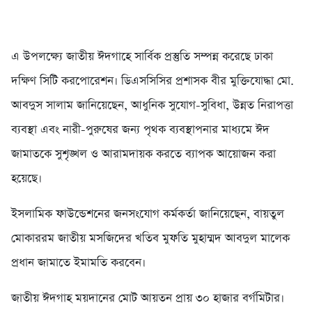
এ উপলক্ষ্যে জাতীয় ঈদগাহে সার্বিক প্রস্তুতি সম্পন্ন করেছে ঢাকা
দক্ষিণ সিটি করপোরেশন। ডিএসসিসির প্রশাসক বীর মুক্তিযোদ্ধা মো.
আবদুস সালাম জানিয়েছেন, আধুনিক সুযোগ-সুবিধা, উন্নত নিরাপত্তা
ব্যবস্থা এবং নারী-পুরুষের জন্য পৃথক ব্যবস্থাপনার মাধ্যমে ঈদ
জামাতকে সুশৃঙ্খল ও আরামদায়ক করতে ব্যাপক আয়োজন করা
হয়েছে।
ইসলামিক ফাউন্ডেশনের জনসংযোগ কর্মকর্তা জানিয়েছেন, বায়তুল
মোকাররম জাতীয় মসজিদের খতিব মুফতি মুহাম্মদ আবদুল মালেক
প্রধান জামাতে ইমামতি করবেন।
জাতীয় ঈদগাহ ময়দানের মোট আয়তন প্রায় ৩০ হাজার বর্গমিটার।