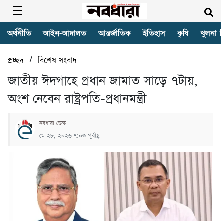
অর্থনীতি
আইন-আদালত
আন্তর্জাতিক
ইতিহাস
কৃষি
খুলনা 
/
প্রচ্ছদ
বিশেষ সংবাদ
জাতীয় ঈদগাহে প্রধান জামাত সাড়ে ৭টায়,
অংশ নেবেন রাষ্ট্রপতি-প্রধানমন্ত্রী
নবধারা ডেস্ক
মে ২৮, ২০২৬ ৭:০৩ পূর্বাহ্ণ