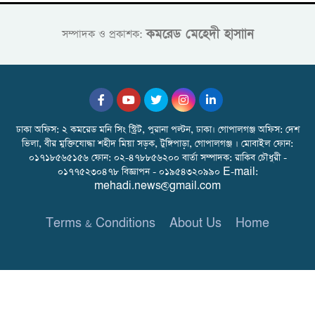
কমরেড মেহেদী হাসাান
সম্পাদক ও প্রকাশক:
ঢাকা অফিস: ২ কমরেড মনি সিং স্ট্রিট, পুরানা পল্টন, ঢাকা। গোপালগঞ্জ অফিস: দেশ
ভিলা, বীর মুক্তিযোদ্ধা শহীদ মিয়া সড়ক, টুঙ্গিপাড়া, গোপালগঞ্জ । মোবাইল ফোন:
০১৭১৮৫৬৫১৫৬ ফোন: ০২-৪৭৮৮৫৬২০০ বার্তা সম্পাদক: রাকিব চৌধুরী -
০১৭৭৫২৩০৪৭৮ বিজ্ঞাপন - ০১৯৫৪৩২০৯৯০ E-mail:
mehadi.news@gmail.com
Terms & Conditions
About Us
Home