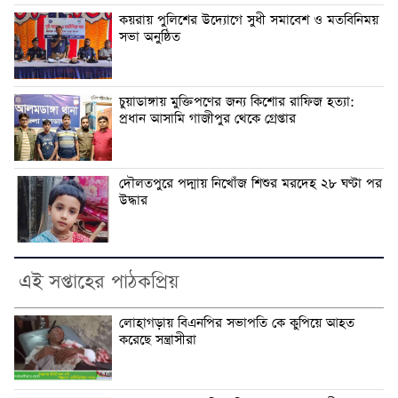
কয়রায় পুলিশের উদ্যোগে সুধী সমাবেশ ও মতবিনিময়
সভা অনুষ্ঠিত
চুয়াডাঙ্গায় মুক্তিপণের জন্য কিশোর রাফিজ হত্যা:
প্রধান আসামি গাজীপুর থেকে গ্রেপ্তার
দৌলতপুরে পদ্মায় নিখোঁজ শিশুর মরদেহ ২৮ ঘণ্টা পর
উদ্ধার
এই সপ্তাহের পাঠকপ্রিয়
লোহাগড়ায় বিএনপির সভাপতি কে কুপিয়ে আহত
করেছে সন্ত্রাসীরা