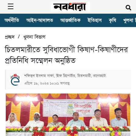
অর্থনীতি
আইন-আদালত
আন্তর্জাতিক
ইতিহাস
কৃষি
খুলনা 
/
প্রচ্ছদ
খুলনা বিভাগ
চিতলমারীতে সুবিধাভোগী কিষাণ-কিষাণীদের
প্রতিনিধি সম্মেলন অনুষ্ঠিত
শফিকুল ইসলাম সাফা, স্টাফ রিপোর্টার, চিতলমারী, বাগেরহাট
এপ্রিল ১৯, ২০২৩ ১০:০১ অপরাহ্ণ