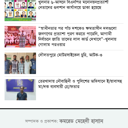
খুলনার ৬-আসনে বিএনপির মনোনয়নপ্রত্যাশী
নেতাদের গুলশান কার্যালয়ে ডাকা হয়েছে
“স্বাধীনতার পর পাঁচ দশকেও ক্ষমতাসীন দলগুলো
জনগণের প্রত্যাশা পূরণ করতে পারেনি, আগামী
নির্বাচনে জাতি তাদের লাল কার্ড দেখাবে”–খুলনায়
গোলাম পরওয়ার
দৌলতপুরে মোটরসাইকেল চুরি, আটক-৩
তেরখাদায় নৌবাহিনী ও পুলিশের অভিযানে ই/য়াবাসহ
মা/দক ব্যবসায়ী গ্রে/ফতার
কমরেড মেহেদী হাসাান
সম্পাদক ও প্রকাশক: