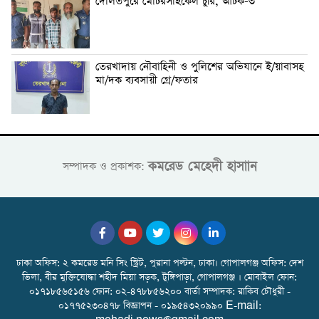
দৌলতপুরে মোটরসাইকেল চুরি, আটক-৩
তেরখাদায় নৌবাহিনী ও পুলিশের অভিযানে ই/য়াবাসহ
মা/দক ব্যবসায়ী গ্রে/ফতার
কমরেড মেহেদী হাসাান
সম্পাদক ও প্রকাশক:
ঢাকা অফিস: ২ কমরেড মনি সিং স্ট্রিট, পুরানা পল্টন, ঢাকা। গোপালগঞ্জ অফিস: দেশ
ভিলা, বীর মুক্তিযোদ্ধা শহীদ মিয়া সড়ক, টুঙ্গিপাড়া, গোপালগঞ্জ । মোবাইল ফোন:
০১৭১৮৫৬৫১৫৬ ফোন: ০২-৪৭৮৮৫৬২০০ বার্তা সম্পাদক: রাকিব চৌধুরী -
০১৭৭৫২৩০৪৭৮ বিজ্ঞাপন - ০১৯৫৪৩২০৯৯০ E-mail: