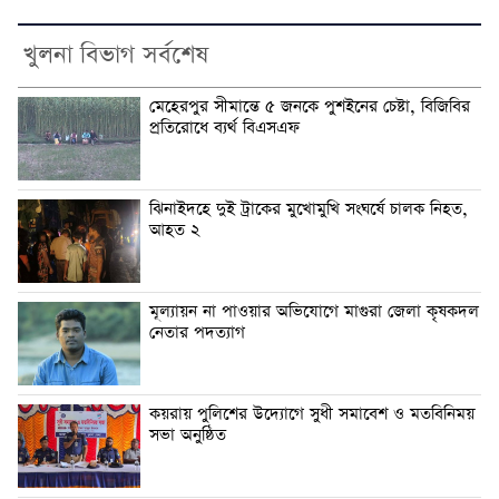
খুলনা বিভাগ সর্বশেষ
মেহেরপুর সীমান্তে ৫ জনকে পুশইনের চেষ্টা, বিজিবির
প্রতিরোধে ব্যর্থ বিএসএফ
ঝিনাইদহে দুই ট্রাকের মুখোমুখি সংঘর্ষে চালক নিহত,
আহত ২
মূল্যায়ন না পাওয়ার অভিযোগে মাগুরা জেলা কৃষকদল
নেতার পদত্যাগ
কয়রায় পুলিশের উদ্যোগে সুধী সমাবেশ ও মতবিনিময়
সভা অনুষ্ঠিত