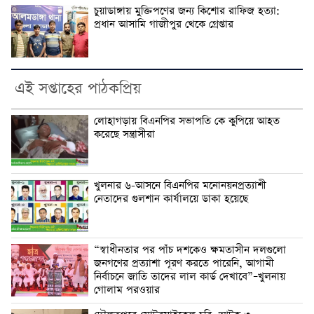
চুয়াডাঙ্গায় মুক্তিপণের জন্য কিশোর রাফিজ হত্যা:
প্রধান আসামি গাজীপুর থেকে গ্রেপ্তার
এই সপ্তাহের পাঠকপ্রিয়
লোহাগড়ায় বিএনপির সভাপতি কে কুপিয়ে আহত
করেছে সন্ত্রাসীরা
খুলনার ৬-আসনে বিএনপির মনোনয়নপ্রত্যাশী
নেতাদের গুলশান কার্যালয়ে ডাকা হয়েছে
“স্বাধীনতার পর পাঁচ দশকেও ক্ষমতাসীন দলগুলো
জনগণের প্রত্যাশা পূরণ করতে পারেনি, আগামী
নির্বাচনে জাতি তাদের লাল কার্ড দেখাবে”–খুলনায়
গোলাম পরওয়ার