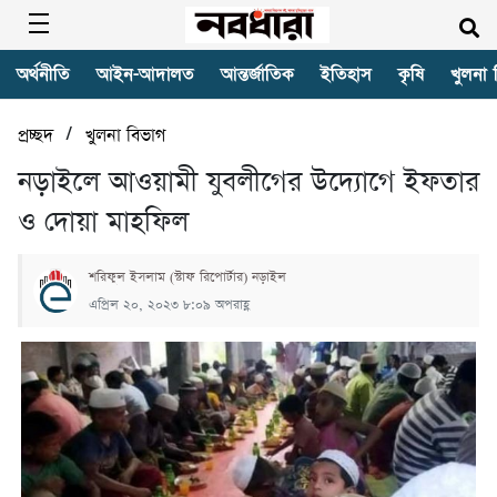
অর্থনীতি
আইন-আদালত
আন্তর্জাতিক
ইতিহাস
কৃষি
খুলনা 
/
প্রচ্ছদ
খুলনা বিভাগ
নড়াইলে আওয়ামী যুবলীগের উদ্যোগে ইফতার
ও দোয়া মাহফিল
শরিফুল ইসলাম (স্টাফ রিপোর্টার) নড়াইল
এপ্রিল ২০, ২০২৩ ৮:০৯ অপরাহ্ণ