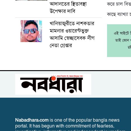
আদালতের স্থিতাবস্থা
করে চাল বিত
উপেক্ষার দাবি
কাছে ব্যাখ্যা
খালিয়াজুরীতে নাশকতার
মামলার ওয়ারেন্টভুক্ত
এই সাইটে নি
আসামি স্বেচ্ছাসেবক লীগ
তাই কোন খ
নেতা গ্রেপ্তার
র
Nabadhara.com
is one of the popular bangla news
portal. It has begun with commitment of fearless,