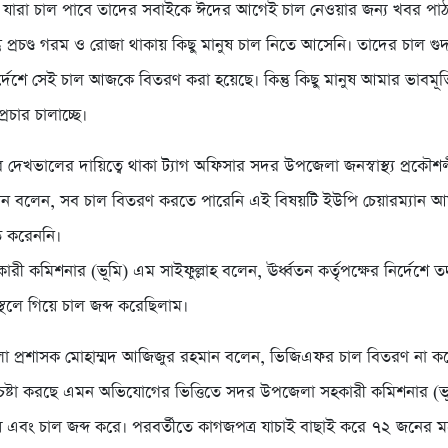
, যারা চাল পাবে তাদের সবাইকে ঈদের আগেই চাল নেওয়ার জন্য খবর পা
তু প্রচণ্ড গরম ও রোজা থাকায় কিছু মানুষ চাল নিতে আসেনি। তাদের চাল গু
র্দেশে সেই চাল আজকে বিতরণ করা হয়েছে। কিন্তু কিছু মানুষ আমার ভাবমূর্তি 
রচার চালাচ্ছে।
 দেখভালের দায়িত্বে থাকা ট্যাগ অফিসার সদর উপজেলা জনস্বাস্থ্য প্রকৌশ
ান বলেন, সব চাল বিতরণ করতে পারেনি এই বিষয়টি ইউপি চেয়ারম্যান 
 করেননি।
ী কমিশনার (ভূমি) এম সাইফুল্লাহ বলেন, ঊর্ধ্বতন কর্তৃপক্ষের নির্দেশে তদন
্থলে গিয়ে চাল জব্দ করেছিলাম।
া প্রশাসক মোহাম্মদ আজিজুর রহমান বলেন, ভিজিএফর চাল বিতরণ না ক
েষ্টা করছে এমন অভিযোগের ভিত্তিতে সদর উপজেলা সহকারী কমিশনার (ভ
ায় এবং চাল জব্দ করে। পরবর্তীতে কাগজপত্র যাচাই বাছাই করে ৭২ জনের ম