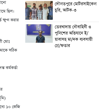
ঠানো
দৌলতপুরে মোটরসাইকেল
চুরি, আটক-৩
দামে ছিল।
ক্ষুণ্ন করার
তেরখাদায় নৌবাহিনী ও
পুলিশের অভিযানে ই/
য়াবাসহ মা/দক ব্যবসায়ী
লী মোঃ
গ্রে/ফতার
আমাকে সঠিক
্ত কর্মকর্তা
রে
ূমি)
ধ্যে ১০ কেজি