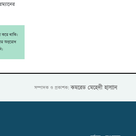
ম্যানের
াশ করে থাকি।
রার অনুরোধ
ি।
কমরেড মেহেদী হাসাান
সম্পাদক ও প্রকাশক: