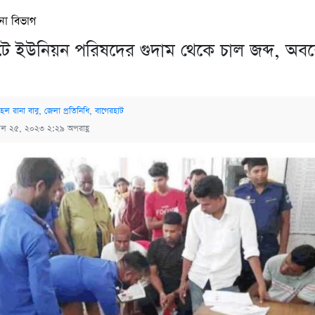
না বিভাগ
টে ইউনিয়ন পরিষদের গুদাম থেকে চাল জব্দ, অব
েল রানা বাবু, জেলা প্রতিনিধি, বাগেরহাট
রিল ২৫, ২০২৩ ২:২৯ অপরাহ্ণ