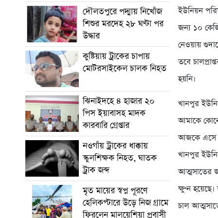
ইউনিয়ন পরিষ
দৌলতপুরে পদ্মায় নিখোঁজ
শিশুর মরদেহ ২৮ ঘণ্টা পর
জন্য ১০ কেজ
উদ্ধার
নেওয়ায় গুদা
কুষ্টিয়ায় ট্রাকের চাপায়
তবে চালপ্রা
মোটরসাইকেল চালক নিহত
হয়নি।
ঝিনাইদহে ৪ হাজার ২০
খানপুর ইউনি
পিস ইয়াবাসহ মাদক
আমাকে কোনো
কারবারি গ্রেপ্তার
আজকে এসে 
নওগাঁয় ট্রাকের ধাক্কায়
খানপুর ইউনি
স্কুলশিক্ষক নিহত, ঘাতক
ট্রাক জব্দ
আত্মসাতের জ
ক্ষুণ্ন হয়েছে
মৃত মায়ের স্বপ্ন পূরণে
হেলিকপ্টারে উড়ে নিজ গ্রামে
চাল আত্মসাত
ফিরলেন মালয়েশিয়া প্রবাসী