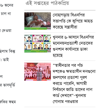
এই সপ্তাহের পাঠকপ্রিয়
৯৪৮ জনের
 চাল না
লোহাগড়ায় বিএনপির
সভাপতি কে কুপিয়ে আহত
করেছে সন্ত্রাসীরা
ল দেওয়া
খুলনার ৬-আসনে বিএনপির
মনোনয়নপ্রত্যাশী নেতাদের
গুলশান কার্যালয়ে ডাকা
াম কিন্তু
হয়েছে
। তাই
“স্বাধীনতার পর পাঁচ
দশকেও ক্ষমতাসীন দলগুলো
াল
জনগণের প্রত্যাশা পূরণ
করতে পারেনি, আগামী
ভাবমূর্তি
নির্বাচনে জাতি তাদের লাল
কার্ড দেখাবে”–খুলনায়
গোলাম পরওয়ার
ন ফকির ফহম