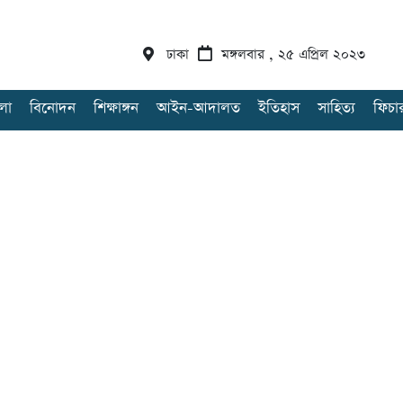
ঢাকা
মঙ্গলবার , ২৫ এপ্রিল ২০২৩
লা
বিনোদন
শিক্ষাঙ্গন
আইন-আদালত
ইতিহাস
সাহিত্য
ফিচা