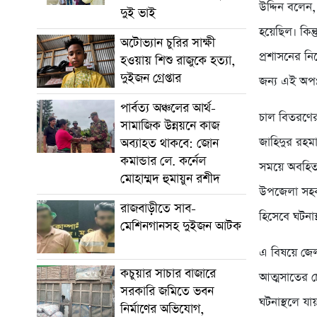
উদ্দিন বলেন
দুই ভাই
হয়েছিল। কিন্
অটোভ্যান চুরির সাক্ষী
প্রশাসনের নি
হওয়ায় শিশু রাজুকে হত্যা,
দুইজন গ্রেপ্তার
জন্য এই অপপ্
পার্বত্য অঞ্চলের আর্থ-
চাল বিতরণের
সামাজিক উন্নয়নে কাজ
জাহিদুর রহম
অব্যাহত থাকবে: জোন
কমান্ডার লে. কর্নেল
সময়ে অবহিত
মোহাম্মদ হুমায়ুন রশীদ
উপজেলা সহকার
রাজবাড়ীতে সাব-
হিসেবে ঘটনাস
মেশিনগানসহ দুইজন আটক
এ বিষয়ে জেল
কচুয়ার সাচার বাজারে
আত্মসাতের চ
সরকারি জমিতে ভবন
ঘটনাস্থলে য
নির্মাণের অভিযোগ,