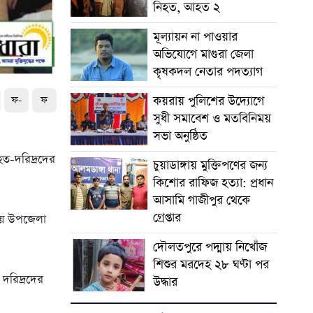
নিহত, আহত ২
মূল্যায়ন না পাওয়ার
অভিযোগে মাগুরা জেলা
কৃষকদল নেতার পদত্যাগ
কয়রায় পুলিশের উদ্যোগে
ফ-
ফ
সুধী সমাবেশ ও মতবিনিময়
সভা অনুষ্ঠিত
ত-দরিদ্রদের
চুয়াডাঙ্গায় মুক্তিপণের জন্য
কিশোর রাফিজ হত্যা: প্রধান
আসামি গাজীপুর থেকে
গ্রেপ্তার
হয়ে উপজেলা
দৌলতপুরে পদ্মায় নিখোঁজ
শিশুর মরদেহ ২৮ ঘণ্টা পর
 দরিদ্রদের
উদ্ধার