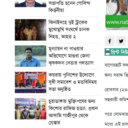
সভাপতি হলেন গোবিন্দ
কির্ত্তনীয়া
ঝিনাইদহে দুই ট্রাকের
মুখোমুখি সংঘর্ষে চালক
নিহত, আহত ২
মূল্যায়ন না পাওয়ার
অভিযোগে মাগুরা জেলা
কৃষকদল নেতার পদত্যাগ
বাগেরহাট সদ
কয়রায় পুলিশের উদ্যোগে
জন্য বরাদ্দ
সুধী সমাবেশ ও মতবিনিময়
সভা অনুষ্ঠিত
রোববার (২৩ 
সহকারী কমিশ
চুয়াডাঙ্গায় মুক্তিপণের জন্য
কিশোর রাফিজ হত্যা: প্রধান
পরে সোমবার 
আসামি গাজীপুর থেকে
গ্রেপ্তার
মধ্যে এই চা