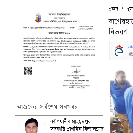
/
প্রচ্ছদ
খুল
বাগেরহা
বিতরণ
সোহ
এপ্
আজকের সর্বশেষ সবখবর
কাশিয়ানীর মাহমুদপুর
সরকারি প্রাথমিক বিদ্যালয়ের