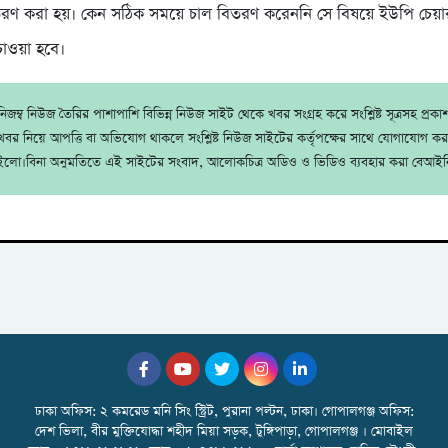
রণ করা হয়। কেন সঠিক সময়ে চাল বিতরণ করেননি সে বিষয়ে ইউপি চেয়ার
 চাওয়া হবে।
জম্ব নিউজ তৈরির পাশাপাশি বিভিন্ন নিউজ সাইট থেকে খবর সংগ্রহ করে সংশ্লিষ্ট সূত্রসহ প্রক
বর নিয়ে আপত্তি বা অভিযোগ থাকলে সংশ্লিষ্ট নিউজ সাইটের কর্তৃপক্ষের সাথে যোগাযোগ ক
ইলো।বিনা অনুমতিতে এই সাইটের সংবাদ, আলোকচিত্র অডিও ও ভিডিও ব্যবহার করা বেআইন
ঢাকা অফিস: ২ কমরেড মনি সিং স্ট্রিট, পুরানা পল্টন, ঢাকা। গোপালগঞ্জ অফিস:
দেশ ভিলা, বীর মুক্তিযোদ্ধা শহীদ মিয়া সড়ক, টুঙ্গিপাড়া, গোপালগঞ্জ । মোবাইল