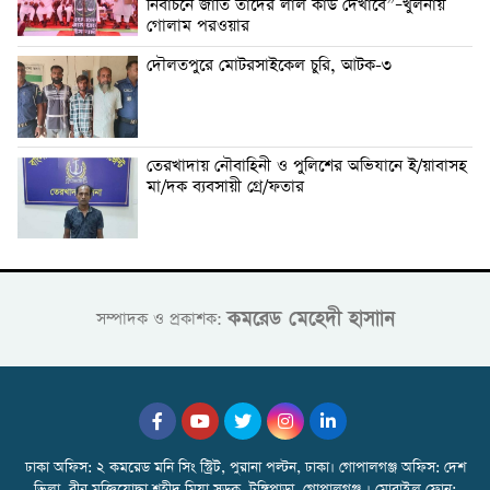
নির্বাচনে জাতি তাদের লাল কার্ড দেখাবে”–খুলনায়
গোলাম পরওয়ার
দৌলতপুরে মোটরসাইকেল চুরি, আটক-৩
তেরখাদায় নৌবাহিনী ও পুলিশের অভিযানে ই/য়াবাসহ
মা/দক ব্যবসায়ী গ্রে/ফতার
কমরেড মেহেদী হাসাান
সম্পাদক ও প্রকাশক:
ঢাকা অফিস: ২ কমরেড মনি সিং স্ট্রিট, পুরানা পল্টন, ঢাকা। গোপালগঞ্জ অফিস: দেশ
ভিলা, বীর মুক্তিযোদ্ধা শহীদ মিয়া সড়ক, টুঙ্গিপাড়া, গোপালগঞ্জ । মোবাইল ফোন: