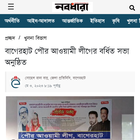
অর্থনীতি
আইন-আদালত
আন্তর্জাতিক
ইতিহাস
কৃষি
খুলনা 
/
প্রচ্ছদ
খুলনা বিভাগ
বাগেরহাট পৌর আওয়ামী লীগের বর্ধিত সভা
অনুষ্ঠিত
সোহেল রানা বাবু, জেলা প্রতিনিধি, বাগেরহাট
মে ৩, ২০২৩ ৮:১৯ পূর্বাহ্ণ