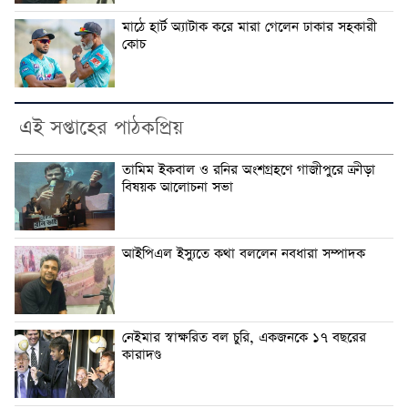
মাঠে হার্ট অ্যাটাক করে মারা গেলেন ঢাকার সহকারী
কোচ
এই সপ্তাহের পাঠকপ্রিয়
তামিম ইকবাল ও রনির অংশগ্রহণে গাজীপুরে ক্রীড়া
বিষয়ক আলোচনা সভা
আইপিএল ইস্যুতে কথা বললেন নবধারা সম্পাদক
নেইমার স্বাক্ষরিত বল চুরি, একজনকে ১৭ বছরের
কারাদণ্ড