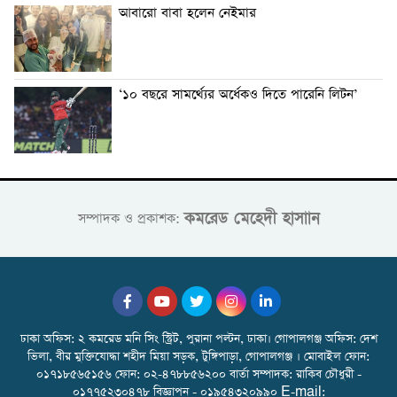
আবারো বাবা হলেন নেইমার
‘১০ বছরে সামর্থ্যের অর্ধেকও দিতে পারেনি লিটন’
কমরেড মেহেদী হাসাান
সম্পাদক ও প্রকাশক:
ঢাকা অফিস: ২ কমরেড মনি সিং স্ট্রিট, পুরানা পল্টন, ঢাকা। গোপালগঞ্জ অফিস: দেশ
ভিলা, বীর মুক্তিযোদ্ধা শহীদ মিয়া সড়ক, টুঙ্গিপাড়া, গোপালগঞ্জ । মোবাইল ফোন:
০১৭১৮৫৬৫১৫৬ ফোন: ০২-৪৭৮৮৫৬২০০ বার্তা সম্পাদক: রাকিব চৌধুরী -
০১৭৭৫২৩০৪৭৮ বিজ্ঞাপন - ০১৯৫৪৩২০৯৯০ E-mail: