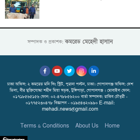
কমরেড মেহেদী হাসাান
সম্পাদক ও প্রকাশক:
ঢাকা অফিস: ২ কমরেড মনি সিং স্ট্রিট, পুরানা পল্টন, ঢাকা। গোপালগঞ্জ অফিস: দেশ
ভিলা, বীর মুক্তিযোদ্ধা শহীদ মিয়া সড়ক, টুঙ্গিপাড়া, গোপালগঞ্জ । মোবাইল ফোন:
০১৭১৮৫৬৫১৫৬ ফোন: ০২-৪৭৮৮৫৬২০০ বার্তা সম্পাদক: রাকিব চৌধুরী -
০১৭৭৫২৩০৪৭৮ বিজ্ঞাপন - ০১৯৫৪৩২০৯৯০ E-mail:
mehadi.news@gmail.com
Terms & Conditions
About Us
Home