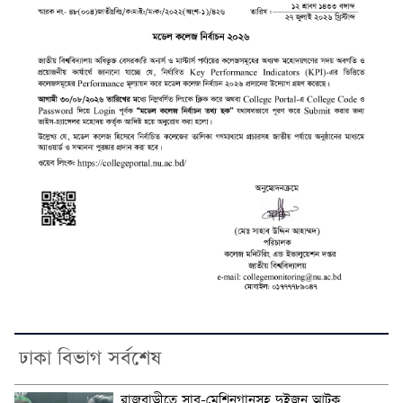
ঢাকা বিভাগ সর্বশেষ
রাজবাড়ীতে সাব-মেশিনগানসহ দুইজন আটক