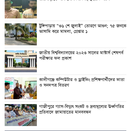
টুঙ্গিপাড়ায় “৩৬ শে জুলাই” তোরণে আগুন; ৭৫ জনকে
আসামি করে মামলা, গ্রেপ্তার ১
জাতীয় বিশ্ববিদ্যালয়ের ২০২৩ সালের মাস্টার্স শেষপর্ব
পরীক্ষার ফল প্রকাশ
কালীগঞ্জে কম্পিউটার ও ড্রাইভিং প্রশিক্ষণার্থীদের ভাতা
ও সনদপত্র বিতরণ
গাজীপুরে গ্যাস-বিদ্যুৎ সংকট ও দ্রব্যমূল্যের ঊর্ধ্বগতির
প্রতিবাদে জামায়াতের মানববন্ধন