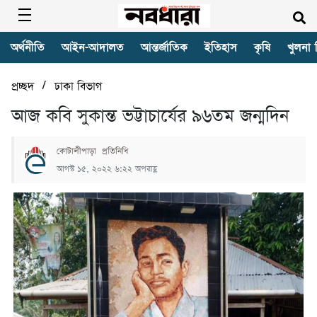
অর্থনীতি
আইন-আদালত
আন্তর্জাতিক
ইতিহাস
কৃষি
খুলনা 
/
প্রচ্ছদ
ঢাকা বিভাগ
আজ কবি সুকান্ত ভট্টাচার্যের ৯৬তম জন্মদিন
কোটালীপাড়া প্রতিনিধি
আগস্ট ১৫, ২০২২ ৬:২২ অপরাহ্ণ