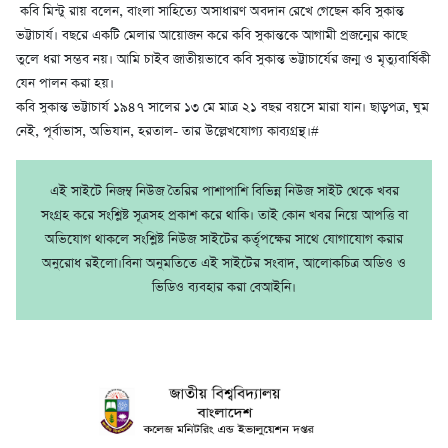
কবি মিন্টু রায় বলেন, বাংলা সাহিত্যে অসাধারণ অবদান রেখে গেছেন কবি সুকান্ত
ভট্টাচার্য। বছরে একটি মেলার আয়োজন করে কবি সুকান্তকে আগামী প্রজন্মের কাছে
তুলে ধরা সম্ভব নয়। আমি চাইব জাতীয়ভাবে কবি সুকান্ত ভট্টাচার্যের জন্ম ও মৃত্যুবার্ষিকী
যেন পালন করা হয়।
কবি সুকান্ত ভট্টাচার্য ১৯৪৭ সালের ১৩ মে মাত্র ২১ বছর বয়সে মারা যান। ছাড়পত্র, ঘুম
নেই, পূর্বাভাস, অভিযান, হরতাল- তার উল্লেখযোগ্য কাব্যগ্রন্থ।#
এই সাইটে নিজম্ব নিউজ তৈরির পাশাপাশি বিভিন্ন নিউজ সাইট থেকে খবর
সংগ্রহ করে সংশ্লিষ্ট সূত্রসহ প্রকাশ করে থাকি। তাই কোন খবর নিয়ে আপত্তি বা
অভিযোগ থাকলে সংশ্লিষ্ট নিউজ সাইটের কর্তৃপক্ষের সাথে যোগাযোগ করার
অনুরোধ রইলো।বিনা অনুমতিতে এই সাইটের সংবাদ, আলোকচিত্র অডিও ও
ভিডিও ব্যবহার করা বেআইনি।