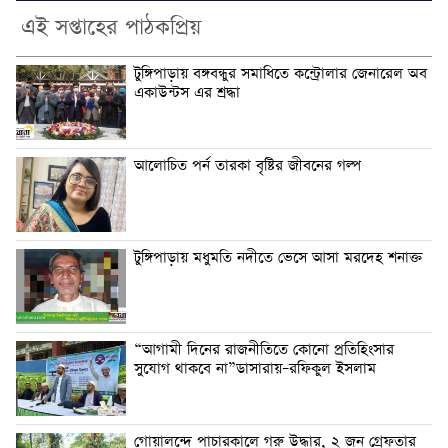
এই সপ্তাহের পাঠকপ্রিয়
টুঙ্গিপাড়ায় বঙ্গবন্ধুর সমাধিতে কন্ট্রোলার জেনারেল অব
একাউন্টস এর শ্রদ্ধা
আলোচিত পর্ন তারকা বৃষ্টির জীবনের গল্প
টুঙ্গিপাড়ায় মধুমতি নদীতে ভেসে আসা মরদেহ শনাক্ত
“আগামী দিনের রাজনীতিতে কোনো প্রতিহিংসার
সুযোগ থাকবে না”ডাসারায়–রফিকুল ইসলাম
গোয়ালন্দে পাচারকালে গরু উদ্ধার, ২ জন গ্রেফতার