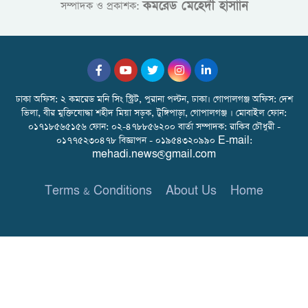
কমরেড মেহেদী হাসাান
সম্পাদক ও প্রকাশক:
ঢাকা অফিস: ২ কমরেড মনি সিং স্ট্রিট, পুরানা পল্টন, ঢাকা। গোপালগঞ্জ অফিস: দেশ
ভিলা, বীর মুক্তিযোদ্ধা শহীদ মিয়া সড়ক, টুঙ্গিপাড়া, গোপালগঞ্জ । মোবাইল ফোন:
০১৭১৮৫৬৫১৫৬ ফোন: ০২-৪৭৮৮৫৬২০০ বার্তা সম্পাদক: রাকিব চৌধুরী -
০১৭৭৫২৩০৪৭৮ বিজ্ঞাপন - ০১৯৫৪৩২০৯৯০ E-mail:
mehadi.news@gmail.com
Terms & Conditions
About Us
Home