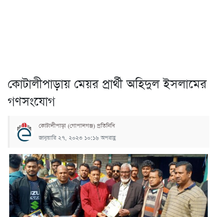
কোটালীপাড়ায় মেয়র প্রার্থী অহিদুল ইসলামের
গণসংযোগ
কোটালীপাড়া (গোপালগঞ্জ) প্রতিনিধি
জানুয়ারি ২৭, ২০২৩ ১০:১৬ অপরাহ্ণ