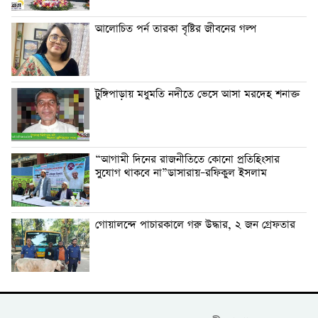
আলোচিত পর্ন তারকা বৃষ্টির জীবনের গল্প
টুঙ্গিপাড়ায় মধুমতি নদীতে ভেসে আসা মরদেহ শনাক্ত
“আগামী দিনের রাজনীতিতে কোনো প্রতিহিংসার
সুযোগ থাকবে না”ডাসারায়–রফিকুল ইসলাম
গোয়ালন্দে পাচারকালে গরু উদ্ধার, ২ জন গ্রেফতার