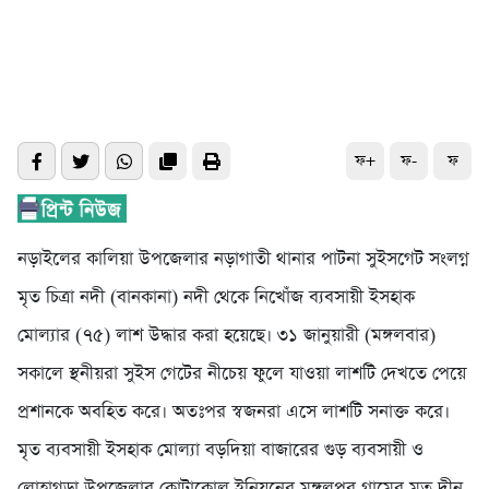
ফ+
ফ-
ফ
নড়াইলের কালিয়া উপজেলার নড়াগাতী থানার পাটনা সুইসগেট সংলগ্ন
মৃত চিত্রা নদী (বানকানা) নদী থেকে নিখোঁজ ব্যবসায়ী ইসহাক
মোল্যার (৭৫) লাশ উদ্ধার করা হয়েছে। ৩১ জানুয়ারী (মঙ্গলবার)
সকালে স্থনীয়রা সুইস গেটের নীচেয় ফুলে যাওয়া লাশটি দেখতে পেয়ে
প্রশানকে অবহিত করে। অতঃপর স্বজনরা এসে লাশটি সনাক্ত করে।
মৃত ব্যবসায়ী ইসহাক মোল্যা বড়দিয়া বাজারের গুড় ব্যবসায়ী ও
লোহাগড়া উপজেলার কোটাকোল ইুনিয়নের মঙ্গলপুর গ্রামের মৃত দীন