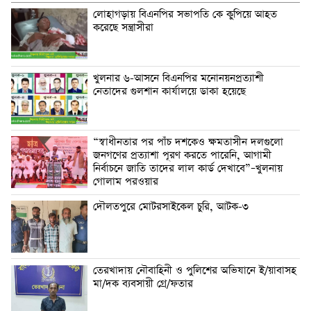
লোহাগড়ায় বিএনপির সভাপতি কে কুপিয়ে আহত
করেছে সন্ত্রাসীরা
খুলনার ৬-আসনে বিএনপির মনোনয়নপ্রত্যাশী
নেতাদের গুলশান কার্যালয়ে ডাকা হয়েছে
“স্বাধীনতার পর পাঁচ দশকেও ক্ষমতাসীন দলগুলো
জনগণের প্রত্যাশা পূরণ করতে পারেনি, আগামী
নির্বাচনে জাতি তাদের লাল কার্ড দেখাবে”–খুলনায়
গোলাম পরওয়ার
দৌলতপুরে মোটরসাইকেল চুরি, আটক-৩
তেরখাদায় নৌবাহিনী ও পুলিশের অভিযানে ই/য়াবাসহ
মা/দক ব্যবসায়ী গ্রে/ফতার