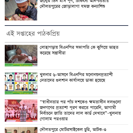
জন্মের তিন মাস পূর্ণ, চিকিৎসা অনিশ্চয়তায়
দৌলতপুরের জোড়ালাগা যমজ কন্যাশিশু
এই সপ্তাহের পাঠকপ্রিয়
লোহাগড়ায় বিএনপির সভাপতি কে কুপিয়ে আহত
করেছে সন্ত্রাসীরা
খুলনার ৬-আসনে বিএনপির মনোনয়নপ্রত্যাশী
নেতাদের গুলশান কার্যালয়ে ডাকা হয়েছে
“স্বাধীনতার পর পাঁচ দশকেও ক্ষমতাসীন দলগুলো
জনগণের প্রত্যাশা পূরণ করতে পারেনি, আগামী
নির্বাচনে জাতি তাদের লাল কার্ড দেখাবে”–খুলনায়
গোলাম পরওয়ার
দৌলতপুরে মোটরসাইকেল চুরি, আটক-৩