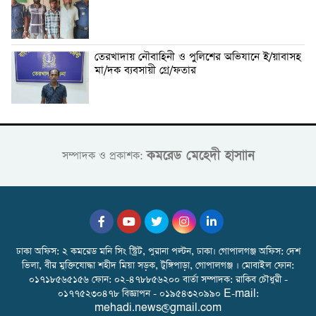
তেরখাদায় নৌবাহিনী ও পুলিশের অভিযানে ই/য়াবাসহ
মা/দক ব্যবসায়ী গ্রে/ফতার
কমরেড মেহেদী হাসাান
সম্পাদক ও প্রকাশক:
ঢাকা অফিস: ২ কমরেড মনি সিং স্ট্রিট, পুরানা পল্টন, ঢাকা। গোপালগঞ্জ অফিস: দেশ
ভিলা, বীর মুক্তিযোদ্ধা শহীদ মিয়া সড়ক, টুঙ্গিপাড়া, গোপালগঞ্জ । মোবাইল ফোন:
০১৭১৮৫৬৫১৫৬ ফোন: ০২-৪৭৮৮৫৬২০০ বার্তা সম্পাদক: রাকিব চৌধুরী -
০১৭৭৫২৩০৪৭৮ বিজ্ঞাপন - ০১৯৫৪৩২০৯৯০ E-mail:
mehadi.news@gmail.com