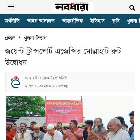
অর্থনীতি
আইন-আদালত
আন্তর্জাতিক
ইতিহাস
কৃষি
খুলনা 
/
প্রচ্ছদ
খুলনা বিভাগ
জয়েন্ট ট্রান্সপোর্ট এজেন্সির মোল্লাহাট রুট
উদ্বোধন
মোল্লাহাট (বাগেরহাট) প্রতিনিধি
এপ্রিল ১, ২০২৩ ৮:৫৪ অপরাহ্ণ