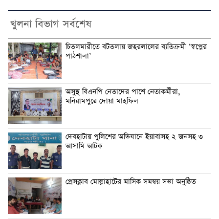
খুলনা বিভাগ সর্বশেষ
চিতলমারীতে বটতলায় জহরলালের ব্যতিক্রমী ‘স্বপ্নের
পাঠশালা’
অসুস্থ বিএনপি নেতাদের পাশে নেতাকর্মীরা,
মনিরামপুরে দোয়া মাহফিল
দেবহাটায় পুলিশের অভিযানে ইয়াবাসহ ২ জনসহ ৩
আসামি আটক
প্রেসক্লাব মোল্লাহাটের মাসিক সমন্বয় সভা অনুষ্ঠিত