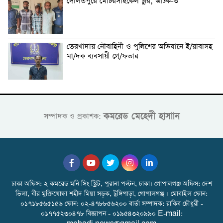
দৌলতপুরে মোটরসাইকেল চুরি, আটক-৩
তেরখাদায় নৌবাহিনী ও পুলিশের অভিযানে ই/য়াবাসহ
মা/দক ব্যবসায়ী গ্রে/ফতার
কমরেড মেহেদী হাসাান
সম্পাদক ও প্রকাশক:
ঢাকা অফিস: ২ কমরেড মনি সিং স্ট্রিট, পুরানা পল্টন, ঢাকা। গোপালগঞ্জ অফিস: দেশ
ভিলা, বীর মুক্তিযোদ্ধা শহীদ মিয়া সড়ক, টুঙ্গিপাড়া, গোপালগঞ্জ । মোবাইল ফোন:
০১৭১৮৫৬৫১৫৬ ফোন: ০২-৪৭৮৮৫৬২০০ বার্তা সম্পাদক: রাকিব চৌধুরী -
০১৭৭৫২৩০৪৭৮ বিজ্ঞাপন - ০১৯৫৪৩২০৯৯০ E-mail: