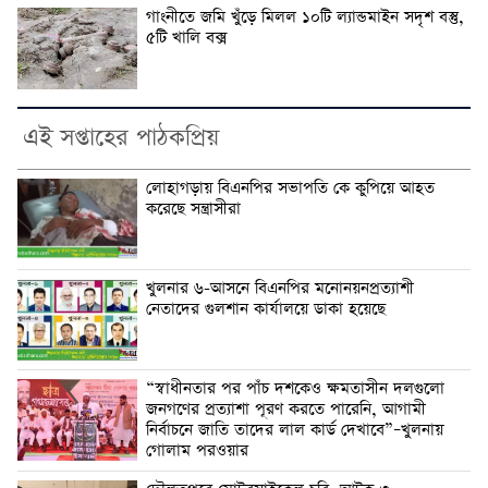
গাংনীতে জমি খুঁড়ে মিলল ১০টি ল্যান্ডমাইন সদৃশ বস্তু,
৫টি খালি বক্স
এই সপ্তাহের পাঠকপ্রিয়
লোহাগড়ায় বিএনপির সভাপতি কে কুপিয়ে আহত
করেছে সন্ত্রাসীরা
খুলনার ৬-আসনে বিএনপির মনোনয়নপ্রত্যাশী
নেতাদের গুলশান কার্যালয়ে ডাকা হয়েছে
“স্বাধীনতার পর পাঁচ দশকেও ক্ষমতাসীন দলগুলো
জনগণের প্রত্যাশা পূরণ করতে পারেনি, আগামী
নির্বাচনে জাতি তাদের লাল কার্ড দেখাবে”–খুলনায়
গোলাম পরওয়ার