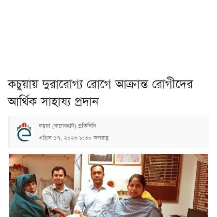
কচুয়ায় দুরারোগ্য রোগে আক্রান্ত রোগীদের
আর্থিক সাহায্য প্রদান
কচুয়া (বাগেরহাট) প্রতিনিধি
এপ্রিল ১৭, ২০২৩ ৮:৩০ অপরাহ্ণ