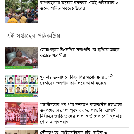
বাগেরহাটের কচুয়ায় বসতঘর একই পরিবারের ৩
জনের গলিত মরদেহ উদ্ধার
এই সপ্তাহের পাঠকপ্রিয়
লোহাগড়ায় বিএনপির সভাপতি কে কুপিয়ে আহত
করেছে সন্ত্রাসীরা
খুলনার ৬-আসনে বিএনপির মনোনয়নপ্রত্যাশী
নেতাদের গুলশান কার্যালয়ে ডাকা হয়েছে
“স্বাধীনতার পর পাঁচ দশকেও ক্ষমতাসীন দলগুলো
জনগণের প্রত্যাশা পূরণ করতে পারেনি, আগামী
নির্বাচনে জাতি তাদের লাল কার্ড দেখাবে”–খুলনায়
গোলাম পরওয়ার
দৌলতপুরে মোটরসাইকেল চুরি, আটক-৩