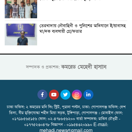
তেরখাদায় নৌবাহিনী ও পুলিশের অভিযানে ই/য়াবাসহ
মা/দক ব্যবসায়ী গ্রে/ফতার
কমরেড মেহেদী হাসাান
সম্পাদক ও প্রকাশক:
ঢাকা অফিস: ২ কমরেড মনি সিং স্ট্রিট, পুরানা পল্টন, ঢাকা। গোপালগঞ্জ অফিস: দেশ
ভিলা, বীর মুক্তিযোদ্ধা শহীদ মিয়া সড়ক, টুঙ্গিপাড়া, গোপালগঞ্জ । মোবাইল ফোন:
০১৭১৮৫৬৫১৫৬ ফোন: ০২-৪৭৮৮৫৬২০০ বার্তা সম্পাদক: রাকিব চৌধুরী -
০১৭৭৫২৩০৪৭৮ বিজ্ঞাপন - ০১৯৫৪৩২০৯৯০ E-mail:
mehadi.news@gmail.com