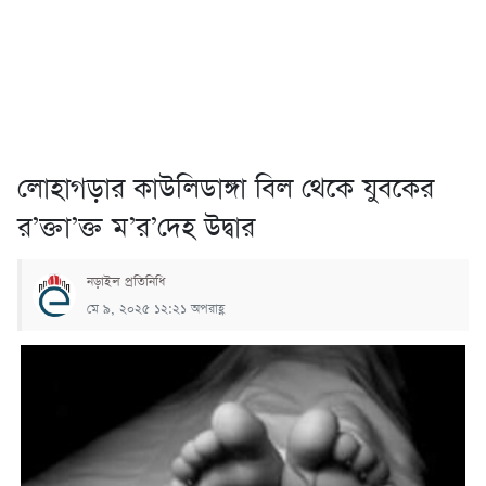
লোহাগড়ার কাউলিডাঙ্গা বিল থেকে যুবকের
র’ক্তা’ক্ত ম’র’দেহ উদ্বার
নড়াইল প্রতিনিধি
মে ৯, ২০২৫ ১২:২১ অপরাহ্ণ