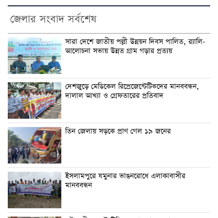
জেলার সংবাদ সর্বশেষ
সারা দেশে জাতীয় পল্লী উন্নয়ন দিবস পালিত, র‍্যালি-
আলোচনা সভায় উন্নত গ্রাম গড়ার প্রত্যয়
দেশজুড়ে মেডিকেল রিপ্রেজেন্টেটিভদের মানববন্ধন,
দালাল আখ্যা ও গ্রেফতারের প্রতিবাদ
তিন জেলায় সড়কে প্রাণ গেল ১৯ জনের
ইসলামপুরে যমুনার ভাঙনরোধে এলাকাবাসীর
মানববন্ধন