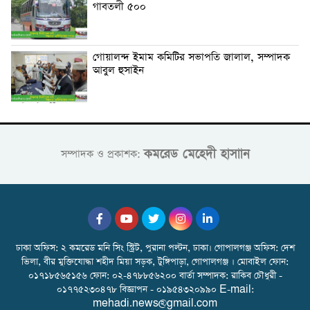
গাবতলী ৫০০
গোয়ালন্দ ইমাম কমিটির সভাপতি জালাল, সম্পাদক
আবুল হুসাইন
কমরেড মেহেদী হাসাান
সম্পাদক ও প্রকাশক:
ঢাকা অফিস: ২ কমরেড মনি সিং স্ট্রিট, পুরানা পল্টন, ঢাকা। গোপালগঞ্জ অফিস: দেশ
ভিলা, বীর মুক্তিযোদ্ধা শহীদ মিয়া সড়ক, টুঙ্গিপাড়া, গোপালগঞ্জ । মোবাইল ফোন:
০১৭১৮৫৬৫১৫৬ ফোন: ০২-৪৭৮৮৫৬২০০ বার্তা সম্পাদক: রাকিব চৌধুরী -
০১৭৭৫২৩০৪৭৮ বিজ্ঞাপন - ০১৯৫৪৩২০৯৯০ E-mail:
mehadi.news@gmail.com