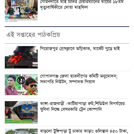
গৌরনদীতে মাই টিভির চেয়ারম্যানের মায়ের ১৮তম
মৃত্যুবার্ষিকীতে দোয়া মাহফিল
এই সপ্তাহের পাঠকপ্রিয়
পিরোজপুর প্রেসক্লাবে অগ্নিকান্ড, মার্কেট পুড়ে ছাই
গোপালগঞ্জ জেলা ছাত্রলীগের কমিটি অনুমোদন;
সভাপতি নিউটন, সম্পাদক পিয়াল
ভাঙ্গা-রাজবাড়ী -ভাটিয়াপাড়া রুট,শিডিউল বিপর্যয়ের
সুবিধা নিচ্ছে বেসরকারি ট্রেন কোম্পানি
বাড়লো টুঙ্গিপাড়া টু ঢাকার ভাড়াঃ গুলিস্তান ৪৫০ টাকা,