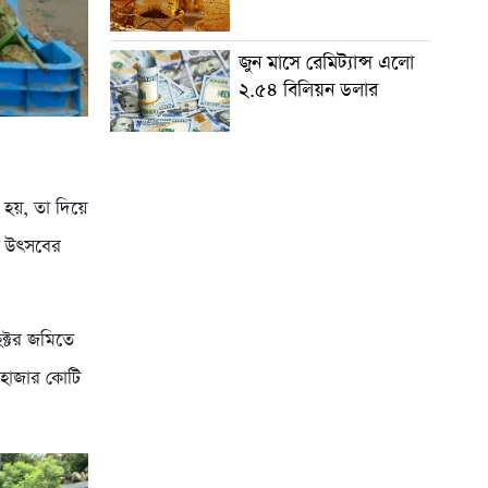
জুন মাসে রেমিট্যান্স এলো
২.৫৪ বিলিয়ন ডলার
 হয়, তা দিয়ে
এই উৎসবের
েক্টর জমিতে
 হাজার কোটি