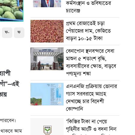
কর্মসংস্থান ও ভবিষ্যতের
চ্যালেঞ্জ
প্রথম রোজাতেই চড়া
পেঁয়াজের দাম, কেজিতে
ফ-
ফ
বাড়ল ১০-১৫ টাকা
বেনাপোল স্থলবন্দরে সেবা
মাশুল ৫ শতাংশ বৃদ্ধি,
ব্যবসায়ীদের ক্ষোভ, বাড়বে
্যাপী
পণ্যমূল্য শঙ্কা
ওগাঁ”—এই
এলএনজি প্রক্রিয়ায় ভোলার
গ্যাস সরবরাহে আগ্রহ
তায়
দেখাচ্ছে চার বিদেশী
কোম্পানি
 পারবেন।
‘কিস্তির টাকা না পেয়ে
গৃহিনীর আংটি ও বদনা নিল
ে। থাকবে আম