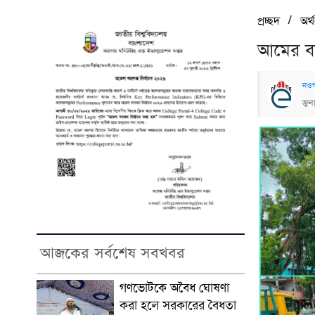
/
প্রচ্ছদ
অর্
আমের বাণ
নওগা
জুল
আজকের সর্বশেষ সবখবর
গণভোটকে অবৈধ ঘোষণা
করা হলে সরকারের বৈধতা