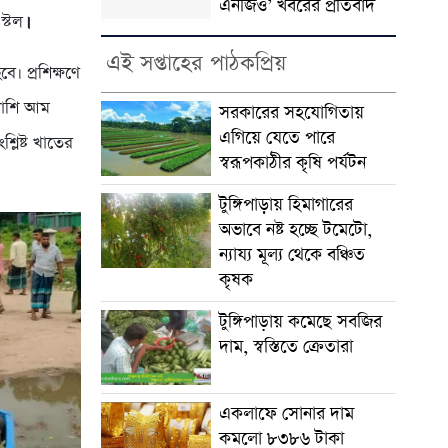
এনজিও’ খবরের প্রতিবাদ
।
স্টল
এই সপ্তাহের পাঠকপ্রিয়
ে। প্রশিক্ষণে
পাশি আম
সরকা‌রের সহ‌যো‌গিতায়
এ‌গি‌য়ে যে‌তে পা‌রে
্লিষ্ট খাতের
স্বরূপকাঠীর কৃ‌ষি পর্যট‌ন
টুঙ্গিপাড়ায় হিমাগারের
অভাবে নষ্ট হচ্ছে টমেটো,
ন্যায্য মূল্য থেকে বঞ্চিত
কৃষক
টুঙ্গিপাড়ায় কমেছে সবজির
দাম, স্বস্তিতে ক্রেতারা
একলাফে সোনার দাম
কমলো ৮৩৮৬ টাকা