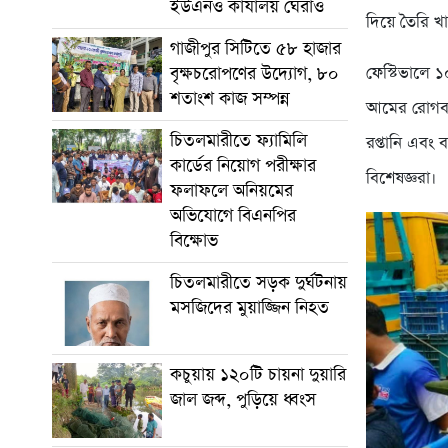
ইউএনও কার্যালয় ঘেরাও
দিয়ে তৈরি খ
গাজীপুর সিটিতে ৫৮ হাজার
ফেস্টিভালে ১
বৃক্ষচরোপণের উদ্যোগ, ৮০
শতাংশ কাজ সম্পন্ন
আমের রোগবা
চিতলমারীতে ফ্যামিলি
রপ্তানি এবং ব
কার্ডের নিয়োগ পরীক্ষার
বিশেষজ্ঞরা।
ফলাফলে অনিয়মের
অভিযোগে বিএনপির
বিক্ষোভ
চিতলমারীতে সড়ক দুর্ঘটনায়
মসজিদের মুয়াজ্জিন নিহত
কচুয়ায় ১২০টি চায়না দুয়ারি
জাল জব্দ, পুড়িয়ে ধ্বংস