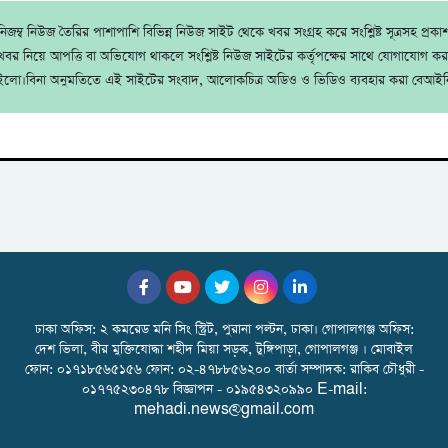
জম্ব নিউজ তৈরির পাশাপাশি বিভিন্ন নিউজ সাইট থেকে খবর সংগ্রহ করে সংশ্লিষ্ট সূত্রসহ প্রক
বর নিয়ে আপত্তি বা অভিযোগ থাকলে সংশ্লিষ্ট নিউজ সাইটের কর্তৃপক্ষের সাথে যোগাযোগ ক
ইলো।বিনা অনুমতিতে এই সাইটের সংবাদ, আলোকচিত্র অডিও ও ভিডিও ব্যবহার করা বেআইন
ঢাকা অফিস: ২ কমরেড মনি সিং স্ট্রিট, পুরানা পল্টন, ঢাকা। গোপালগঞ্জ অফিস:
দেশ ভিলা, বীর মুক্তিযোদ্ধা শহীদ মিয়া সড়ক, টুঙ্গিপাড়া, গোপালগঞ্জ । মোবাইল
ফোন: ০১৭১৮৫৬৫১৫৬ ফোন: ০২-৪৭৮৮৫৬২০০ বার্তা সম্পাদক: রাকিব চৌধুরী -
০১৭৭৫২৩০৪৭৮ বিজ্ঞাপন - ০১৯৫৪৩২০৯৯০ E-mail:
mehadi.news@gmail.com