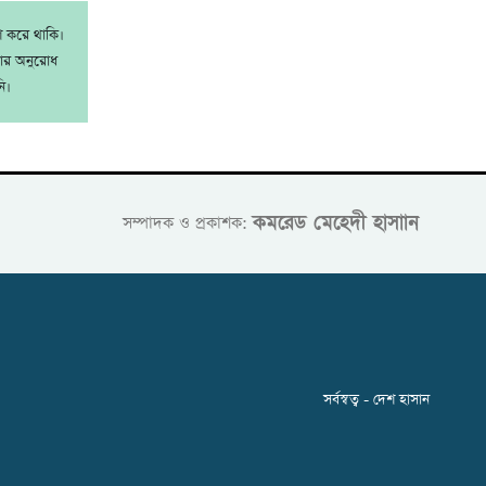
াশ করে থাকি।
রার অনুরোধ
ি।
কমরেড মেহেদী হাসাান
সম্পাদক ও প্রকাশক:
সর্বস্বত্ব - দেশ হাসান