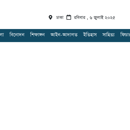
ঢাকা
রবিবার , ৬ জুলাই ২০২৫
লা
বিনোদন
শিক্ষাঙ্গন
আইন-আদালত
ইতিহাস
সাহিত্য
ফিচা