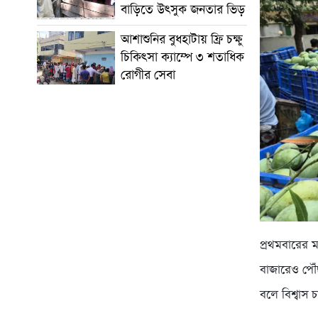
বাড়িতে উৎসুক জনতার ভিড়
আশাশুনির বুধহাটায় ফ্রি চক্ষু
চিকিৎসা ক্যাম্পে ৩ শতাধিক
রোগীর সেবা
প্রথমবারের 
বাজারেও পৌঁছ
বলে বিশ্বাস 