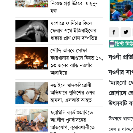
নিয়েও প্রশ্ন উঠবে: মামুনুল
হক
যশোরে ফার্নিচার কিনে
ফেরার পথে ইজিবাইকের
ধাক্কায় প্রাণ গেল দম্পতির
সৌদি আরবে সোফা
নওগাঁ প্রতি
কারখানায় আগুনে নিহত ১৭,
১৩ জনের বাড়ি নওগাঁর
নওগাঁর সা
আত্রাইয়ে
‘ম্যাংগো 
নড়াইলে মাদকবিরোধী
স্লোগানে
অভিযানে পুলিশের ওপর
হামলা, এসআই আহত
উৎসবটি বস
ফ্যামিলি কার্ড শুমারিতে
উৎসবে থাকবে 
আ.লীগ পুনর্বাসনের
অভিযোগ, কুমারখালীতে
মেলায় থাকবে