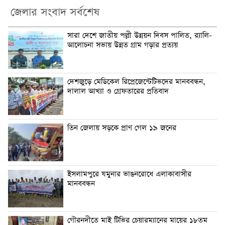
জেলার সংবাদ সর্বশেষ
সারা দেশে জাতীয় পল্লী উন্নয়ন দিবস পালিত, র‍্যালি-
আলোচনা সভায় উন্নত গ্রাম গড়ার প্রত্যয়
দেশজুড়ে মেডিকেল রিপ্রেজেন্টেটিভদের মানববন্ধন,
দালাল আখ্যা ও গ্রেফতারের প্রতিবাদ
তিন জেলায় সড়কে প্রাণ গেল ১৯ জনের
ইসলামপুরে যমুনার ভাঙনরোধে এলাকাবাসীর
মানববন্ধন
গৌরনদীতে মাই টিভির চেয়ারম্যানের মায়ের ১৮তম