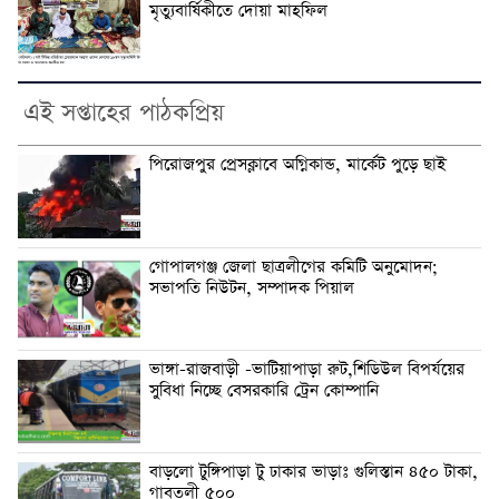
মৃত্যুবার্ষিকীতে দোয়া মাহফিল
এই সপ্তাহের পাঠকপ্রিয়
পিরোজপুর প্রেসক্লাবে অগ্নিকান্ড, মার্কেট পুড়ে ছাই
গোপালগঞ্জ জেলা ছাত্রলীগের কমিটি অনুমোদন;
সভাপতি নিউটন, সম্পাদক পিয়াল
ভাঙ্গা-রাজবাড়ী -ভাটিয়াপাড়া রুট,শিডিউল বিপর্যয়ের
সুবিধা নিচ্ছে বেসরকারি ট্রেন কোম্পানি
বাড়লো টুঙ্গিপাড়া টু ঢাকার ভাড়াঃ গুলিস্তান ৪৫০ টাকা,
গাবতলী ৫০০