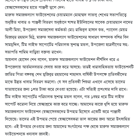
হিসেবে উপস্থিত থেকে প্রতিবন্ধী শিশুদের হাতে খাবার ও ১শত টাকা এবং
স্বেচ্ছাসেবকদের হাতে পাঞ্জবী তুলে দেন।
মারুফ সমাজকল্যাণ ফাউন্ডেশনের চেয়ারম্যান মোহাম্মদ লাভলু শেখের সভাপতিত্বে
অনুষ্ঠিত খাবার ও পাঞ্জবী বিতরণ অনুষ্ঠানে ঘাঘর ইউনিয়নের সাবেক চেয়ারম্যান নাদের
আলী মিয়া, উপজেলা সমাজসেবা কর্মকর্তা মোঃ রাকিবুল হাসান শুভ, প্যানেল মেয়র
মিজানুর রহমান মিঠু, মারুফ সমাজকল্যাণ ফাউন্ডেশনের সাধারণ সম্পাদক বশির বিন
সামচুদ্দিন, টিম লাইফ সাপোর্টের পরিচালক সুশান্ত মন্ডল, উপজেলা ছাত্রলীগের সহ-
সভাপতি শামিম দাড়িয়া বক্তব্য রাখেন।
আয়নাল হোসেন শেখ বলেন, মারুফ সমাজকল্যাণ ফাউন্ডেশন দীর্ঘদিন ধরে এ
উপজেলায় আর্তমানবতার সেবায় কাজ করে আসছে। তারই ধারাবাহিকতায় ফাউন্ডেশনটি
জাতির পিতা বঙ্গবন্ধু শেখ মুজিবুর রহমানের শাহাদাৎ বার্ষিকী উপলক্ষে প্রতিবন্ধীদের
মাঝে উন্নত খাবার বিতরণ করলো। যে সব প্রতিবন্ধী শিশুরা এখানে এসেছে তাদের
যাতায়াতের জন্য ১শত টাকা করে দেওয়া হয়েছে। এটা সত্যিই প্রশংসার দাবি রাখে।
টিম লাইফ সাপোর্টের পরিচালক সুশান্ত মন্ডল বলেন, গত ১বছর ধরে টিম লাইফ
সাপোর্ট করোনা নিয়ে স্বেচ্ছাশ্রমে কাজ করে যাচ্ছে। আমাদের কাজে খুশি হয়ে মারুফ
সমাজকল্যাণ ফাউন্ডেশন স্বেচ্ছাসেবকদের উপহার হিসেবে একেটি করে পাঞ্জাবী
দিয়েছে। তাদের এই উপহার পেয়ে স্বেচ্ছাসেবকরা ভাল কাজের জন্য আরো উৎসাহিত
হবে। এই উপহার দেওয়ার জন্য আমাদের সংগঠনের পক্ষ থেকে মারুফ সমাজকল্যাণ
ফাউন্ডেশনকে ধন্যবাদ জানাই।