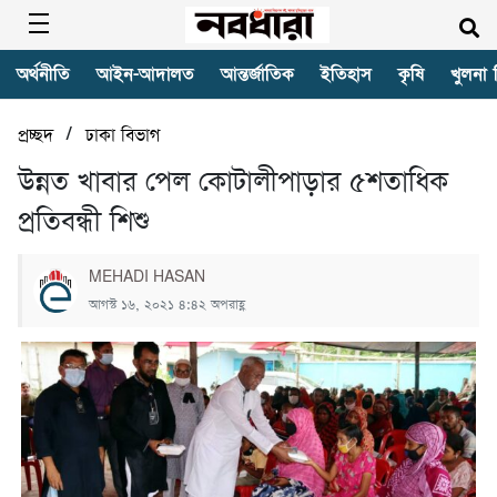
অর্থনীতি
আইন-আদালত
আন্তর্জাতিক
ইতিহাস
কৃষি
খুলনা 
/
প্রচ্ছদ
ঢাকা বিভাগ
উন্নত খাবার পেল কোটালীপাড়ার ৫শতাধিক
প্রতিবন্ধী শিশু
MEHADI HASAN
আগস্ট ১৬, ২০২১ ৪:৪২ অপরাহ্ণ