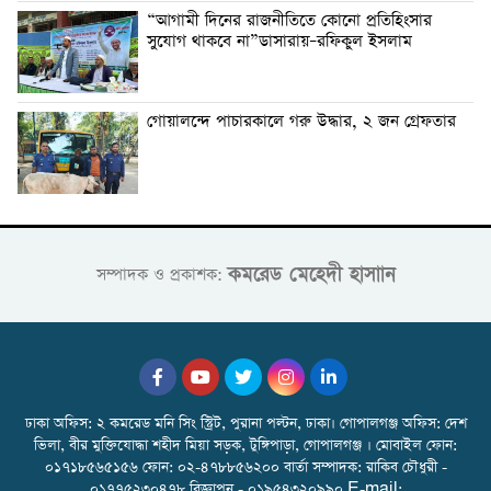
“আগামী দিনের রাজনীতিতে কোনো প্রতিহিংসার
সুযোগ থাকবে না”ডাসারায়–রফিকুল ইসলাম
গোয়ালন্দে পাচারকালে গরু উদ্ধার, ২ জন গ্রেফতার
কমরেড মেহেদী হাসাান
সম্পাদক ও প্রকাশক:
ঢাকা অফিস: ২ কমরেড মনি সিং স্ট্রিট, পুরানা পল্টন, ঢাকা। গোপালগঞ্জ অফিস: দেশ
ভিলা, বীর মুক্তিযোদ্ধা শহীদ মিয়া সড়ক, টুঙ্গিপাড়া, গোপালগঞ্জ । মোবাইল ফোন:
০১৭১৮৫৬৫১৫৬ ফোন: ০২-৪৭৮৮৫৬২০০ বার্তা সম্পাদক: রাকিব চৌধুরী -
০১৭৭৫২৩০৪৭৮ বিজ্ঞাপন - ০১৯৫৪৩২০৯৯০ E-mail: