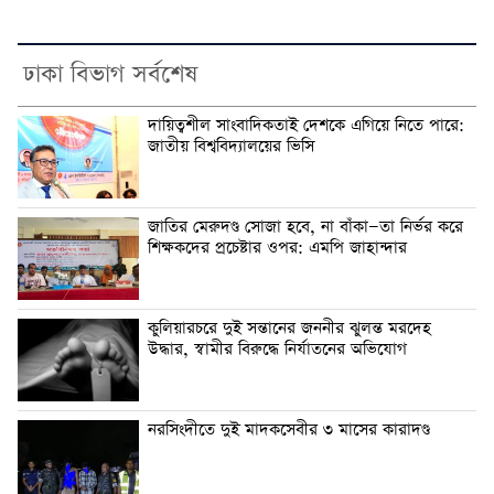
ঢাকা বিভাগ সর্বশেষ
দায়িত্বশীল সাংবাদিকতাই দেশকে এগিয়ে নিতে পারে:
জাতীয় বিশ্ববিদ্যালয়ের ভিসি
জাতির মেরুদণ্ড সোজা হবে, না বাঁকা—তা নির্ভর করে
শিক্ষকদের প্রচেষ্টার ওপর: এমপি জাহান্দার
কুলিয়ারচরে দুই সন্তানের জননীর ঝুলন্ত মরদেহ
উদ্ধার, স্বামীর বিরুদ্ধে নির্যাতনের অভিযোগ
নরসিংদীতে দুই মাদকসেবীর ৩ মাসের কারাদণ্ড