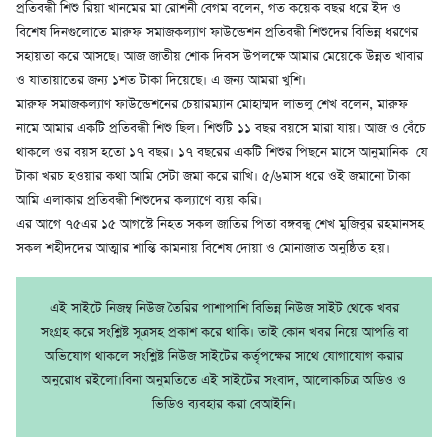
প্রতিবন্ধী শিশু রিয়া খানমের মা রোশনী বেগম বলেন, গত কয়েক বছর ধরে ইদ ও
বিশেষ দিনগুলোতে মারুফ সমাজকল্যাণ ফাউন্ডেশন প্রতিবন্ধী শিশুদের বিভিন্ন ধরণের
সহায়তা করে আসছে। আজ জাতীয় শোক দিবস উপলক্ষে আমার মেয়েকে উন্নত খাবার
ও যাতায়াতের জন্য ১শত টাকা দিয়েছে। এ জন্য আমরা খুশি।
মারুফ সমাজকল্যাণ ফাউন্ডেশনের চেয়ারম্যান মোহাম্মদ লাভলু শেখ বলেন, মারুফ
নামে আমার একটি প্রতিবন্ধী শিশু ছিল। শিশুটি ১১ বছর বয়সে মারা যায়। আজ ও বেঁচে
থাকলে ওর বয়স হতো ১৭ বছর। ১৭ বছরের একটি শিশুর পিছনে মাসে আনুমানিক যে
টাকা খরচ হওয়ার কথা আমি সেটা জমা করে রাখি। ৫/৬মাস ধরে ওই জমানো টাকা
আমি এলাকার প্রতিবন্ধী শিশুদের কল্যাণে ব্যয় করি।
এর আগে ৭৫এর ১৫ আগস্টে নিহত সকল জাতির পিতা বঙ্গবন্ধু শেখ মুজিবুর রহমানসহ
সকল শহীদদের আত্মার শান্তি কামনায় বিশেষ দোয়া ও মোনাজাত অনুষ্ঠিত হয়।
এই সাইটে নিজম্ব নিউজ তৈরির পাশাপাশি বিভিন্ন নিউজ সাইট থেকে খবর
সংগ্রহ করে সংশ্লিষ্ট সূত্রসহ প্রকাশ করে থাকি। তাই কোন খবর নিয়ে আপত্তি বা
অভিযোগ থাকলে সংশ্লিষ্ট নিউজ সাইটের কর্তৃপক্ষের সাথে যোগাযোগ করার
অনুরোধ রইলো।বিনা অনুমতিতে এই সাইটের সংবাদ, আলোকচিত্র অডিও ও
ভিডিও ব্যবহার করা বেআইনি।