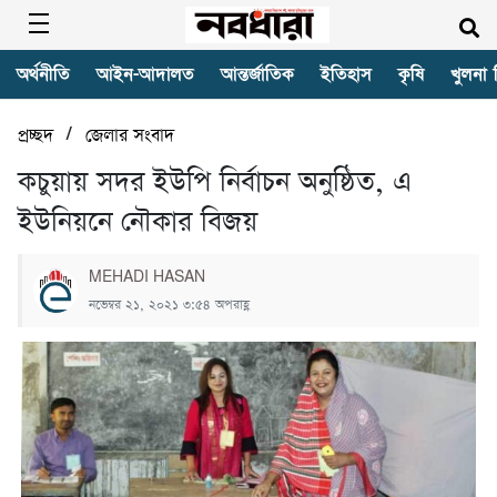
অর্থনীতি
আইন-আদালত
আন্তর্জাতিক
ইতিহাস
কৃষি
খুলনা 
/
প্রচ্ছদ
জেলার সংবাদ
কচুয়ায় সদর ইউপি নির্বাচন অনুষ্ঠিত, এ
ইউনিয়নে নৌকার বিজয়
MEHADI HASAN
নভেম্বর ২১, ২০২১ ৩:৫৪ অপরাহ্ণ