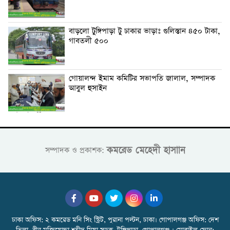
বাড়লো টুঙ্গিপাড়া টু ঢাকার ভাড়াঃ গুলিস্তান ৪৫০ টাকা,
গাবতলী ৫০০
গোয়ালন্দ ইমাম কমিটির সভাপতি জালাল, সম্পাদক
আবুল হুসাইন
কমরেড মেহেদী হাসাান
সম্পাদক ও প্রকাশক:
ঢাকা অফিস: ২ কমরেড মনি সিং স্ট্রিট, পুরানা পল্টন, ঢাকা। গোপালগঞ্জ অফিস: দেশ