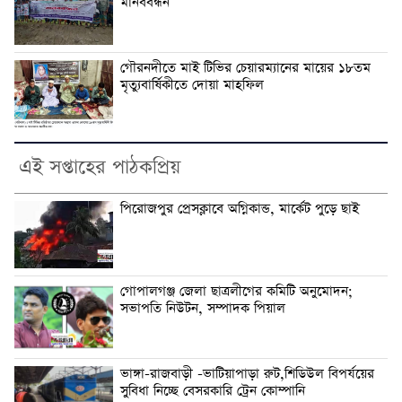
মানববন্ধন
গৌরনদীতে মাই টিভির চেয়ারম্যানের মায়ের ১৮তম
মৃত্যুবার্ষিকীতে দোয়া মাহফিল
এই সপ্তাহের পাঠকপ্রিয়
পিরোজপুর প্রেসক্লাবে অগ্নিকান্ড, মার্কেট পুড়ে ছাই
গোপালগঞ্জ জেলা ছাত্রলীগের কমিটি অনুমোদন;
সভাপতি নিউটন, সম্পাদক পিয়াল
ভাঙ্গা-রাজবাড়ী -ভাটিয়াপাড়া রুট,শিডিউল বিপর্যয়ের
সুবিধা নিচ্ছে বেসরকারি ট্রেন কোম্পানি