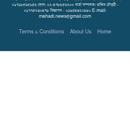
০১৭১৮৫৬৫১৫৬ ফোন: ০২-৪৭৮৮৫৬২০০ বার্তা সম্পাদক: রাকিব চৌধুরী -
০১৭৭৫২৩০৪৭৮ বিজ্ঞাপন - ০১৯৫৪৩২০৯৯০ E-mail:
mehadi.news@gmail.com
Terms & Conditions
About Us
Home