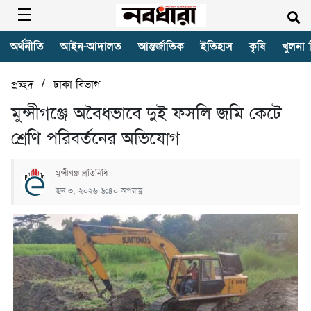
অর্থনীতি
আইন-আদালত
আন্তর্জাতিক
ইতিহাস
কৃষি
খুলনা 
/
প্রচ্ছদ
ঢাকা বিভাগ
মুন্সীগঞ্জে অবৈধভাবে দুই ফসলি জমি কেটে
শ্রেণি পরিবর্তনের অভিযোগ
মুন্সীগঞ্জ প্রতিনিধি
জুন ৩, ২০২৬ ৬:৪০ অপরাহ্ণ