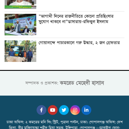
“আগামী দিনের রাজনীতিতে কোনো প্রতিহিংসার
সুযোগ থাকবে না”ডাসারায়–রফিকুল ইসলাম
গোয়ালন্দে পাচারকালে গরু উদ্ধার, ২ জন গ্রেফতার
কমরেড মেহেদী হাসাান
সম্পাদক ও প্রকাশক:
ঢাকা অফিস: ২ কমরেড মনি সিং স্ট্রিট, পুরানা পল্টন, ঢাকা। গোপালগঞ্জ অফিস: দেশ
ভিলা, বীর মুক্তিযোদ্ধা শহীদ মিয়া সড়ক, টুঙ্গিপাড়া, গোপালগঞ্জ । মোবাইল ফোন: