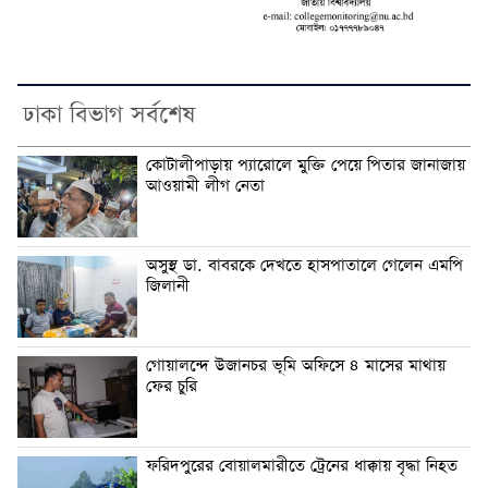
ঢাকা বিভাগ সর্বশেষ
কোটালীপাড়ায় প্যারোলে মুক্তি পেয়ে পিতার জানাজায়
আওয়ামী লীগ নেতা
অসুস্থ ডা. বাবরকে দেখতে হাসপাতালে গেলেন এমপি
জিলানী
গোয়ালন্দে উজানচর ভূমি অফিসে ৪ মাসের মাথায়
ফের চুরি
ফরিদপুরের বোয়ালমারীতে ট্রেনের ধাক্কায় বৃদ্ধা নিহত