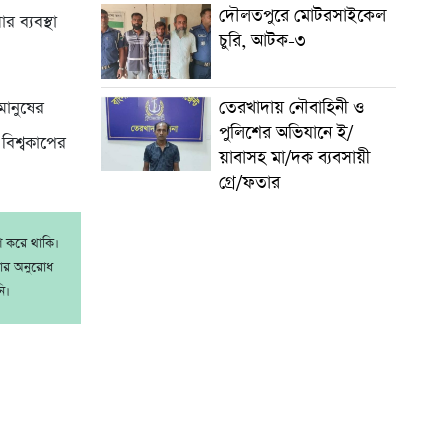
দৌলতপুরে মোটরসাইকেল
 ব্যবস্থা
চুরি, আটক-৩
তেরখাদায় নৌবাহিনী ও
মানুষের
পুলিশের অভিযানে ই/
বিশ্বকাপের
য়াবাসহ মা/দক ব্যবসায়ী
গ্রে/ফতার
াশ করে থাকি।
রার অনুরোধ
ি।