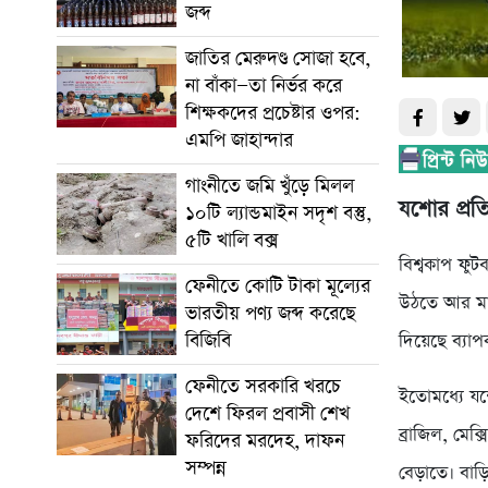
জব্দ
জাতির মেরুদণ্ড সোজা হবে,
না বাঁকা—তা নির্ভর করে
শিক্ষকদের প্রচেষ্টার ওপর:
এমপি জাহান্দার
গাংনীতে জমি খুঁড়ে মিলল
যশোর প্রত
১০টি ল্যান্ডমাইন সদৃশ বস্তু,
৫টি খালি বক্স
বিশ্বকাপ ফু
ফেনীতে কোটি টাকা মূল্যের
উঠতে আর মাত
ভারতীয় পণ্য জব্দ করেছে
বিজিবি
দিয়েছে ব্যাপক
ফেনীতে সরকারি খরচে
ইতোমধ্যে যশো
দেশে ফিরল প্রবাসী শেখ
ব্রাজিল, মেক
ফরিদের মরদেহ, দাফন
সম্পন্ন
বেড়াতে। বাড়ি