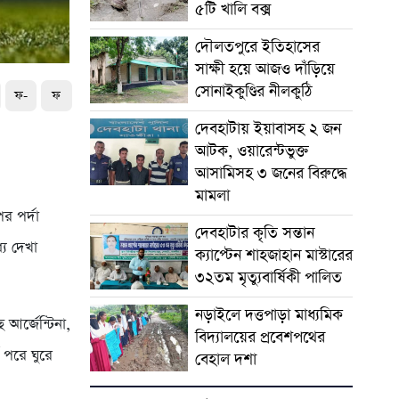
৫টি খালি বক্স
দৌলতপুরে ইতিহাসের
সাক্ষী হয়ে আজও দাঁড়িয়ে
সোনাইকুণ্ডির নীলকুঠি
ফ-
ফ
দেবহাটায় ইয়াবাসহ ২ জন
আটক, ওয়ারেন্টভুক্ত
আসামিসহ ৩ জনের বিরুদ্ধে
মামলা
র পর্দা
দেবহাটার কৃতি সন্তান
যে দেখা
ক্যাপ্টেন শাহজাহান মাস্টারের
৩২তম মৃত্যুবার্ষিকী পালিত
নড়াইলে দত্তপাড়া মাধ্যমিক
আর্জেন্টিনা,
বিদ্যালয়ের প্রবেশপথের
ি পরে ঘুরে
বেহাল দশা