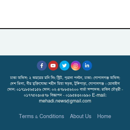
ঢাকা অফিস: ২ কমরেড মনি সিং স্ট্রিট, পুরানা পল্টন, ঢাকা। গোপালগঞ্জ অফিস:
দেশ ভিলা, বীর মুক্তিযোদ্ধা শহীদ মিয়া সড়ক, টুঙ্গিপাড়া, গোপালগঞ্জ । মোবাইল
ফোন: ০১৭১৮৫৬৫১৫৬ ফোন: ০২-৪৭৮৮৫৬২০০ বার্তা সম্পাদক: রাকিব চৌধুরী -
০১৭৭৫২৩০৪৭৮ বিজ্ঞাপন - ০১৯৫৪৩২০৯৯০ E-mail:
mehadi.news@gmail.com
Terms & Conditions
About Us
Home