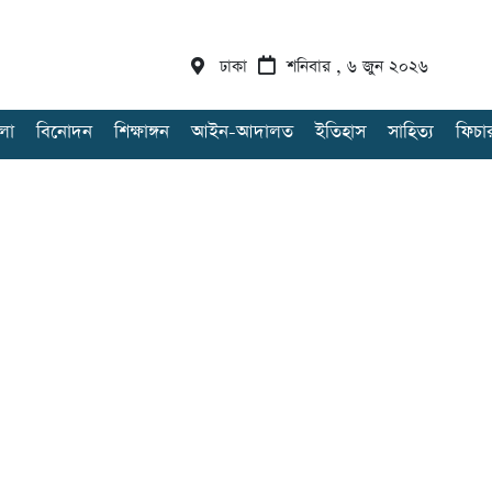
ঢাকা
শনিবার , ৬ জুন ২০২৬
লা
বিনোদন
শিক্ষাঙ্গন
আইন-আদালত
ইতিহাস
সাহিত্য
ফিচা