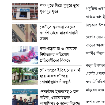
শাক ধুতে গিয়ে পুকুরে ডুবে
প্রযুক্তির এ
গৃহবধূর মৃত্যু
রাখতে আগ্রহী।
বিশ্বকাপ উপ
ফেনীতে ছয়তলা ভবনের
কার্নিশ থেকে মাদরাসাছাত্রী
জেলার রোড এ
উদ্ধার
তাদের আবদার
কলাপাড়ায় মা ও মেয়েকে
জার্সিও কিন
নির্যাতনের অভিযোগ
প্রতিবেশীদের বিরুদ্ধে
নতুন উপশহর 
দৌলতপুরে ইতিহাসের সাক্ষী
এলেই এলাকার
হয়ে আজও দাঁড়িয়ে
সোনাইকুণ্ডির নীলকুঠি
ঘরে টেলিভিশ
মানুষের জন্
দেবহাটায় ইয়াবাসহ ২ জন
আটক, ওয়ারেন্টভুক্ত
যশোর সদরের 
আসামিসহ ৩ জনের বিরুদ্ধে