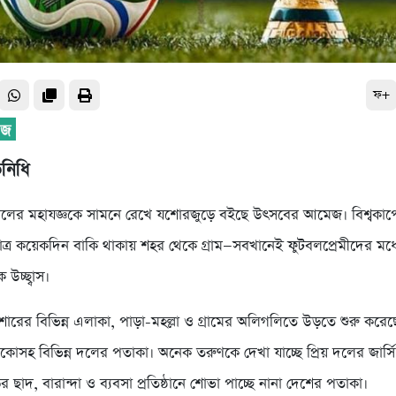
ফ+
িনিধি
টবলের মহাযজ্ঞকে সামনে রেখে যশোরজুড়ে বইছে উৎসবের আমেজ। বিশ্বকাপে
্র কয়েকদিন বাকি থাকায় শহর থেকে গ্রাম—সবখানেই ফুটবলপ্রেমীদের মধ্
 উচ্ছ্বাস।
রের বিভিন্ন এলাকা, পাড়া-মহল্লা ও গ্রামের অলিগলিতে উড়তে শুরু করেছে 
্সিকোসহ বিভিন্ন দলের পতাকা। অনেক তরুণকে দেখা যাচ্ছে প্রিয় দলের জার্স
র ছাদ, বারান্দা ও ব্যবসা প্রতিষ্ঠানে শোভা পাচ্ছে নানা দেশের পতাকা।