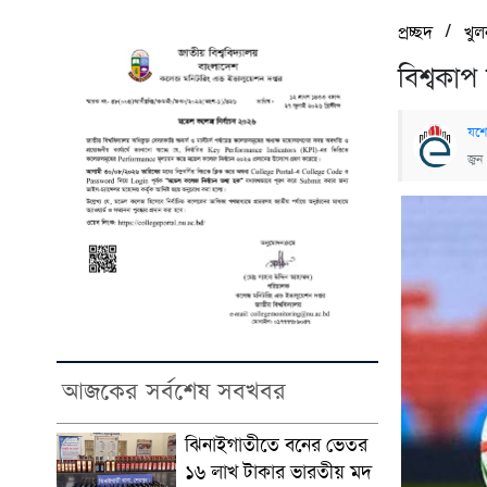
/
প্রচ্ছদ
খুল
বিশ্বকা
যশো
জুন
আজকের সর্বশেষ সবখবর
ঝিনাইগাতীতে বনের ভেতর
১৬ লাখ টাকার ভারতীয় মদ