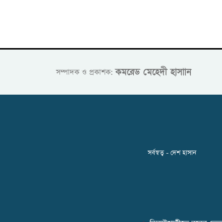
কমরেড মেহেদী হাসাান
সম্পাদক ও প্রকাশক:
সর্বস্বত্ব - দেশ হাসান