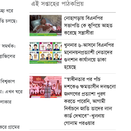
এই সপ্তাহের পাঠকপ্রিয়
হ্য ধরে
লোহাগড়ায় বিএনপির
তুতি চলছে।
সভাপতি কে কুপিয়ে আহত
করেছে সন্ত্রাসীরা
খুলনার ৬-আসনে বিএনপির
 সমর্থক।
মনোনয়নপ্রত্যাশী নেতাদের
্রাজিলের
গুলশান কার্যালয়ে ডাকা
হয়েছে
“স্বাধীনতার পর পাঁচ
বিশ্বকাপ
দশকেও ক্ষমতাসীন দলগুলো
ডা। এখন ঘরে
জনগণের প্রত্যাশা পূরণ
করতে পারেনি, আগামী
এলাকার
নির্বাচনে জাতি তাদের লাল
কার্ড দেখাবে”–খুলনায়
গোলাম পরওয়ার
রে গ্রামের