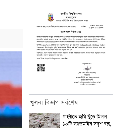
খুলনা বিভাগ সর্বশেষ
গাংনীতে জমি খুঁড়ে মিলল
১০টি ল্যান্ডমাইন সদৃশ বস্তু,