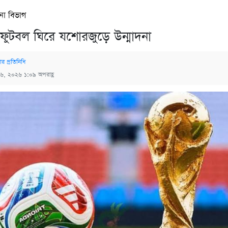
না বিভাগ
প ফুটবল ঘিরে যশোরজুড়ে উন্মাদনা
র প্রতিনিধি
 ৬, ২০২৬ ১:০৯ অপরাহ্ণ