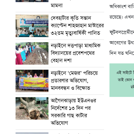
মামলা
অধিকাংশ বাড়
রয়েছে। এখন 
দেবহাটার কৃতি সন্তান
ক্যাপ্টেন শাহজাহান মাস্টারের
ফুটবলপ্রেমীদ
৩২তম মৃত্যুবার্ষিকী পালিত
আবেগের উৎসব
নড়াইলে দত্তপাড়া মাধ্যমিক
বিদ্যালয়ের প্রবেশপথের
দিন যত ঘনিয়
বেহাল দশা
নড়াইলে ‘মেজর’ পরিচয়ে
এই সাইটে নি
প্রতারণার অভিযোগ,
তাই কোন খ
র
মানববন্ধন ও বিক্ষোভ
আগৈলঝাড়ায় ইউএনওর
নির্দেশের ১৩ দিন পর
সরকারি গাছ কাটার
অভিযোগ