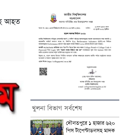
যসহ আহত
খুলনা বিভাগ সর্বশেষ
দৌলতপুরে ১ হাজার ৬২০
পিস টাপেন্টাডলসহ মাদক