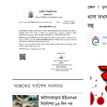
/
প্রচ্ছদ
খুল
খাল দখল
বহু
শ্যা
জুন
আজকের সর্বশেষ সবখবর
আগৈলঝাড়ায় ইউএনওর
নির্দেশের ১৩ দিন পর