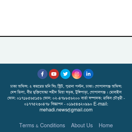
ঢাকা অফিস: ২ কমরেড মনি সিং স্ট্রিট, পুরানা পল্টন, ঢাকা। গোপালগঞ্জ অফিস:
দেশ ভিলা, বীর মুক্তিযোদ্ধা শহীদ মিয়া সড়ক, টুঙ্গিপাড়া, গোপালগঞ্জ । মোবাইল
ফোন: ০১৭১৮৫৬৫১৫৬ ফোন: ০২-৪৭৮৮৫৬২০০ বার্তা সম্পাদক: রাকিব চৌধুরী -
০১৭৭৫২৩০৪৭৮ বিজ্ঞাপন - ০১৯৫৪৩২০৯৯০ E-mail:
mehadi.news@gmail.com
Terms & Conditions
About Us
Home