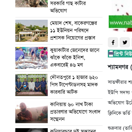
সরকারি গাছ কাটার
অভিযোগ
মেয়াদ শেষ, বাকেরগঞ্জের
১১ ইউনিয়ন পরিষদে
প্রশাসক নিয়োগের প্রস্তাব
কুয়াকাটার জেলেদের জালে
ঝাঁকে ঝাঁকে ইলিশ,
একবারেই ৪৬ মণ
শ্যামনগর (
দৌলতপুরে ১ হাজার ৬২০
সাতক্ষীরার 
পিস টাপেন্টাডলসহ মাদক
কারবারি আটক
ইউপি সদস্য
অভিযোগ উঠেছে
কালিয়ায় ৬০ লাখ টাকা
প্রতারণার অভিযোগে সংবাদ
ক্লিনিকে ভর্ত
সম্মেলন
শুক্রবার (তা
কুলিয়ারচরে দুই সন্তানের