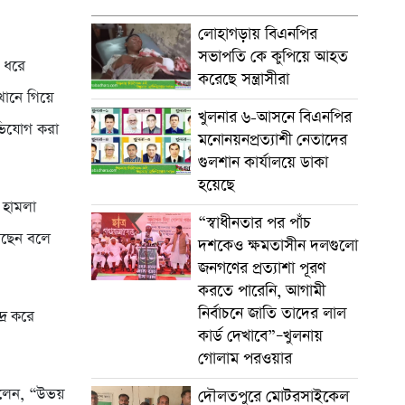
লোহাগড়ায় বিএনপির
সভাপতি কে কুপিয়ে আহত
ন ধরে
করেছে সন্ত্রাসীরা
খানে গিয়ে
খুলনার ৬-আসনে বিএনপির
ভিযোগ করা
মনোনয়নপ্রত্যাশী নেতাদের
গুলশান কার্যালয়ে ডাকা
হয়েছে
 হামলা
“স্বাধীনতার পর পাঁচ
েছেন বলে
দশকেও ক্ষমতাসীন দলগুলো
জনগণের প্রত্যাশা পূরণ
করতে পারেনি, আগামী
নির্বাচনে জাতি তাদের লাল
্র করে
কার্ড দেখাবে”–খুলনায়
গোলাম পরওয়ার
 বলেন, “উভয়
দৌলতপুরে মোটরসাইকেল