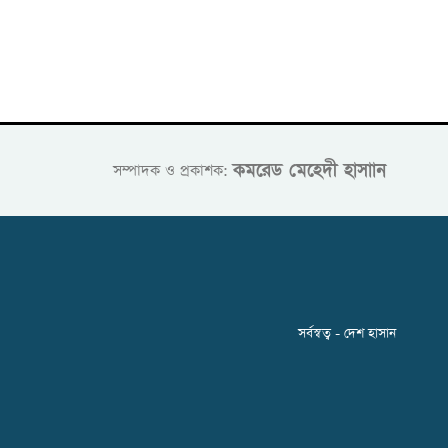
কমরেড মেহেদী হাসাান
সম্পাদক ও প্রকাশক:
সর্বস্বত্ব - দেশ হাসান