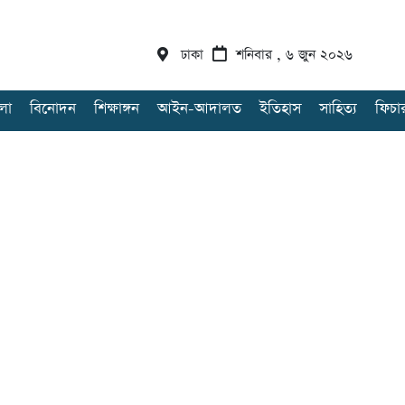
ঢাকা
শনিবার , ৬ জুন ২০২৬
লা
বিনোদন
শিক্ষাঙ্গন
আইন-আদালত
ইতিহাস
সাহিত্য
ফিচা