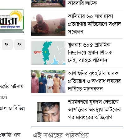
কারবারি আটক
কালিয়ায় ৬০ লাখ টাকা
প্রতারণার অভিযোগে সংবাদ
সম্মেলন
খুলনায় ৬০৫ প্রাথমিক
ফ-
ফ
বিদ্যালয়ে প্রধান শিক্ষক
নেই, ব্যাহত পাঠদান
আশাশুনির বুধহাটায় মাদক
প্রতিরোধ ও অপরাধ দমনের
র্ষের ঘটনায়
দাবিতে মানববন্ধন
বলে
শ্যামনগরে যুবদল নেতাকে
াল ও বিভিন্ন
আপত্তিকর অবস্থায় আটকের
পর মারধরের অভিযোগ
এই সপ্তাহের পাঠকপ্রিয়
্রান্তি খাল