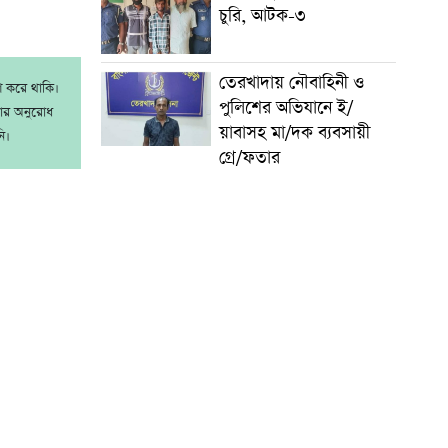
চুরি, আটক-৩
তেরখাদায় নৌবাহিনী ও
াশ করে থাকি।
পুলিশের অভিযানে ই/
রার অনুরোধ
য়াবাসহ মা/দক ব্যবসায়ী
ি।
গ্রে/ফতার