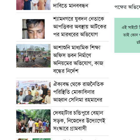
দাবিতে মানববন্ধন
পক্ষের অভিযো
শ্যামনগরে যুবদল নেতাকে
আপত্তিকর অবস্থায় আটকের
এই সাইটে নি
পর মারধরের অভিযোগ
তাই কোন খ
র
আশাশুনি মাধ্যমিক শিক্ষা
অফিস ভবন নির্মাণে
অনিয়মের অভিযোগ, কাজ
বন্ধের নির্দেশ
ঐক্যবদ্ধ থেকে রাজনৈতিক
পরিস্থিতি মোকাবিলার
আহ্বান সেলিমা রহমানের
দেবহাটার চন্ডিপুরে বেহাল
সড়ক, নিজেদের উদ্যোগেই
সংস্কারে গ্রামবাসী