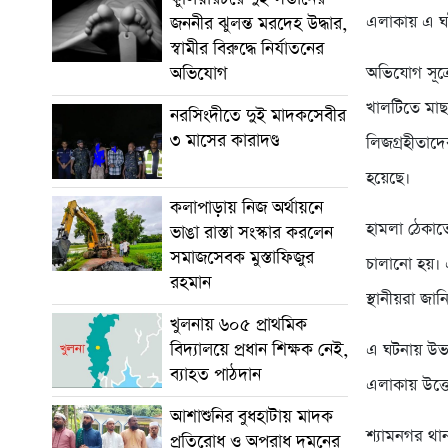
এলাকায় এ ঘ
জননীর ঝুলন্ত মরদেহ উদ্ধার,
স্বামীর বিরুদ্ধে নির্যাতনের
অভিযোগ
অভিযোগ সূত্র
খালটিতে মাছ
নরসিংদীতে দুই মাদকসেবীর
৩ মাসের কারাদণ্ড
লিজগ্রহীতা
হয়েছে।
কলাপাড়ায় নিজ অর্থায়নে
হামলা ঠেকাত
ভাঙা রাস্তা সংস্কার করলেন
সমাজসেবক মুস্তাফিজুর
চালানো হয়।
রহমান
স্থানীয়রা জা
খুলনায় ৬০৫ প্রাথমিক
বিদ্যালয়ে প্রধান শিক্ষক নেই,
এ ঘটনায় উভয়
ব্যাহত পাঠদান
এলাকায় উত্ত
আশাশুনির বুধহাটায় মাদক
শ্যামনগর থান
প্রতিরোধ ও অপরাধ দমনের