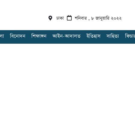
ঢাকা
শনিবার , ৮ জানুয়ারি ২০২২
লা
বিনোদন
শিক্ষাঙ্গন
আইন-আদালত
ইতিহাস
সাহিত্য
ফিচা