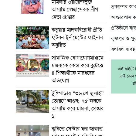
মামলার ওয়ারেন্টভুক্ত
প্রকল্পের আ
আসামি স্বেচ্ছাসেবক লীগ
নেতা গ্রেপ্তার
আল্ডারপাস ক
প্রতিষ্ঠানে 
কচুয়ায় মাদকবিরোধী প্রীতি
ফুটবল টুর্নামেন্টের ফাইনাল
কৃষ্ণপুর ও প
অনুষ্ঠিত
যথাযথ ব্যবস্
সামাজিক যোগাযোগমাধ্যমে
মন্তব্যকে কেন্দ্র করে বুটেক্সে
এই সাইটে নি
৪ শিক্ষার্থীকে মারধরের
তাই কোন খ
অভিযোগ
র
টুঙ্গিপাড়ায় “৩৬ শে জুলাই”
তোরণে আগুন; ৭৫ জনকে
আসামি করে মামলা, গ্রেপ্তার
১
কুবিতে সেন্টার ফর জাকাত