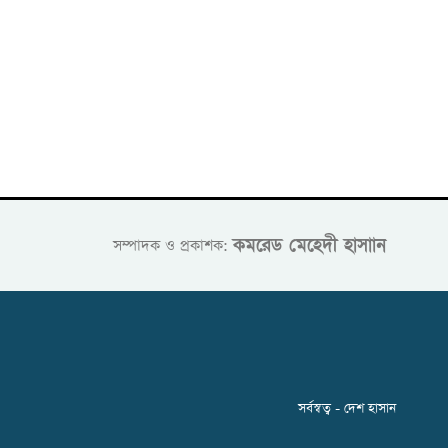
কমরেড মেহেদী হাসাান
সম্পাদক ও প্রকাশক:
সর্বস্বত্ব - দেশ হাসান