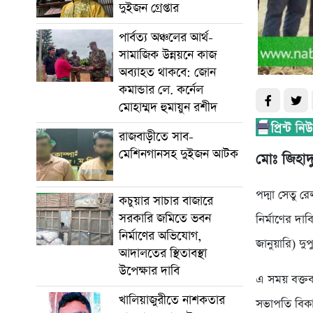
দুইজন গ্রেপ্তার
পার্বত্য অঞ্চলের আর্থ-
সামাজিক উন্নয়নে কাজ
অব্যাহত থাকবে: জোন
কমান্ডার লে. কর্নেল
মোহাম্মদ হুমায়ুন রশীদ
রাজবাড়ীতে সাব-
মেশিনগানসহ দুইজন আটক
মোঃ জিহাদ
পদ্মা সেতু 
কচুয়ার সাচার বাজারে
সরকারি জমিতে ভবন
নির্মাণের দ
নির্মাণের অভিযোগ,
জানুয়ারি) দু
আদালতের স্থিতাবস্থা
উপেক্ষার দাবি
এ সময় বক্তব
খালিয়াজুরীতে নাশকতার
সভাপতি বিকাশ