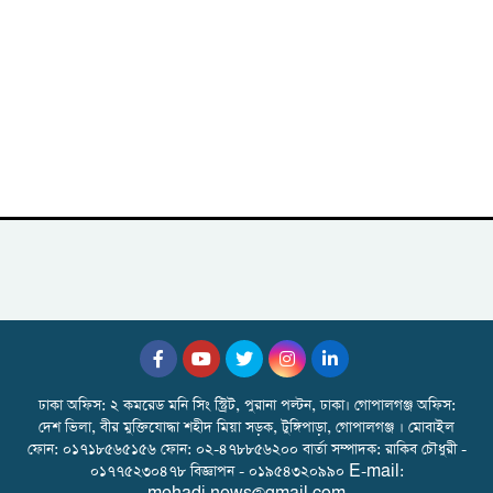
ঢাকা অফিস: ২ কমরেড মনি সিং স্ট্রিট, পুরানা পল্টন, ঢাকা। গোপালগঞ্জ অফিস:
দেশ ভিলা, বীর মুক্তিযোদ্ধা শহীদ মিয়া সড়ক, টুঙ্গিপাড়া, গোপালগঞ্জ । মোবাইল
ফোন: ০১৭১৮৫৬৫১৫৬ ফোন: ০২-৪৭৮৮৫৬২০০ বার্তা সম্পাদক: রাকিব চৌধুরী -
০১৭৭৫২৩০৪৭৮ বিজ্ঞাপন - ০১৯৫৪৩২০৯৯০ E-mail: