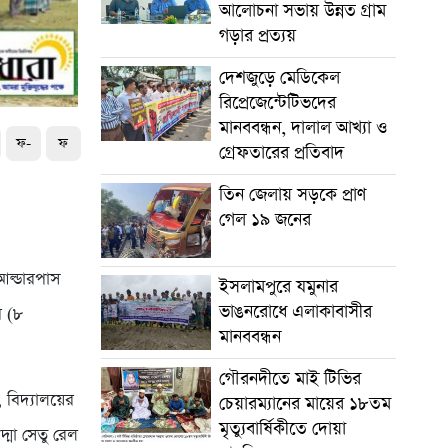
আলোচনা সভায় উন্নত গ্রাম
গড়ার প্রত্যয়
দেশজুড়ে মেডিকেল
রিপ্রেজেন্টেটিভদের
মানববন্ধন, দালাল আখ্যা ও
ফ-
ফ
গ্রেফতারের প্রতিবাদ
তিন জেলায় সড়কে প্রাণ
গেল ১৯ জনের
আল্ডারপাস
ইসলামপুরে যমুনার
ভাঙনরোধে এলাকাবাসীর
র (৮
মানববন্ধন
।
গৌরনদীতে মাই টিভির
 বিদ্যালয়ের
চেয়ারম্যানের মায়ের ১৮তম
মৃত্যুবার্ষিকীতে দোয়া
দ্মা সেতু রেল