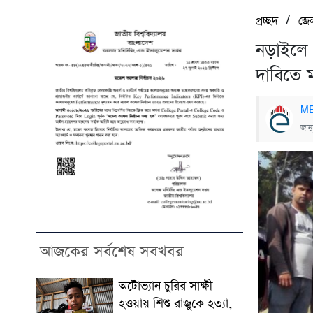
/
প্রচ্ছদ
জে
নড়াইলে 
দাবিতে ম
ME
জান
আজকের সর্বশেষ সবখবর
অটোভ্যান চুরির সাক্ষী
হওয়ায় শিশু রাজুকে হত্যা,