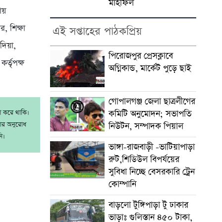
মাহফিল
ায়
, শিক্ষা
এই সপ্তাহের পাঠকপ্রিয়
দিয়া,
পিরোজপুর প্রেসক্লাবে
র্তৃপক্ষ
অগ্নিকান্ড, মার্কেট পুড়ে ছাই
গোপালগঞ্জ জেলা ছাত্রলীগের
কমিটি অনুমোদন; সভাপতি
াশ করে থাকি।
রার অনুরোধ
নিউটন, সম্পাদক পিয়াল
ি।
ভাঙ্গা-রাজবাড়ী -ভাটিয়াপাড়া
রুট,শিডিউল বিপর্যয়ের
সুবিধা নিচ্ছে বেসরকারি ট্রেন
কোম্পানি
বাড়লো টুঙ্গিপাড়া টু ঢাকার
ভাড়াঃ গুলিস্তান ৪৫০ টাকা,