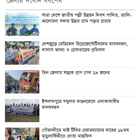
জেলার সংবাদ সর্বশেষ
সারা দেশে জাতীয় পল্লী উন্নয়ন দিবস পালিত, র‍্যালি-
আলোচনা সভায় উন্নত গ্রাম গড়ার প্রত্যয়
দেশজুড়ে মেডিকেল রিপ্রেজেন্টেটিভদের মানববন্ধন,
দালাল আখ্যা ও গ্রেফতারের প্রতিবাদ
তিন জেলায় সড়কে প্রাণ গেল ১৯ জনের
ইসলামপুরে যমুনার ভাঙনরোধে এলাকাবাসীর
মানববন্ধন
গৌরনদীতে মাই টিভির চেয়ারম্যানের মায়ের ১৮তম
মৃত্যুবার্ষিকীতে দোয়া মাহফিল