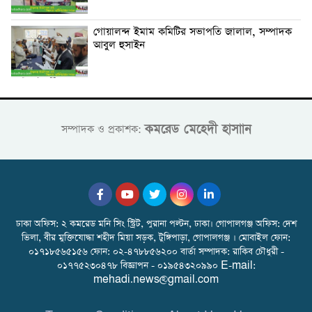
গোয়ালন্দ ইমাম কমিটির সভাপতি জালাল, সম্পাদক
আবুল হুসাইন
কমরেড মেহেদী হাসাান
সম্পাদক ও প্রকাশক:
ঢাকা অফিস: ২ কমরেড মনি সিং স্ট্রিট, পুরানা পল্টন, ঢাকা। গোপালগঞ্জ অফিস: দেশ
ভিলা, বীর মুক্তিযোদ্ধা শহীদ মিয়া সড়ক, টুঙ্গিপাড়া, গোপালগঞ্জ । মোবাইল ফোন:
০১৭১৮৫৬৫১৫৬ ফোন: ০২-৪৭৮৮৫৬২০০ বার্তা সম্পাদক: রাকিব চৌধুরী -
০১৭৭৫২৩০৪৭৮ বিজ্ঞাপন - ০১৯৫৪৩২০৯৯০ E-mail:
mehadi.news@gmail.com