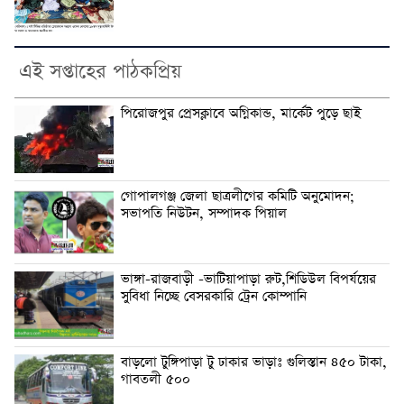
এই সপ্তাহের পাঠকপ্রিয়
পিরোজপুর প্রেসক্লাবে অগ্নিকান্ড, মার্কেট পুড়ে ছাই
গোপালগঞ্জ জেলা ছাত্রলীগের কমিটি অনুমোদন;
সভাপতি নিউটন, সম্পাদক পিয়াল
ভাঙ্গা-রাজবাড়ী -ভাটিয়াপাড়া রুট,শিডিউল বিপর্যয়ের
সুবিধা নিচ্ছে বেসরকারি ট্রেন কোম্পানি
বাড়লো টুঙ্গিপাড়া টু ঢাকার ভাড়াঃ গুলিস্তান ৪৫০ টাকা,
গাবতলী ৫০০