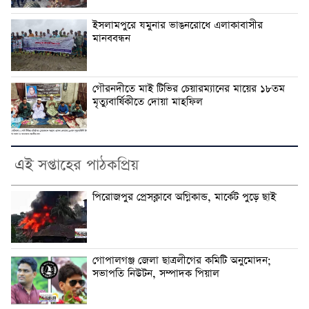
ইসলামপুরে যমুনার ভাঙনরোধে এলাকাবাসীর
মানববন্ধন
গৌরনদীতে মাই টিভির চেয়ারম্যানের মায়ের ১৮তম
মৃত্যুবার্ষিকীতে দোয়া মাহফিল
এই সপ্তাহের পাঠকপ্রিয়
পিরোজপুর প্রেসক্লাবে অগ্নিকান্ড, মার্কেট পুড়ে ছাই
গোপালগঞ্জ জেলা ছাত্রলীগের কমিটি অনুমোদন;
সভাপতি নিউটন, সম্পাদক পিয়াল