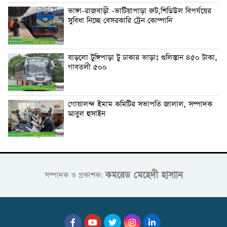
ভাঙ্গা-রাজবাড়ী -ভাটিয়াপাড়া রুট,শিডিউল বিপর্যয়ের
সুবিধা নিচ্ছে বেসরকারি ট্রেন কোম্পানি
বাড়লো টুঙ্গিপাড়া টু ঢাকার ভাড়াঃ গুলিস্তান ৪৫০ টাকা,
গাবতলী ৫০০
গোয়ালন্দ ইমাম কমিটির সভাপতি জালাল, সম্পাদক
আবুল হুসাইন
কমরেড মেহেদী হাসাান
সম্পাদক ও প্রকাশক: