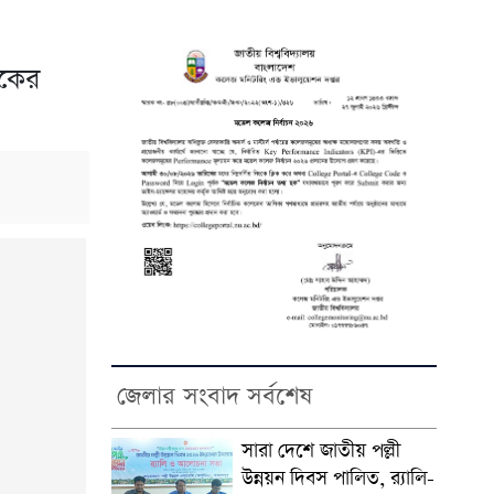
োকের
জেলার সংবাদ সর্বশেষ
সারা দেশে জাতীয় পল্লী
উন্নয়ন দিবস পালিত, র‍্যালি-