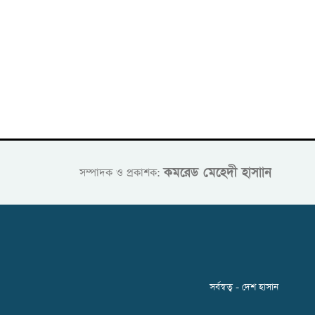
কমরেড মেহেদী হাসাান
সম্পাদক ও প্রকাশক:
সর্বস্বত্ব - দেশ হাসান