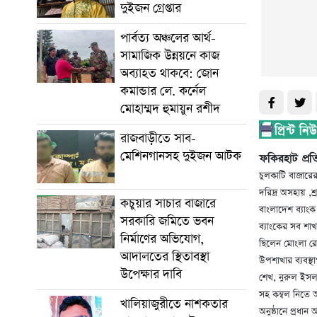
দুইজন গ্রেপ্তার
পার্বত্য অঞ্চলের আর্থ-
সামাজিক উন্নয়নে কাজ
অব্যাহত থাকবে: জোন
কমান্ডার লে. কর্নেল
মোহাম্মদ হুমায়ুন রশীদ
রাজবাড়ীতে সাব-
মেশিনগানসহ দুইজন আটক
ফকিরহাট প্র
চুলকাটি বাজারের
দরিদ্র অসহায় ,শ
কচুয়ার সাচার বাজারে
বাংলাদেশ ব্যাং
সরকারি জমিতে ভবন
ব্যাংকের সব শাখ
নির্মাণের অভিযোগ,
ছিলেন মোংলা রো
আদালতের স্থিতাবস্থা
উপশাখার ব্যবস্থ
উপেক্ষার দাবি
শেখ, নুরুল ইসল
সহ কম্বল নিতে 
খালিয়াজুরীতে নাশকতার
অনুষ্ঠানে প্রধা