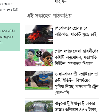
মাহফিল
নিয়ে আলাদা
ছে। তারপর তিনি
এই সপ্তাহের পাঠকপ্রিয়
পিরোজপুর প্রেসক্লাবে
াশ করে থাকি।
অগ্নিকান্ড, মার্কেট পুড়ে ছাই
রার অনুরোধ
ি।
গোপালগঞ্জ জেলা ছাত্রলীগের
কমিটি অনুমোদন; সভাপতি
নিউটন, সম্পাদক পিয়াল
ভাঙ্গা-রাজবাড়ী -ভাটিয়াপাড়া
রুট,শিডিউল বিপর্যয়ের
সুবিধা নিচ্ছে বেসরকারি ট্রেন
কোম্পানি
বাড়লো টুঙ্গিপাড়া টু ঢাকার
ভাড়াঃ গুলিস্তান ৪৫০ টাকা,