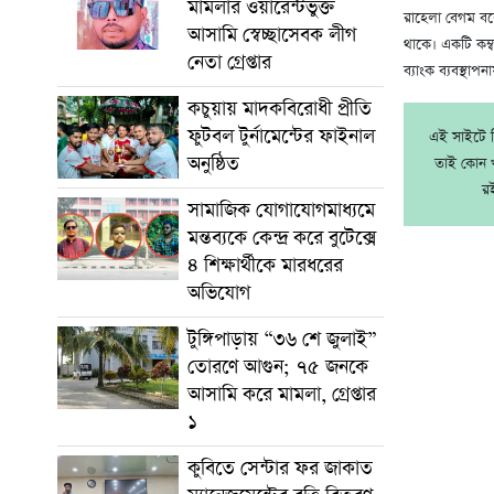
মামলার ওয়ারেন্টভুক্ত
রাহেলা বেগম বল
আসামি স্বেচ্ছাসেবক লীগ
থাকে। একটি কম্
নেতা গ্রেপ্তার
ব্যাংক ব্যবস্থ
কচুয়ায় মাদকবিরোধী প্রীতি
ফুটবল টুর্নামেন্টের ফাইনাল
এই সাইটে নি
অনুষ্ঠিত
তাই কোন খ
র
সামাজিক যোগাযোগমাধ্যমে
মন্তব্যকে কেন্দ্র করে বুটেক্সে
৪ শিক্ষার্থীকে মারধরের
অভিযোগ
টুঙ্গিপাড়ায় “৩৬ শে জুলাই”
তোরণে আগুন; ৭৫ জনকে
আসামি করে মামলা, গ্রেপ্তার
১
কুবিতে সেন্টার ফর জাকাত