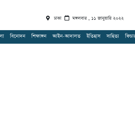
ঢাকা
মঙ্গলবার , ১১ জানুয়ারি ২০২২
লা
বিনোদন
শিক্ষাঙ্গন
আইন-আদালত
ইতিহাস
সাহিত্য
ফিচা