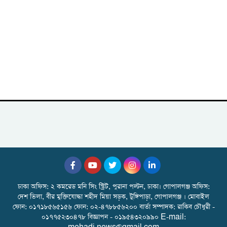
ঢাকা অফিস: ২ কমরেড মনি সিং স্ট্রিট, পুরানা পল্টন, ঢাকা। গোপালগঞ্জ অফিস:
দেশ ভিলা, বীর মুক্তিযোদ্ধা শহীদ মিয়া সড়ক, টুঙ্গিপাড়া, গোপালগঞ্জ । মোবাইল
ফোন: ০১৭১৮৫৬৫১৫৬ ফোন: ০২-৪৭৮৮৫৬২০০ বার্তা সম্পাদক: রাকিব চৌধুরী -
০১৭৭৫২৩০৪৭৮ বিজ্ঞাপন - ০১৯৫৪৩২০৯৯০ E-mail: