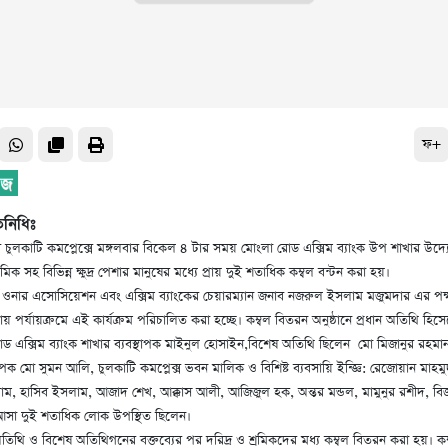
ফ+
তিনিধিঃ
 চুলকাটি কমপ্লেক্সে মঙ্গলবার বিকেল ৪ টার সময় মোংলা রোড এক্সিম ব্যাংক উপ শাখার উদ্যোগ
্রমিক সহ বিভিন্ন ক্ষুদ্র পেশার মানুষের মধ্যে প্রায় দুই শতাধিক কম্বল বন্টন করা হয়।
ক ওনার এসোসিয়েশন এবং এক্সিম ব্যাংকের চেয়ারম্যান জনাব নজরুল ইসলাম মজুমদার এর পক্
ায় পর্যায়ক্রমে এই কার্যক্রম পরিচালিত করা হচ্ছে। কম্বল বিতরন অনুষ্ঠানে প্রধান অতিথি হিস
ড এক্সিম ব্যাংক শাখার ব্যবস্থাপক মাইনুল হোসাইন,বিশেষ অতিথি ছিলেন মো মিজানুর রহমান
াপক মো সুমন আলি, চুলকাটি কমপ্লেক্স ভবন মালিক ও বিশিষ্ট ব্যবসায়ি ইন্জ্ঞি‌: রেজোয়ান মাহ
াম, হাসিব ইসলাম, আজাদ শেখ, আক্কাস আলী, আজিজুল হক, অন্তর মন্ডল, মামুনুর রশীদ, বিজন
আসা দুই শতাধিক লোক উপস্থিত ছিলেন।
ন অতিথি ও বিশেষ অতিথিগনের বক্তব্যের পর দরিদ্র ও শ্রমিকদের মধ্য কম্বল বিতরন করা হয়। ক