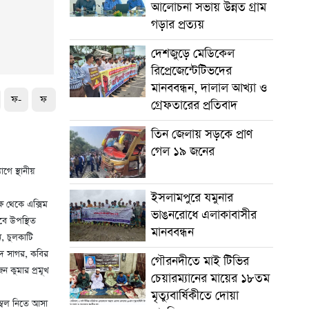
আলোচনা সভায় উন্নত গ্রাম
গড়ার প্রত্যয়
দেশজুড়ে মেডিকেল
রিপ্রেজেন্টেটিভদের
মানববন্ধন, দালাল আখ্যা ও
ফ-
ফ
গ্রেফতারের প্রতিবাদ
তিন জেলায় সড়কে প্রাণ
গেল ১৯ জনের
ে স্থানীয়
ইসলামপুরে যমুনার
ষ থেকে এক্সিম
ভাঙনরোধে এলাকাবাসীর
েবে উপস্থিত
মানববন্ধন
, চুলকাটি
মুদ সাগর, কবির
গৌরনদীতে মাই টিভির
 কুমার প্রমূখ
চেয়ারম্যানের মায়ের ১৮তম
মৃত্যুবার্ষিকীতে দোয়া
ম্বল নিতে আসা