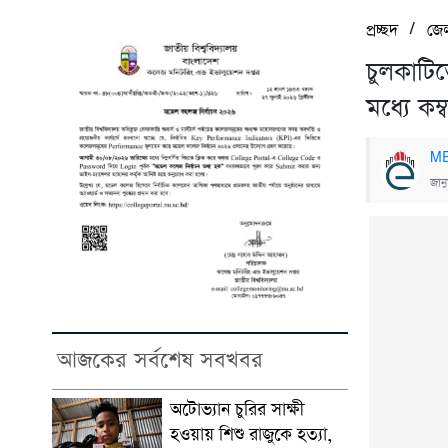
/
প্রচ্ছদ
জে
চুলকাটিত
মধ্যে ক
ME
জান
আজকের সর্বশেষ সবখবর
অটোভ্যান চুরির সাক্ষী
হওয়ায় শিশু রাজুকে হত্যা,