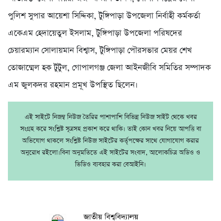
পুলিশ সুপার আয়েশা সিদ্দিকা, টুঙ্গিপাড়া উপজেলা নির্বাহী কর্মকর্তা
একেএম হেদায়েতুল ইসলাম, টুঙ্গিপাড়া উপজেলা পরিষদের
চেয়ারম্যান সোলায়মান বিশ্বাস, টুঙ্গিপাড়া পৌরসভার মেয়র শেখ
তোজাম্মেল হক টুটুল, গোপালগঞ্জ জেলা আইনজী‌বি সমি‌তির সম্পাদক
এম জুলকদর রহমান প্রমূখ উপস্থিত ছি‌লেন।
এই সাইটে নিজম্ব নিউজ তৈরির পাশাপাশি বিভিন্ন নিউজ সাইট থেকে খবর
সংগ্রহ করে সংশ্লিষ্ট সূত্রসহ প্রকাশ করে থাকি। তাই কোন খবর নিয়ে আপত্তি বা
অভিযোগ থাকলে সংশ্লিষ্ট নিউজ সাইটের কর্তৃপক্ষের সাথে যোগাযোগ করার
অনুরোধ রইলো।বিনা অনুমতিতে এই সাইটের সংবাদ, আলোকচিত্র অডিও ও
ভিডিও ব্যবহার করা বেআইনি।