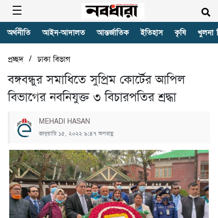
অর্থনীতি
আইন-আদালত
আন্তর্জাতিক
ইতিহাস
কৃষি
খুলনা 
/
প্রচ্ছদ
ঢাকা বিভাগ
বঙ্গবন্ধুর সমা‌ধি‌তে সুপ্রিম কোর্টের আপিল
বিভাগের নবনিযুক্ত ৩ বিচারপতির শ্রদ্ধা
MEHADI HASAN
জানুয়ারি ১৫, ২০২২ ৯:৪৭ অপরাহ্ণ