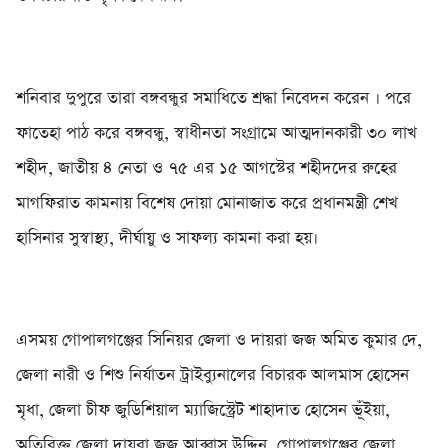
শনিবার দুপুরে তারা বঙ্গবন্ধুর সমাধিতে শ্রদ্ধা নিবেদন করেন । পরে
ফাতেহা পাঠ করে বঙ্গবন্ধু, স্বাধীনতা সংগ্রামে আত্মদানকারী ৩০ লাখ
শহীদ, জাতীয় ৪ নেতা ও ৭৫ এর ১৫ আগস্টের শহীদদের রুহের
মাগফিরাত কামনায় বিশেষ দোয়া মোনাজাত করে প্রধানমন্ত্রী শেখ
হাসিনার সুস্বাস্থ্য, দীর্ঘায়ু ও সাফল্য কামনা করা হয়।
এসময় গোপালগঞ্জের সিনিয়র জেলা ও দায়রা জজ অমিত কুমার দে,
জেলা নারী ও শিশু নির্যাতন ট্রাইব্যুনালের বিচারক আলমাস হোসেন
মৃধা, জেলা চীফ জুডিশিয়াল ম্যাজিস্ট্রেট শাহাদাত হোসেন ভূঁইয়া,
অতিরিক্ত জেলা দায়রা জজ আব্বাস উদ্দিন, গোপালগঞ্জের জেলা