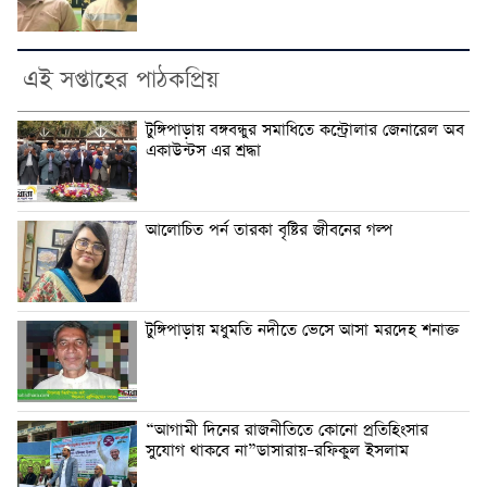
এই সপ্তাহের পাঠকপ্রিয়
টুঙ্গিপাড়ায় বঙ্গবন্ধুর সমাধিতে কন্ট্রোলার জেনারেল অব
একাউন্টস এর শ্রদ্ধা
আলোচিত পর্ন তারকা বৃষ্টির জীবনের গল্প
টুঙ্গিপাড়ায় মধুমতি নদীতে ভেসে আসা মরদেহ শনাক্ত
“আগামী দিনের রাজনীতিতে কোনো প্রতিহিংসার
সুযোগ থাকবে না”ডাসারায়–রফিকুল ইসলাম