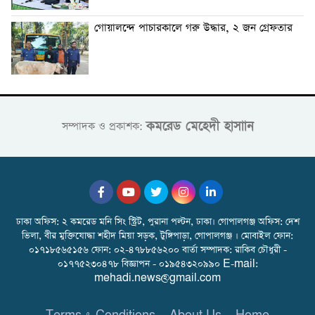
গোয়ালন্দে পাচারকালে গরু উদ্ধার, ২ জন গ্রেফতার
কমরেড মেহেদী হাসাান
সম্পাদক ও প্রকাশক:
ঢাকা অফিস: ২ কমরেড মনি সিং স্ট্রিট, পুরানা পল্টন, ঢাকা। গোপালগঞ্জ অফিস: দেশ
ভিলা, বীর মুক্তিযোদ্ধা শহীদ মিয়া সড়ক, টুঙ্গিপাড়া, গোপালগঞ্জ । মোবাইল ফোন:
০১৭১৮৫৬৫১৫৬ ফোন: ০২-৪৭৮৮৫৬২০০ বার্তা সম্পাদক: রাকিব চৌধুরী -
০১৭৭৫২৩০৪৭৮ বিজ্ঞাপন - ০১৯৫৪৩২০৯৯০ E-mail:
mehadi.news@gmail.com