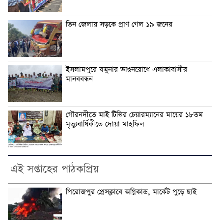
তিন জেলায় সড়কে প্রাণ গেল ১৯ জনের
ইসলামপুরে যমুনার ভাঙনরোধে এলাকাবাসীর
মানববন্ধন
গৌরনদীতে মাই টিভির চেয়ারম্যানের মায়ের ১৮তম
মৃত্যুবার্ষিকীতে দোয়া মাহফিল
এই সপ্তাহের পাঠকপ্রিয়
পিরোজপুর প্রেসক্লাবে অগ্নিকান্ড, মার্কেট পুড়ে ছাই