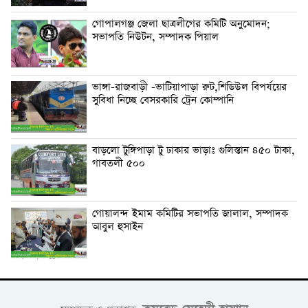
গোপালগঞ্জ জেলা ছাত্রলীগের কমিটি অনুমোদন;
সভাপতি নিউটন, সম্পাদক পিয়াল
ভাঙ্গা-রাজবাড়ী -ভাটিয়াপাড়া রুট,শিডিউল বিপর্যয়ের
সুবিধা নিচ্ছে বেসরকারি ট্রেন কোম্পানি
বাড়লো টুঙ্গিপাড়া টু ঢাকার ভাড়াঃ গুলিস্তান ৪৫০ টাকা,
গাবতলী ৫০০
গোয়ালন্দ ইমাম কমিটির সভাপতি জালাল, সম্পাদক
আবুল হুসাইন