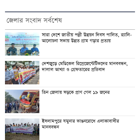
জেলার সংবাদ সর্বশেষ
সারা দেশে জাতীয় পল্লী উন্নয়ন দিবস পালিত, র‍্যালি-
আলোচনা সভায় উন্নত গ্রাম গড়ার প্রত্যয়
দেশজুড়ে মেডিকেল রিপ্রেজেন্টেটিভদের মানববন্ধন,
দালাল আখ্যা ও গ্রেফতারের প্রতিবাদ
তিন জেলায় সড়কে প্রাণ গেল ১৯ জনের
ইসলামপুরে যমুনার ভাঙনরোধে এলাকাবাসীর
মানববন্ধন