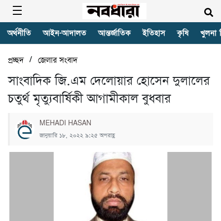
অর্থনীতি
আইন-আদালত
আন্তর্জাতিক
ইতিহাস
কৃষি
খুলনা 
/
প্রচ্ছদ
জেলার সংবাদ
সাংবাদিক জি.এম দেলোয়ার হোসেন দুলালের
চতুর্থ মৃত্যুবার্ষিকী আগামীকাল বুধবার
MEHADI HASAN
জানুয়ারি ১৮, ২০২২ ৯:২৫ অপরাহ্ণ