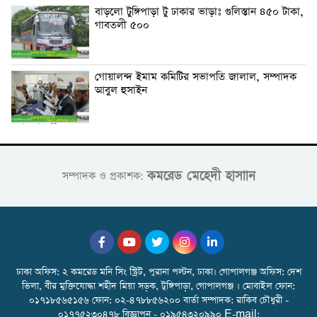
বাড়লো টুঙ্গিপাড়া টু ঢাকার ভাড়াঃ গুলিস্তান ৪৫০ টাকা,
গাবতলী ৫০০
গোয়ালন্দ ইমাম কমিটির সভাপতি জালাল, সম্পাদক
আবুল হুসাইন
কমরেড মেহেদী হাসাান
সম্পাদক ও প্রকাশক:
ঢাকা অফিস: ২ কমরেড মনি সিং স্ট্রিট, পুরানা পল্টন, ঢাকা। গোপালগঞ্জ অফিস: দেশ
ভিলা, বীর মুক্তিযোদ্ধা শহীদ মিয়া সড়ক, টুঙ্গিপাড়া, গোপালগঞ্জ । মোবাইল ফোন:
০১৭১৮৫৬৫১৫৬ ফোন: ০২-৪৭৮৮৫৬২০০ বার্তা সম্পাদক: রাকিব চৌধুরী -
০১৭৭৫২৩০৪৭৮ বিজ্ঞাপন - ০১৯৫৪৩২০৯৯০ E-mail: