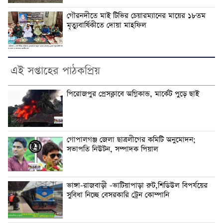
গৌরনদীতে মাই টিভির চেয়ারম্যানের মায়ের ১৮তম
মৃত্যুবার্ষিকীতে দোয়া মাহফিল
এই সপ্তাহের পাঠকপ্রিয়
পিরোজপুর প্রেসক্লাবে অগ্নিকান্ড, মার্কেট পুড়ে ছাই
গোপালগঞ্জ জেলা ছাত্রলীগের কমিটি অনুমোদন;
সভাপতি নিউটন, সম্পাদক পিয়াল
ভাঙ্গা-রাজবাড়ী -ভাটিয়াপাড়া রুট,শিডিউল বিপর্যয়ের
সুবিধা নিচ্ছে বেসরকারি ট্রেন কোম্পানি