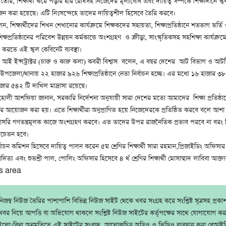
 তৈরি, শিক্ষার্থী ঝরে পড়ার হার রোধসহ নিজেদের মূল্যবোধ এবং দায়িত্ব সম্পর্কে শিক্ষাদানে স্
জন করা হয়েছে। এটি নিঃসন্দেহে তাদের দায়িত্বশীল হিসেবে তৈরি করবে।
 শিক্ষার্থীদের শিখন শেখানোর কার্যক্রমে শিক্ষকদের সহায়তা, শিক্ষাপ্রতিষ্ঠানে শতভাগ ভর্ত
্ষপ্রতিষ্ঠানের পরিবেশ উন্নয়ন কর্মকান্ডে অংশগ্রহণ ও ক্রীড়া, সাংস্কৃতিকসহ সহশিক্ষা কার্যক্রমে 
 করতে এই স্কুল কেবিনেট ব্যবস্থা।
 আই ইন্সট্রাক্টর (চারু ও কারু কলা) কবরী বিশ্বাস বলেন, এ বছর দেশের আট বিভাগ ও আট
েলা/থানায় ২২ হাজার ৯২৬ শিক্ষাপ্রতিষ্ঠানে নেতা নির্বাচন হচ্ছে। এর মধ্যে ১৬ হাজার ৩৮
জার ৫৪২ টি দাখিল মাদ্রাসা রয়েছে।
োহোলী আশফিয়া জানান, সরকারি নির্দেশনা অনুযায়ী সারা দেশের মতো আমাদের শিক্ষা প্রতিষ্ঠ
নের আয়োজন করা হয়। এতে শিক্ষার্থীরা অনুপ্রাণিত হয়ে নিজেদেরকে প্রতিষ্ঠিত করবে বলে আশা 
াসরি গণতন্ত্রমূলক কাজে অংশগ্রহণ করবে। এত তাদের উপর রাজনৈতিক প্রভাব পরবে না বরং 
সচেতন হবে।
্বাচন কমিশন হিসেবে দায়িত্ব পালন করেন ৫ম শ্রেণির শিক্ষার্থী সারা রহমান,প্রিজাইডিং অফিসা
থী আদিত্য এবং শুভশ্রী পাল, পোলিং অফিসার হিসেবে ৪ র্থ শ্রেণির শিক্ষার্থী মোসাম্মাদ লাবিবা আক
s area
জম্ব নিউজ তৈরির পাশাপাশি বিভিন্ন নিউজ সাইট থেকে খবর সংগ্রহ করে সংশ্লিষ্ট সূত্রসহ প্রক
বর নিয়ে আপত্তি বা অভিযোগ থাকলে সংশ্লিষ্ট নিউজ সাইটের কর্তৃপক্ষের সাথে যোগাযোগ ক
ইলো।বিনা অনুমতিতে এই সাইটের সংবাদ, আলোকচিত্র অডিও ও ভিডিও ব্যবহার করা বেআইন