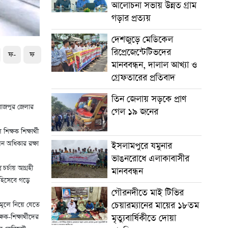
আলোচনা সভায় উন্নত গ্রাম
গড়ার প্রত্যয়
দেশজুড়ে মেডিকেল
রিপ্রেজেন্টেটিভদের
ফ-
ফ
মানববন্ধন, দালাল আখ্যা ও
গ্রেফতারের প্রতিবাদ
তিন জেলায় সড়কে প্রাণ
িরোজপুর জেলার
গেল ১৯ জনের
ক্ষক শিক্ষার্থী
েন অধিকার রক্ষা
ইসলামপুরে যমুনার
ভাঙনরোধে এলাকাবাসীর
চর্চায় আগ্রহী
মানববন্ধন
 হিসেবে গড়ে
গৌরনদীতে মাই টিভির
চেয়ারম্যানের মায়ের ১৮তম
ণমূলে নিয়ে যেতে
মৃত্যুবার্ষিকীতে দোয়া
্ষক-শিক্ষার্থীদের