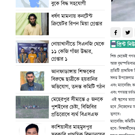
বুকে বিদ্ধ সহযোগী
ধর্ষণ মামলায় কনটেন্ট
ক্রিয়েটর রিপন মিয়া গ্রেপ্তার
নোয়াখালীতে সিএনজি থেকে
১১ কেজি গাঁজা উদ্ধার,
শিশু থেকেই গণতন্ত
গ্রেপ্তার ১
আজ বৃহস্পতিবার 
প্রতিটি প্রাথমিক 
আলফাডাঙ্গায় শিক্ষকের
সদর উপজেলার ৮০ 
বিরুদ্ধে ছাত্রীকে হয়রানির
এবং ম্যানেজিং ক
অভিযোগ, তদন্ত কমিটি গঠন
এবং গণতন্ত্র চর্চ
মেহেরপুর সীমান্তে ৫ জনকে
এই স্কুলের ম্যা
পুশইনের চেষ্টা, বিজিবির
হবে ,নিজেদের অ
প্রতিরোধে ব্যর্থ বিএসএফ
তুলবে।
ম্যানেজিং কমিট
কাশিয়ানীর মাহমুদপুর
হবে। শিক্ষার্থীদে
সরকারি প্রাথমিক বিদ্যালয়ের