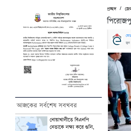
/
প্রচ্ছদ
জে
পিরোজপুর
মোঃ
জুন
আজকের সর্বশেষ সবখবর
নোয়াখালীতে বিএনপি
নেতাকে লক্ষ্য করে গুলি,