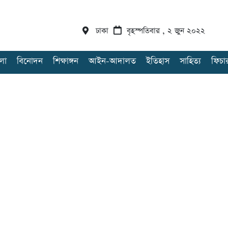
ঢাকা
বৃহস্পতিবার , ২ জুন ২০২২
লা
বিনোদন
শিক্ষাঙ্গন
আইন-আদালত
ইতিহাস
সাহিত্য
ফিচা