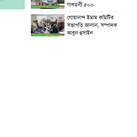
গাবতলী ৫০০
গোয়ালন্দ ইমাম কমিটির
সভাপতি জালাল, সম্পাদক
আবুল হুসাইন