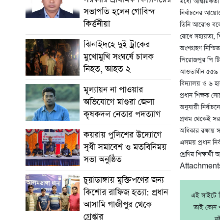
মধ্যে আন্তরিকতা
সভাপতি হলেন গোবিন্দ
নির্বাচনের আয়ো
কির্ত্তনীয়া
তিনি আরোও বলেন,
রোধে সহায়তা, শিক
ঝিনাইদহে দুই ট্রাকের
অংশগ্রহণ নিশ্চিত
মুখোমুখি সংঘর্ষে চালক
পিরোজপুর পি টি
নিহত, আহত ২
আওতাধীন ৫৫৯ উপজ
বিদ্যালয় ও ৬ হা
মূল্যায়ন না পাওয়ার
প্রধান শিক্ষক স
অভিযোগে মাগুরা জেলা
অনুযায়ী নির্বাচ
কৃষকদল নেতার পদত্যাগ
প্রথম থেকেই সর
অধিকার রক্ষায় 
কয়রায় পুলিশের উদ্যোগে
এসময় প্রধান নির
সুধী সমাবেশ ও মতবিনিময়
শ্রেণির শিক্ষার্
সভা অনুষ্ঠিত
Attachment
চুয়াডাঙ্গায় মুক্তিপণের জন্য
কিশোর রাফিজ হত্যা: প্রধান
এই সাইটে নি
আসামি গাজীপুর থেকে
তাই কোন খ
গ্রেপ্তার
র