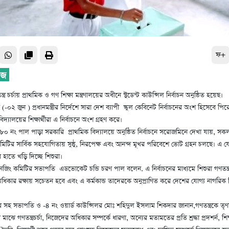
ফ+
্র চর্চায় প্রাথমিক ও গণ শিক্ষা মন্ত্রণালয়ের অধীনে স্টুডেন্ট কাউন্সিল নির্বাচন অনুষ্ঠিত হয়েছ।
(-০২ জুন ) প্রধানমন্ত্রীর নির্দেশে সারা দেশ ব্যাপী স্কুল কেবিনেট নির্বাচনের অংশ হিসেবে প
বিদ্যালয়ের শিক্ষার্থীরা এ নির্বাচনে অংশ গ্রহণ করে।
নং পাল পাড়া সরকারি প্রাথমিক বিদ্যালয়ে অনুষ্ঠিত নির্বাচনে সরোজমিনে দেখা যায়, সকল শি
মিটির সার্বিক সহযোগিতায় সুষ্ঠু, নিরপেক্ষ এবং আনন্দ মূখর পরিবেশে ভোট গ্রহন চলছে। এ য
ার হাতে খড়ি দিচ্ছে শিশুরা।
নেজিং কমিটির সভাপতি এডভোকেট চন্ডি চরণ পাল বলেন. এ নির্বাচনের মাধ্যমে শিশুরা গণতন্ত্র 
ধিকার রক্ষায় সচেতন হবে এবং এ কর্মকান্ড তাদেরকে অনুপ্রাণিত করে দেশের যোগ্য নাগরিক
ির সহ সভাপতি ও -৪ নং ওয়ার্ড কাউন্সিলর মোঃ শহিদুল ইসলাম শিকদার জানান,গণতন্ত্রকে তৃ
র মাঝে গণতন্ত্রচর্চা, নিজেদের অধিকার সম্পর্কে ধারণা, অন্যের মতামতের প্রতি শ্রদ্ধা প্রদশর্ন, শিক