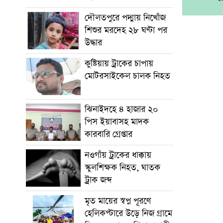
দৌলতপুরে পদ্মায় নিখোঁজ
শিশুর মরদেহ ২৮ ঘণ্টা পর
উদ্ধার
কুষ্টিয়ায় ট্রাকের চাপায়
মোটরসাইকেল চালক নিহত
ঝিনাইদহে ৪ হাজার ২০
পিস ইয়াবাসহ মাদক
কারবারি গ্রেপ্তার
নওগাঁয় ট্রাকের ধাক্কায়
স্কুলশিক্ষক নিহত, ঘাতক
ট্রাক জব্দ
মৃত মায়ের স্বপ্ন পূরণে
হেলিকপ্টারে উড়ে নিজ গ্রামে