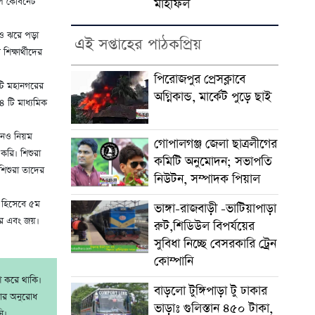
কুল কেবিনেট
মাহফিল
ি ও ঝরে পড়া
এই সপ্তাহের পাঠকপ্রিয়
শিক্ষার্থীদের
পিরোজপুর প্রেসক্লাবে
টি মহানগরের
অগ্নিকান্ড, মার্কেট পুড়ে ছাই
৪ টি মাধ্যমিক
ানেও নিয়ম
গোপালগঞ্জ জেলা ছাত্রলীগের
করি। শিশুরা
কমিটি অনুমোদন; সভাপতি
শিশুরা তাদের
নিউটন, সম্পাদক পিয়াল
র হিসেবে ৫ম
ভাঙ্গা-রাজবাড়ী -ভাটিয়াপাড়া
্তার এবং জয়।
রুট,শিডিউল বিপর্যয়ের
সুবিধা নিচ্ছে বেসরকারি ট্রেন
কোম্পানি
াশ করে থাকি।
বাড়লো টুঙ্গিপাড়া টু ঢাকার
রার অনুরোধ
ভাড়াঃ গুলিস্তান ৪৫০ টাকা,
ি।